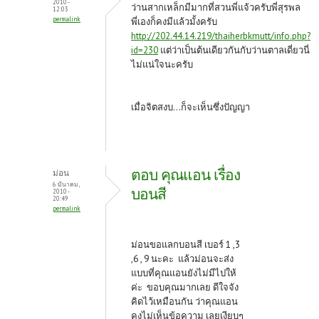
2010 -
ว่านสากเหล็กมีมากที่สวนพี่แจ้วครับพี่สุรพล
12:03
permalink
พี่เองก็คงมีแล้วมั้งครับ
http://202.44.14.219/thaiherbkmutt/info.php?
id=230
แต่ว่าเป็นต้นเดียวกันกับว่านตาลเดี่ยวนี่
ไม่แน่ใจนะครับ
เมื่อจิตสงบ...ก็จะเห็นซึ่งปัญญา
ตอบ คุณแอน เรื่อง
ม่อน
6 มีนาคม,
บอนสี
2010 -
20:49
permalink
ม่อนขอแลกบอนสี เบอร์ 1 ,3
,6 , 9 นะคะ แล้วม่อนจะส่ง
แบบที่คุณแอนยังไม่มีไปให้
ค่ะ ขอบคุณมากเลย ดีใจจัง
คิดไว้เหมือนกัน ว่าคุณแอน
คงไม่เห็นข้อความ เลยเงียบๆ