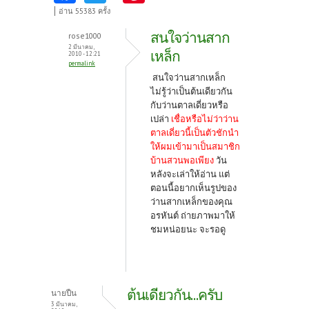
ce
w
nt
อ่าน 55383 ครั้ง
b
itt
er
สนใจว่านสาก
rose1000
o
er
es
2 มีนาคม,
เหล็ก
2010 - 12:21
permalink
o
t
สนใจว่านสากเหล็ก
k
ไม่รู้ว่าเป็นต้นเดียวกัน
กับว่านตาลเดี่ยวหรือ
เปล่า
เชื่อหรือไม่ว่าว่าน
ตาลเดี่ยวนี้เป็นตัวชักนำ
ให้ผมเข้ามาเป็นสมาชิก
บ้านสวนพอเพียง
วัน
หลังจะเล่าให้อ่าน แต่
ตอนนี้อยากเห็นรูปของ
ว่านสากเหล็กของคุณ
อรหันต์ ถ่ายภาพมาให้
ชมหน่อยนะ จะรอดู
ต้นเดียวกัน...ครับ
นายปืน
3 มีนาคม,