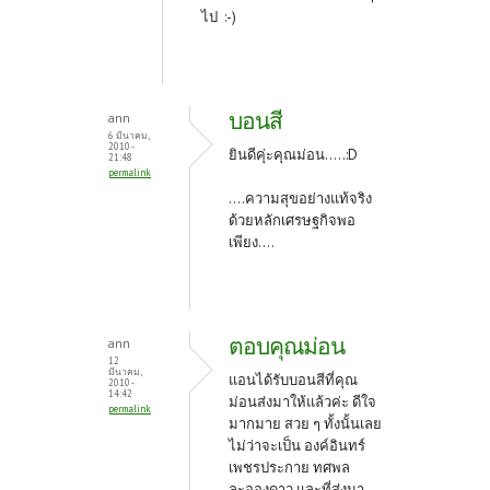
ไป :-)
บอนสี
ann
6 มีนาคม,
2010 -
ยินดีคุ่ะคุณม่อน.....:D
21:48
permalink
....ความสุขอย่างแท้จริง
ด้วยหลักเศรษฐกิจพอ
เพียง....
ตอบคุณม่อน
ann
12
มีนาคม,
แอนได้รับบอนสีที่คุณ
2010 -
14:42
ม่อนส่งมาให้แล้วค่ะ ดีใจ
permalink
มากมาย สวย ๆ ทั้งนั้นเลย
ไม่ว่าจะเป็น องค์อินทร์
เพชรประกาย ทศพล
ละอองดาว และที่ส่งมา