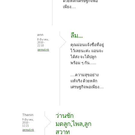
ด้วยหลักเศรษฐกิจพอ
เพียง....
ลืม....
ann
8 มีนาคม,
2010 -
คุณม่อนแจ้งชื่อที่อยู่
22:10
permalink
ไว้เลยนะค่ะ แอนจะ
ได้ส่ง จะได้ปลูก
พร้อม ๆ กัน....
..
....ความสุขอย่าง
แท้จริง ด้วยหลัก
เศรษฐกิจพอเพียง....
ว่านชัก
Thanin
9 มีนาคม,
มดลูก,ไพล,ลูก
2010 -
12:21
สวาท
permalink