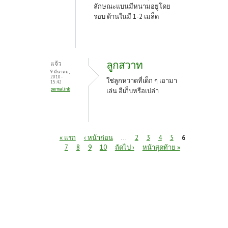
ลักษณะแบนมีหนามอยู่โดย
รอบ ด้านในมี 1-2 เมล็ด
ลูกสวาท
แจ้ว
9 มีนาคม,
2010 -
ใช่ลูกหวาดที่เด็ก ๆ เอามา
15:42
permalink
เล่น อีเก็บหรือเปล่า
หน้า
« แรก
‹ หน้าก่อน
…
2
3
4
5
6
7
8
9
10
ถัดไป ›
หน้าสุดท้าย »