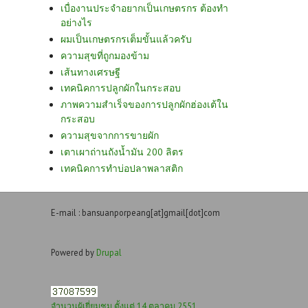
เบื่องานประจำอยากเป็นเกษตรกร ต้องทำ
อย่างไร
ผมเป็นเกษตรกรเต็มขั้นแล้วครับ
ความสุขที่ถูกมองข้าม
เส้นทางเศรษฐี
เทคนิคการปลูกผักในกระสอบ
ภาพความสำเร็จของการปลูกผักฮ่องเต้ใน
กระสอบ
ความสุขจากการขายผัก
เตาเผาถ่านถังน้ำมัน 200 ลิตร
เทคนิคการทำบ่อปลาพลาสติก
E-mail : bansuanporpeang[at]gmail[dot]com
Powered by
Drupal
จำนวนผู้เยี่ยมชม ตั้งแต่ 14 ตุลาคม 2551