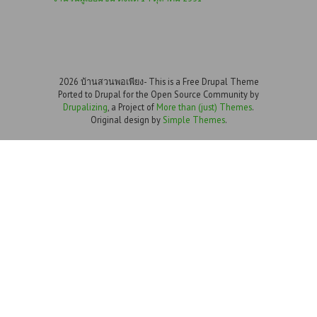
2026 บ้านสวนพอเพียง- This is a Free Drupal Theme
Ported to Drupal for the Open Source Community by
Drupalizing
, a Project of
More than (just) Themes
.
Original design by
Simple Themes
.