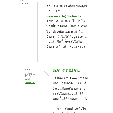
permalink
คุณแอน..ส่งชื่อ-ที่อยู่ ของคุณ
แอน ไปที่
mon_miracle@hotmail.com
ด้วยนะคะ จะส่งต้นไม้ ไปให้
พรุ่งนี้เช้า เลยค่ะ..ม่อนสะดวก
ไป ไปรษณีย์ เฉพาะเช้าวัน
อังคาร..ถ้าไม่ได้ที่อยู่ของคุณ
แอนในคืนนี้ ก็จะส่งให้วัน
อังคารหน้าโน้นเลยนะคะ :-)
ตอบคุณม่อน
ann
8 มีนาคม,
2010 -
แอนส่ง ตาม E-mail ที่คุณ
22:06
permalink
ม่อนแจ้งแล้วค่ะ แต่ต้นที่
3 แอนมีต้นเดียวค่ะ อาจ
จะส่งให้คุณม่อนไม่ได้
นอกนั้นได้หมดค่ะ.......:D
....ความสุขอย่างแท้จริง