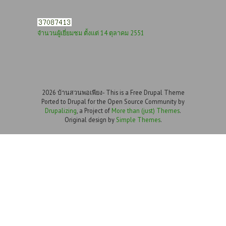
จำนวนผู้เยี่ยมชม ตั้งแต่ 14 ตุลาคม 2551
2026 บ้านสวนพอเพียง- This is a Free Drupal Theme
Ported to Drupal for the Open Source Community by
Drupalizing
, a Project of
More than (just) Themes
.
Original design by
Simple Themes
.