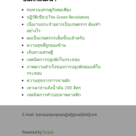
ทบทวนเศรษฐกิจพอเพียง
ปฏิวัติเขียว(The Green Revolution)
เบื่องานประจำอยากเป็นเกษตรกร ต้องทำ
อย่างไร
ผมเป็นเกษตรกรเต็มขั้นแล้วครับ
ความสุขที่ถูกมองข้าม
เส้นทางเศรษฐี
เทคนิคการปลูกผักในกระสอบ
ภาพความสำเร็จของการปลูกผักฮ่องเต้ใน
กระสอบ
ความสุขจากการขายผัก
เตาเผาถ่านถังน้ำมัน 200 ลิตร
เทคนิคการทำบ่อปลาพลาสติก
E-mail : bansuanporpeang[at]gmail[dot]com
Powered by
Drupal