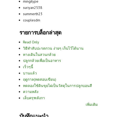
mingitype
suriyan2538
summerth23
couplesdm
รายการบล็อกล่าสุด
Read Only
วิธีทำสับปะรดกวน ง่ายๆ เก็บไว้ได้นาน
ทางเดินในสวนกล้วย
ปลูกกล้วยเพื่อเป็นอาหาร
เร็วๆนี้
บานแล้ว
ฤดูกาล(ทดสอบเขียน)
ทดลองใช้ดินขุยไผ่เป็นวัสดุในการปลูกบอนสี
ความหลัง
เล็บครุฑลังกา
เพิ่มเติม
บันทึกแนะนำ