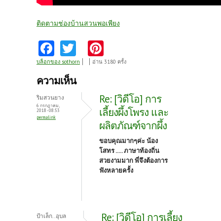
ติดตามช่องบ้านสวนพอเพียง
Fa
T
Pi
ce
w
nt
บล็อกของ sothorn
อ่าน 3180 ครั้ง
b
itt
er
ความเห็น
o
er
es
Re: [วิดีโอ] การ
ริมสวนยาง
o
t
6 กรกฎาคม,
เลี้ยงผึ้งโพรง และ
2018 - 08:53
permalink
k
ผลิตภัณฑ์จากผึ้ง
ขอบคุณมากๆค่ะ น้อง
โสทร ..... ภาษาท้องถิ่น
สวยงามมาก พี่จึงต้องการ
ฟังหลายครั้ง
Re: [วิดีโอ] การเลี้ยง
ป้าเล็ก..อุบล