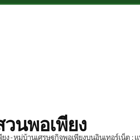
สวนพอเพียง
ยง - หมู่บ้านเศรษฐกิจพอเพียงบนอินเทอร์เน็ต : แ