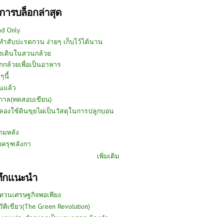
การบล็อกล่าสุด
ad Only
ีทำสับปะรดกวน ง่ายๆ เก็บไว้ได้นาน
งเดินในสวนกล้วย
กกล้วยเพื่อเป็นอาหาร
ๆนี้
นแล้ว
ูกาล(ทดสอบเขียน)
ลองใช้ดินขุยไผ่เป็นวัสดุในการปลูกบอน
ามหลัง
บครุฑลังกา
เพิ่มเติม
ทึกแนะนำ
ทวนเศรษฐกิจพอเพียง
วัติเขียว(The Green Revolution)