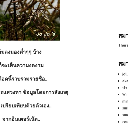
สมา
There
ก้มลงมองต่ำๆๆ บ้าง
สมา
ก็จะเห็นความงดงาม
jol
ีอคนี้รวบรวมรายชื่อ..
eka
ปา
ะแสวงหา ข้อมูลโดยการสังเกตุ
Win
min
เปรียบเทียบด้วยตัวเอง..
su
su
จากอินเตอร์เน๊ต..
co