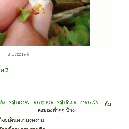
น
อ่าน 13251 ครั้ง
าค 2
กิ่ง
หญ้าขจรจบ
กระดุมหยก
หญ้าตีนนก
ถั่วกระเป๋า
ก้ม
ลงมองต่ำๆๆ บ้าง
ก็จะเห็นความงดงาม