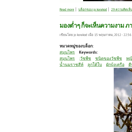
about มองต่ำๆ ก็จะเห็นความงาม ภาค 2
Read more
บล็อกของ jo korakod
29 ความคิดเห็
มองต่ำๆ ก็จะเห็นความงาม ภ
เขียนโดย
jo korakod
เมื่อ 15 พฤษภาคม, 2012 - 22:56
หมวดหมู่ของบล็อก:
สมุนไพร
Keywords:
สมุนไพร
;วัชพืช
ชนิดของวัชพืช
หญ
น้ำนมราชสีห์
ลูกใต้ใบ
ผักบุ้งเครือ
ตี