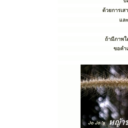
บล
ด้วยการเสา
และ
ถ้ามีภาพใ
ขอคำแ