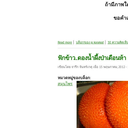
ถ้ามีภาพใ
ขอคำแ
about มองต่ำๆ ก็จะเห็นความงาม ภาค 1
Read more
บล็อกของ jo korakod
30 ความคิดเห็
ฟักข้าว..ดองน้ำผึ้งป่าเดือนห้า
เขียนโดย
จารึก จันทร์เกตุ
เมื่อ 15 พฤษภาคม, 2012 - 
หมวดหมู่ของบล็อก:
สมุนไพร