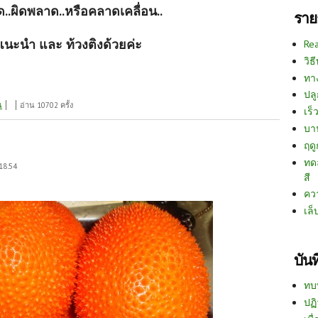
ด..ผิดพลาด..หรือคลาดเคลื่อน..
ราย
นะนำ และ ท้วงติงด้วยค่ะ
Re
วิธ
ทา
ปลู
น
อ่าน 10702 ครั้ง
เร็ว
บา
ฤด
ทด
18:54
สี
คว
เล็
บัน
ทบ
ปฏิ