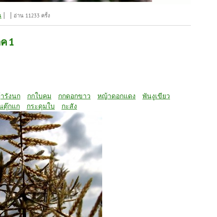
น
อ่าน 11233 ครั้ง
าค 1
้ารังนก
กกใบคม
กกดอกขาว
หญ้าดอกแดง
พันงูเขียว
นตุ๊กแก
กระดุมใบ
กะสัง