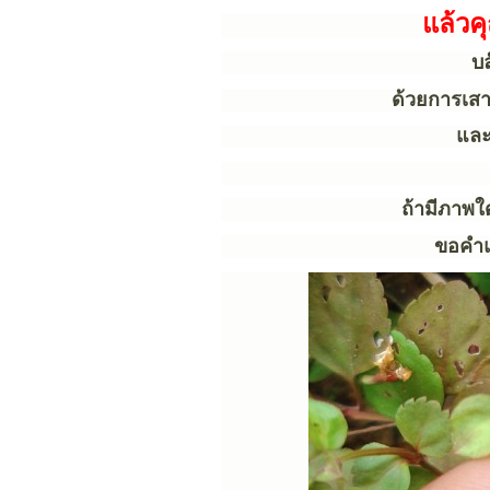
แล้วค
บล
ด้วยการเสา
และ
ถ้ามีภาพใ
ขอคำแ