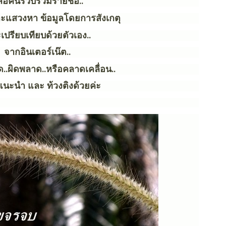
๊อคนี้รวบรวมรายชื่อ..
ะแสวงหา ข้อมูลโดยการสังเกตุ
เปรียบเทียบด้วยตัวเอง..
จากอินเตอร์เน๊ต..
ด..ผิดพลาด..หรือคลาดเคลื่อน..
นะนำ และ ท้วงติงด้วยค่ะ