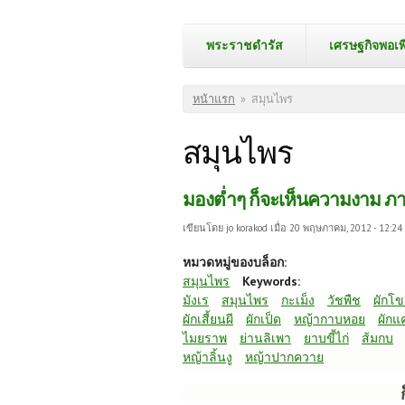
พระราชดำรัส
เศรษฐกิจพอเพ
คุณอยู่ที่นี่
หน้าแรก
»
สมุนไพร
สมุนไพร
มองต่ำๆ ก็จะเห็นความงาม ภ
เขียนโดย
jo korakod
เมื่อ 20 พฤษภาคม, 2012 - 12:24
หมวดหมู่ของบล็อก:
สมุนไพร
Keywords:
มังเร
สมุนไพร
กะเม็ง
วัชพืช
ผักโ
ผักเสี้ยนผี
ผักเป็ด
หญ้ากาบหอย
ผักแ
ไมยราพ
ย่านลิเพา
ยาบขี้ไก่
ส้มกบ
หญ้าลิ้นงู
หญ้าปากควาย