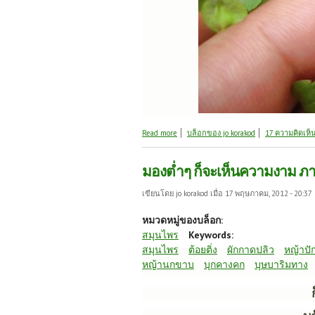
about มองต่ำๆ ก็จะเห็นความงาม ภาค 3
Read more
บล็อกของ jo korakod
17 ความคิดเห็
มองต่ำๆ ก็จะเห็นความงาม ภ
เขียนโดย
jo korakod
เมื่อ 17 พฤษภาคม, 2012 - 20:37
หมวดหมู่ของบล็อก:
สมุนไพร
Keywords:
สมุนไพร
ต้อยติ่ง
ผักกาดปลิว
หญ้าปัก
หญ้านกขาบ
บุกคางคก
บุษบาริมทาง