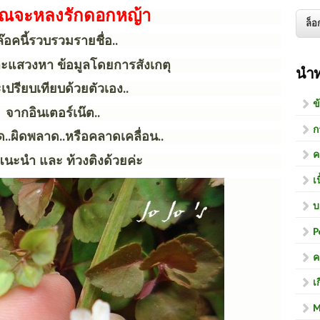
ุณจะหลงรักดอกหญ้า
๊อคนี้รวบรวมรายชื่อ..
ะแสวงหา ข้อมูลโดยการสังเกตุ
นำ
เปรียบเทียบด้วยตัวเอง..
ข
จากอินเตอร์เน๊ต..
ก
ด..ผิดพลาด..หรือคลาดเคลื่อน..
ค
นะนำ และ ท้วงติงด้วยค่ะ
เ
บ
P
ค
เ
M