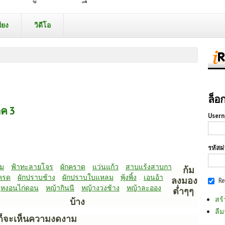
ียง
วิดีโอ
ล็อ
าค 3
Usern
รหัสผ
ขม
ฟ้าทะลายโจร
ผักคราด
แว่นแก้ว
สาบแร้งสาบกา
ก้ม
ครด
ผักปราบช้าง
ผักปราบใบแหลม
พุ้งพิ้ง
เอนอ้า
ลงมอง
R
หงอนไก่ดอน
หญ้ากินนี
หญ้างวงช้าง
หญ้าละออง
ต่ำๆๆ
สร้
บ้าง
ลืม
ก็จะเห็นความงดงาม