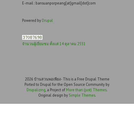
E-mail : bansuanporpeang[at]gmail[dot]com
Powered by
Drupal
จำนวนผู้เยี่ยมชม ตั้งแต่ 14 ตุลาคม 2551
2026 บ้านสวนพอเพียง- This is a Free Drupal Theme
Ported to Drupal for the Open Source Community by
Drupalizing
, a Project of
More than (just) Themes
.
Original design by
Simple Themes
.