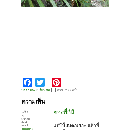
Fa
T
Pi
ce
w
nt
บล็อกของ เปรี้ยว_ส้ม
อ่าน 7188 ครั้ง
b
itt
er
ความเห็น
o
er
es
ของพี่ก็มี
แจ้ว
o
t
29
มีนาคม,
2011 -
k
แต่ปีนี้ฝนตกเยอะ แล้วพี่
17:04
permalink