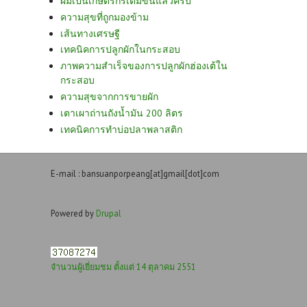
ผมเป็นเกษตรกรเต็มขั้นแล้วครับ
ความสุขที่ถูกมองข้าม
เส้นทางเศรษฐี
เทคนิคการปลูกผักในกระสอบ
ภาพความสำเร็จของการปลูกผักฮ่องเต้ใน
กระสอบ
ความสุขจากการขายผัก
เตาเผาถ่านถังน้ำมัน 200 ลิตร
เทคนิคการทำบ่อปลาพลาสติก
E-mail : bansuanporpeang[at]gmail[dot]com
Powered by
Drupal
จำนวนผู้เยี่ยมชม ตั้งแต่ 14 ตุลาคม 2551