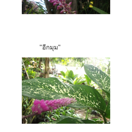
"อีกมุม"