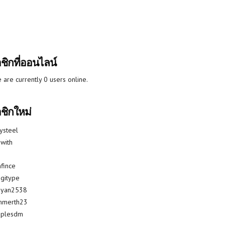
ชิกที่ออนไลน์
 are currently 0 users online.
ชิกใหม่
lysteel
with
fince
gitype
riyan2538
mmerth23
uplesdm