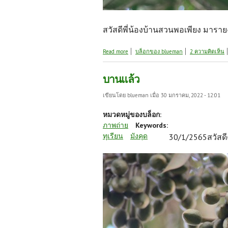
สวัสดีพี่น้องบ้านสวนพอเพียง มาร
about เร็วๆนี้
Read more
บล็อกของ blueman
2 ความคิดเห็น
บานแล้ว
เขียนโดย
blueman
เมื่อ 30 มกราคม, 2022 - 12:01
หมวดหมู่ของบล็อก:
ภาพถ่าย
Keywords:
ทุเรียน
มังคุด
30/1/2565สวัสดีครั