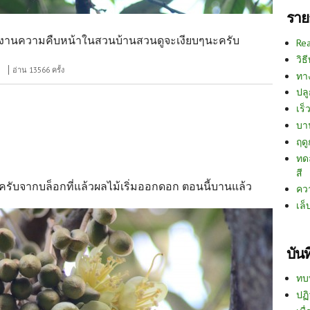
ราย
ายงานความคืบหน้าในสวนบ้านสวนดูจะเงียบๆนะครับ
Re
วิธ
อ่าน 13566 ครั้ง
ทา
ปลู
เร็ว
บา
ฤด
ทด
สี
บจากบล็อกที่แล้วผลไม้เริ่มออกดอก ตอนนี้บานแล้ว
คว
เล็
บัน
ทบ
ปฏิ