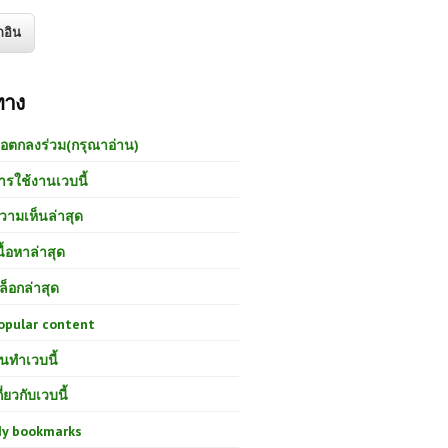
ทาง
้อตกลงร่วม(กรุณาอ่าน)
ารใช้งานเวบนี้
วามเห็นล่าสุด
นื้อหาล่าสุด
ล็อกล่าสุด
opular content
นทำเวบนี้
กี่ยวกับเวบนี้
y bookmarks