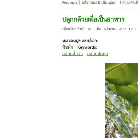
about ทางเดินในสวนกล้วย
Read more
บล็อกของ ป้าเล็ก..อุบล
3 ความคิดเห
ปลูกกล้วยเพื่อเป็นอาหาร
เขียนโดย
ป้าเล็ก..อุบล
เมื่อ 16 มีนาคม, 2022 - 13:52
หมวดหมู่ของบล็อก:
พืชผัก
Keywords:
กล้วยน้ำว้า
กล้วยหักมุก