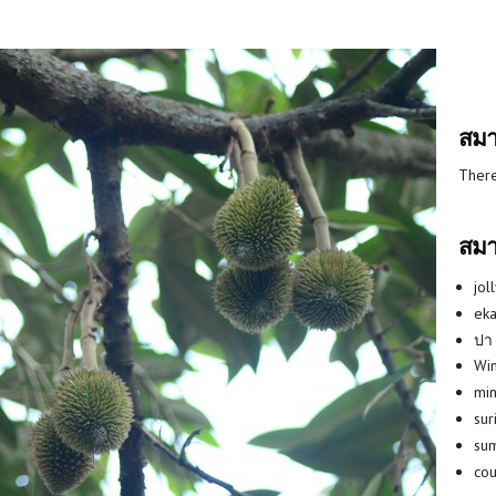
สมา
There
สมา
jol
eka
ปา
Win
min
su
su
co