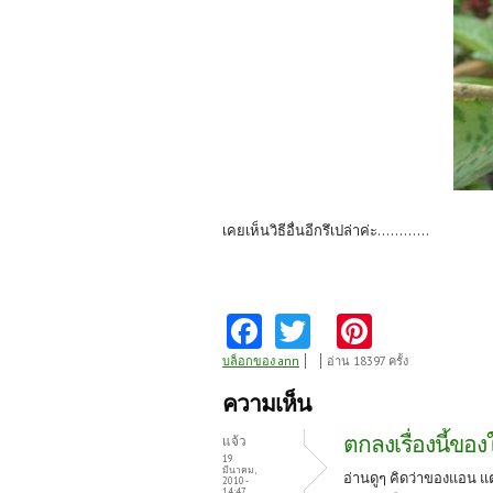
เคยเห็นวิธีอื่นอีกรึเปล่าค่ะ............
Fa
T
Pi
ce
w
nt
บล็อกของ ann
อ่าน 18397 ครั้ง
b
itt
er
ความเห็น
o
er
es
ตกลงเรื่องนี้ขอ
แจ้ว
o
t
19
มีนาคม,
อ่านดูๆ คิดว่าของแอน แต่
2010 -
14:47