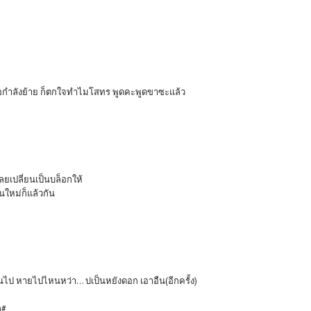
ออกำลังย้าย ก็ตกใจทำไมโสทร พูดคะพูดขาซะแล้ว
ลยเปลี่ยนเป็นบล็อกให้
นใหม่ก็แล้วกัน
ยนไป หายไปไหนหว่า... บ่เป็นหยังดอก เอาอืน(อีกครั้ง)
ก#