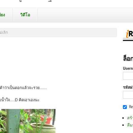
ียง
วิดีโอ
่เลิก
ล็อ
Usern
รหัสผ
ี่เค้าว่าเป็นดอกแล้วจะรวย......
ยน้ำใจ....:D คิดเอาเองนะ
R
สร้
ลืม