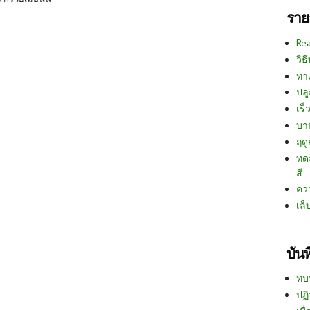
ราย
Re
วิธ
ทา
ปลู
เร็ว
บา
ฤด
ทด
สี
คว
เล็
บัน
ทบ
ปฏิ