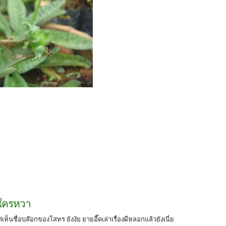
งใครหวา
เห็นชื่อบล๊อกของโสทร ยังงัย ยายอี๊ดเล่าเรื่องผีหลอกแล้วยังเนี่ย