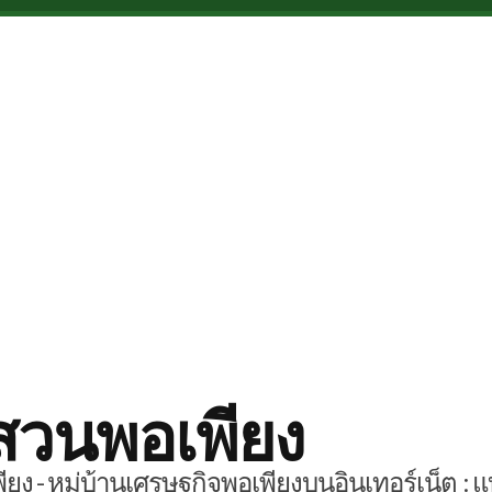
สวนพอเพียง
ยง - หมู่บ้านเศรษฐกิจพอเพียงบนอินเทอร์เน็ต : แ