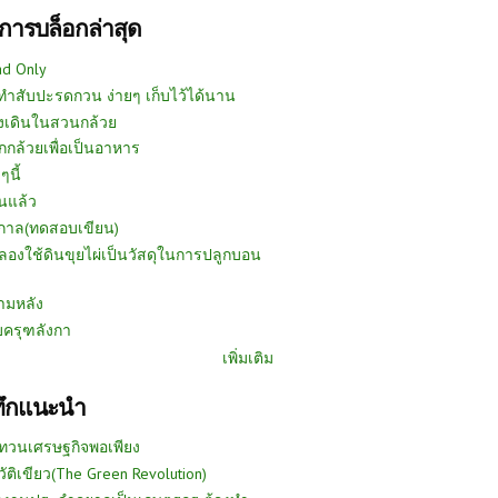
การบล็อกล่าสุด
ad Only
ีทำสับปะรดกวน ง่ายๆ เก็บไว้ได้นาน
งเดินในสวนกล้วย
กกล้วยเพื่อเป็นอาหาร
ๆนี้
นแล้ว
ูกาล(ทดสอบเขียน)
ลองใช้ดินขุยไผ่เป็นวัสดุในการปลูกบอน
ามหลัง
บครุฑลังกา
เพิ่มเติม
ทึกแนะนำ
ทวนเศรษฐกิจพอเพียง
วัติเขียว(The Green Revolution)