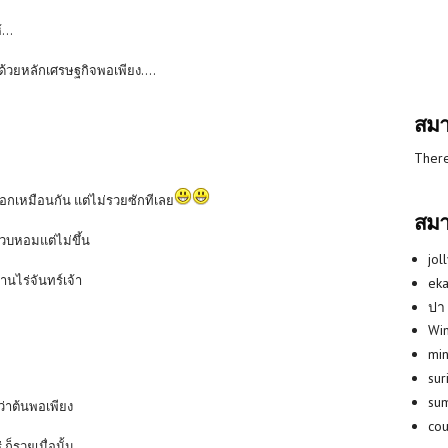
...
 ด้วยหลักเศรษฐกิจพอเพียง....
สมา
There
อกดอกเหมือนกัน แต่ไม่รวยซักทีเลย
สมา
่บวบหอมแต่ไม่ขึ้น
jol
้านไร่จันทร์เจ้า
eka
ปา
Win
min
su
su
ว่าต้นพอเพียง
co
ก็รวยเมื่อนั้น