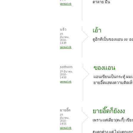
k
ตาลาย มืน
permalink
เอ้า
แจ้ว
19
มีนาคม,
ดูอีกทีเป็นของแอน งง 
2010 -
14:49
permalink
ของแอน
sothorn
19 มีนาคม,
2010 -
แอนเขียนเป็นกระทู้ ผมเ
14:50
permalink
ยายอิ๊ดแสดงความคิดเห็
ยายอิ๊ดก็ยังงง
ยายอิ๊ด
19
มีนาคม,
เพราะแต่เดียว(ตะกี้) เขี
2010 -
14:55
permalink
#แตกต่าง.แต่.ไม่แตกแย