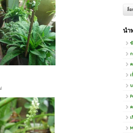
นำ
ข
ก
ค
เ
บ
ม่
P
ค
เ
M