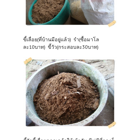
ขี้เลื่อย(ที่บ้านมีอยู่แล้ว) รำ(ซื้อมาโล
ละ10บาท) ขี้วัว(กระสอบละ30บาท)