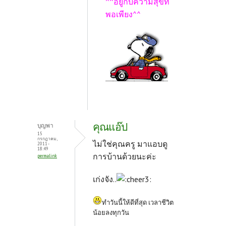
^^อยู่กับความสุขที่
พอเพียง^^
คุณแอ๊ป
บุญพา
15
กรกฎาคม,
ไม่ใช่คุณครู มาแอบดู
2011 -
18:49
การบ้านด้วยนะค่ะ
permalink
เก่งจัง..
ทำวันนี้ให้ดีที่สุด เวลาชีวิต
น้อยลงทุกวัน