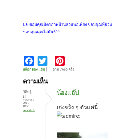
ปล. ขอบคุณมิตรภาพบ้านสวนพอเพียง ขอบคุณพี่อ้วน
ขอบคุณคุณใสพันธ์^^
Fa
T
Pi
ce
w
nt
บล็อกของ แอ๊ป
อ่าน 7686 ครั้ง
b
itt
er
ความเห็น
o
er
es
น้องแอ๊ป
วิศิษฐ์
o
t
15
กรกฎาคม,
2011 -
k
เก่งจริง ๆ ตัวแค่นี้
10:34
permalink