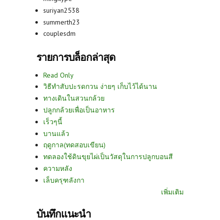
suriyan2538
summerth23
couplesdm
รายการบล็อกล่าสุด
Read Only
วิธีทำสับปะรดกวน ง่ายๆ เก็บไว้ได้นาน
ทางเดินในสวนกล้วย
ปลูกกล้วยเพื่อเป็นอาหาร
เร็วๆนี้
บานแล้ว
ฤดูกาล(ทดสอบเขียน)
ทดลองใช้ดินขุยไผ่เป็นวัสดุในการปลูกบอนสี
ความหลัง
เล็บครุฑลังกา
เพิ่มเติม
บันทึกแนะนำ