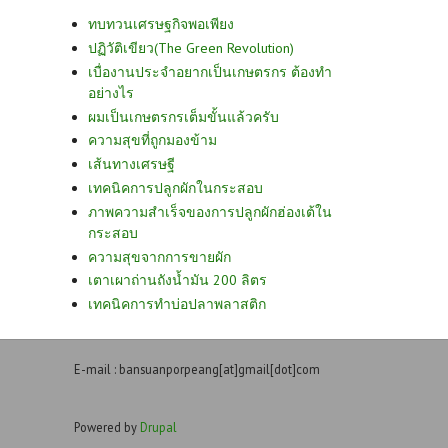
ทบทวนเศรษฐกิจพอเพียง
ปฏิวัติเขียว(The Green Revolution)
เบื่องานประจำอยากเป็นเกษตรกร ต้องทำ
อย่างไร
ผมเป็นเกษตรกรเต็มขั้นแล้วครับ
ความสุขที่ถูกมองข้าม
เส้นทางเศรษฐี
เทคนิคการปลูกผักในกระสอบ
ภาพความสำเร็จของการปลูกผักฮ่องเต้ใน
กระสอบ
ความสุขจากการขายผัก
เตาเผาถ่านถังน้ำมัน 200 ลิตร
เทคนิคการทำบ่อปลาพลาสติก
E-mail : bansuanporpeang[at]gmail[dot]com
Powered by
Drupal