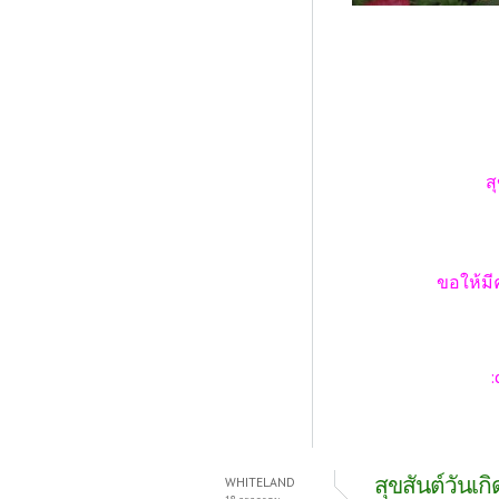
ส
ขอให้มีความสุ
:cut
สุขสันต์วันเกิ
WHITELAND