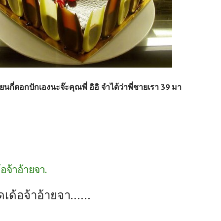
ยนกี่ดอกปักเองนะจ๊ะคุณพี่ อิอิ จำได้ว่าพี่ชายเรา 39 มา
้อจ้าอ้ายจา.
ดเด้อจ้าอ้ายจา......