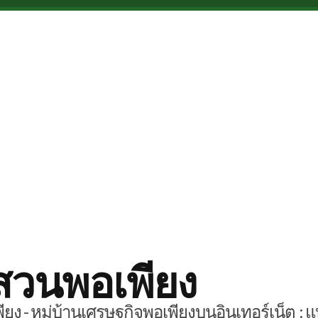
สวนพอเพียง
ยง - หมู่บ้านเศรษฐกิจพอเพียงบนอินเทอร์เน็ต : แ