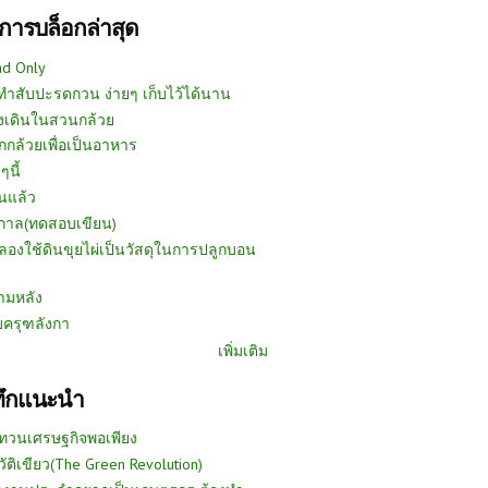
การบล็อกล่าสุด
ad Only
ีทำสับปะรดกวน ง่ายๆ เก็บไว้ได้นาน
งเดินในสวนกล้วย
กกล้วยเพื่อเป็นอาหาร
ๆนี้
นแล้ว
ูกาล(ทดสอบเขียน)
ลองใช้ดินขุยไผ่เป็นวัสดุในการปลูกบอน
ามหลัง
บครุฑลังกา
เพิ่มเติม
ทึกแนะนำ
ทวนเศรษฐกิจพอเพียง
วัติเขียว(The Green Revolution)