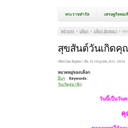
พระราชดำรัส
เศรษฐกิจพอเพ
คุณอยู่ที่นี่
หน้าแรก
»
บล็อก
»
บล็อก อัญชณา
»
สุข
สุขสันต์วันเกิดคุ
เขียนโดย
อัญชณา
เมื่อ 18 กรกฎาคม, 2011 - 08:36
หมวดหมู่ของบล็อก:
อื่นๆ
Keywords:
วันเกิดสมาชิก
วันนี้เป็นวั
คุ