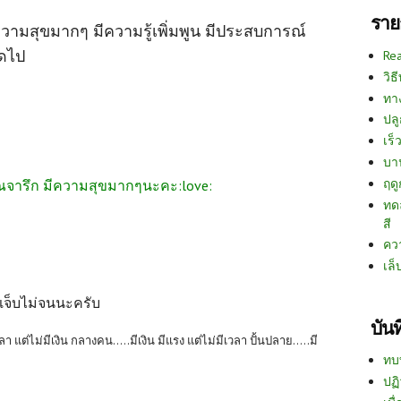
ราย
ุขมากๆ มีความรู้เพิ่มพูน มีประสบการณ์
ดไป
Re
วิธ
ทา
ปลู
เร็ว
บา
ฤด
คุณจารึก มีความสุขมากๆนะคะ:love:
ทด
สี
คว
เล็
เจ็บไม่จนนะครับ
บัน
ลา แต่ไม่มีเงิน กลางคน.....มีเงิน มีแรง แต่ไม่มีเวลา ปั้นปลาย.....มี
ทบ
ปฏิ