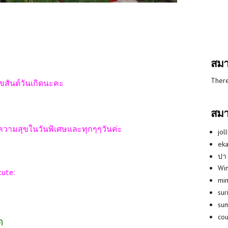
สมา
There
ุขสันต์วันเกิดนะคะ
สมา
ขในวันพิเศษและทุกๆๆวันค่ะ
jol
eka
ปา
Win
e:
min
su
su
co
ด