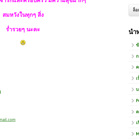
จารึกและครอบครัว มีความสุขมากๆ
สมหวังในทุกๆ สิ่ง
ร่ำรวยๆ นะคะ
นำ
ข
ก
ค
เ
บ
ด
P
ค
mail.com
เ
M