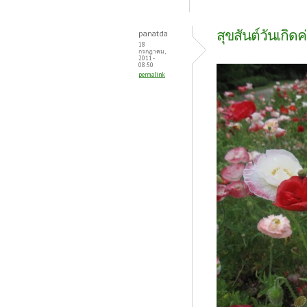
สุขสันต์วันเกิดค
panatda
18
กรกฎาคม,
2011 -
08:50
permalink