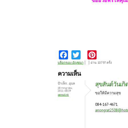
ขออวยพรให้คุณ
Fa
T
Pi
ce
w
nt
บล็อกของ อัญชณา
อ่าน 10797 ครั้ง
b
itt
er
ความเห็น
o
er
es
สุขสันต์วันเกิ
ป้าเล็ก..อุบล
o
t
18 กรกฎาคม,
2011 - 08:39
ขอให้มีความสุข
permalink
k
084-167-4671
anongrat2508@hot