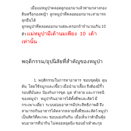
เมื่อแม่หมูป่าคลอดลูกออกมาแล้วท่ามกลางกอง
ดินหรือกองหญ้า ลูกหมูป่าที่คลอดออกมาจะสามารถ
ลุกยืนได้
ลูกหมูป่าที่คลอดออกมาแต่ละครอกถ้าจำนวนเกิน 10
แม่หมูป่ามีเต้านมเพียง 10 เต้า
ตัว
เท่านั้น
พฤติกรรม/อุปนิสัยที่สำคัญของหมูป่า
1. พฤติกรรมในการหาอาหาร ชอบขุดคุ้ย ดุน
ดัน โดยใช้จมูกและเขี้ยว เมื่อนำมาเลี้ยง จึงต้องมีรั้ว
รอบที่มั่นคง ป้องกันการขุด มุด ทำลาย และการหนี
ของหมูป่า
หมูป่ากินอาหารได้ทั้งพืชและสัตว์ มี
กระเพาะเดี่ยว ระบบย่อยอาหารมีประสิทธิภาพดี จึง
สามารถกินอาหารได้หลากหลายทั้งพืชและสัตว์
หมูป่า
เป็นสัตว์ที่ตะกละ ชอบแย่งกันกิน เมื่อเห็นว่าตัวอื่นคุ้ย
พบอาหารที่น่ากิน ไม่ค่อยหยุดนิ่ง ชอบย่ำเท้าตะกุย