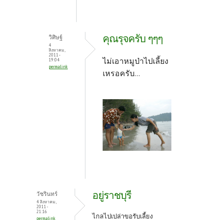
คุณรุจครับ ๆๆๆ
วิศิษฐ์
4
สิงหาคม,
2011 -
ไม่เอาหมูป่าไปเลี้ยง
19:04
permalink
เหรอครับ...
อยู่ราชบุรี
วัชรินทร์
4 สิงหาคม,
2011 -
21:16
ไกลไปเปล่าขอรับเลี้ยง
permalink