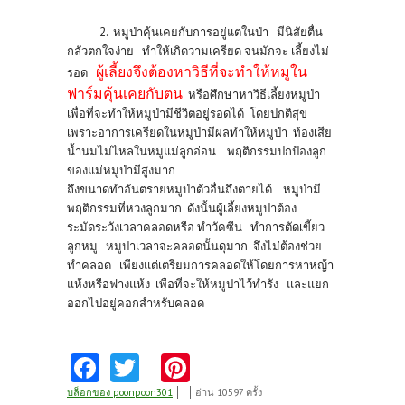
2. หมูป่าคุ้นเคยกับการอยู่แต่ในป่า มีนิสัย
ตื่น
กลัวตกใจง่าย ทำให้เกิดวามเครียด จนมัก
จะ เลี้ยงไม่
ผู้เลี้ยงจึงต้องหาวิธีที่จะทำให้หมูใน
รอด
ฟาร์มคุ้นเคยกับตน
หรือศึกษาหาวิธีเลี้ยง
หมูป่า
เพื่อที่จะทำให้หมูป่ามีชีวิตอยู่รอดได้ โดยปกติสุข
เพราะอาการเครียดในหมูป่ามีผลทำให้หมูป่า ท้องเสีย
น้ำนมไม่ไหลในหมูแม่ลูกอ่อน พฤติกรรมปกป้องลูก
ของแม่หมูป่ามีสูงมาก
ถึงขนาดทำอันตรายหมูป่าตัวอื่นถึงตายได้ หมูป่ามี
พฤติกรรมที่หวงลูกมาก ดังนั้นผู้เลี้ยง
หมูป่าต้อง
ระมัดระวังเวลาคลอดหรือ ทำวัคซีน ทำการตัดเขี้ยว
ลูกหมู หมูป่าเวลาจะคลอดนั้นดุมาก จึงไม่ต้องช่วย
ทำคลอด เพียงแต่เตรียมการคลอดให้โดยการหาหญ้า
แห้งหรือฟางแห้ง เพื่อที่จะให้หมูป่าไว้ทำรัง และแยก
ออกไปอยู่คอกสำหรับคลอด
Fa
T
Pi
ce
w
nt
บล็อกของ poonpoon301
อ่าน 10597 ครั้ง