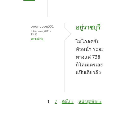
อยู่ราชบุรี
poonpoon301
5 สิงหาคม, 2011 -
15:51
permalink
ไม่ไกลครับ
หัวหน้า ระยะ
ทางแค่ 738
กิโลเมตรเอง
แป๊บเดียวถึง
หน้า
1
2
ถัดไป ›
หน้าสุดท้าย »