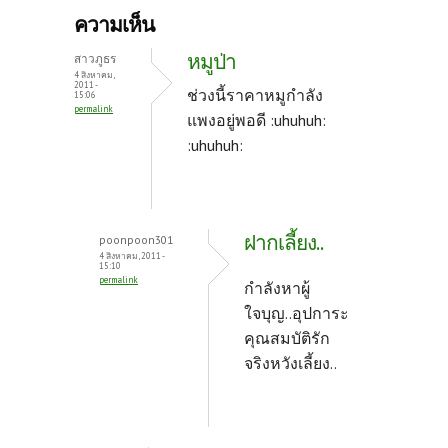
b
itt
er
ความเห็น
o
er
es
หมูป่า
สาวภูธร
o
t
4 สิงหาคม,
2011 -
ช่วงนี้ราคาหมูกำลัง
15:06
k
permalink
แพงอยู่พอดี :uhuhuh:
:uhuhuh:
ฝากเลี้ยง..
poonpoon301
4 สิงหาคม, 2011 -
15:10
permalink
กำลังหาผู้
ใจบุญ..อุปการะ
คุณสมบัติรัก
จริงหวังเลี้ยง..