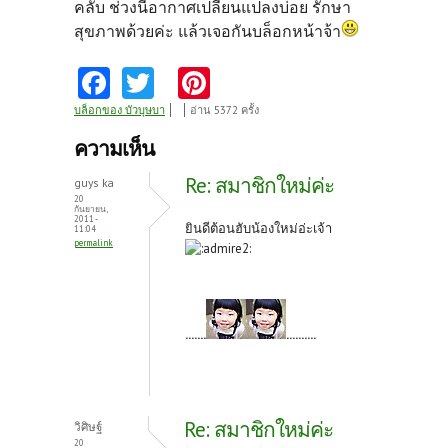
คลับ ช่วงนี้อากาศเปลี่ยนแปลงบ่อย รักษา
สุขภาพด้วยค่ะ แล้วเจอกันบล็อกหน้าจ้า
Fa
T
Pi
ce
w
nt
บล็อกของ บัวบุษบา
อ่าน 5372 ครั้ง
b
itt
er
ความเห็น
o
er
es
Re: สมาชิกใหม่ค่ะ
guys ka
o
t
20
กันยายน,
2011 -
k
ยินดีต้อนฮับน้องใหม่อ่ะเจ้า
11:04
permalink
.......
..........
Re: สมาชิกใหม่ค่ะ
วิศิษฐ์
20