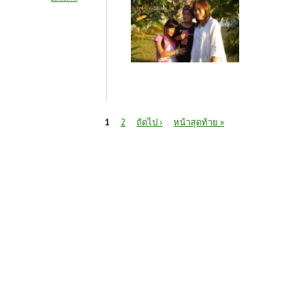
หน้า
1
2
ถัดไป ›
หน้าสุดท้าย »