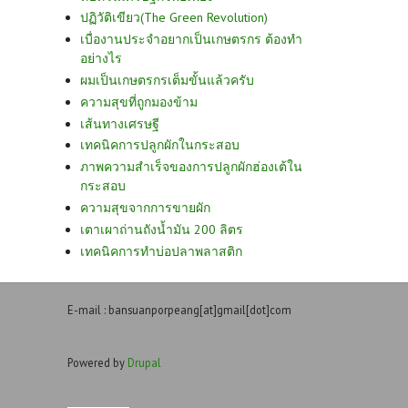
ปฏิวัติเขียว(The Green Revolution)
เบื่องานประจำอยากเป็นเกษตรกร ต้องทำ
อย่างไร
ผมเป็นเกษตรกรเต็มขั้นแล้วครับ
ความสุขที่ถูกมองข้าม
เส้นทางเศรษฐี
เทคนิคการปลูกผักในกระสอบ
ภาพความสำเร็จของการปลูกผักฮ่องเต้ใน
กระสอบ
ความสุขจากการขายผัก
เตาเผาถ่านถังน้ำมัน 200 ลิตร
เทคนิคการทำบ่อปลาพลาสติก
E-mail : bansuanporpeang[at]gmail[dot]com
Powered by
Drupal