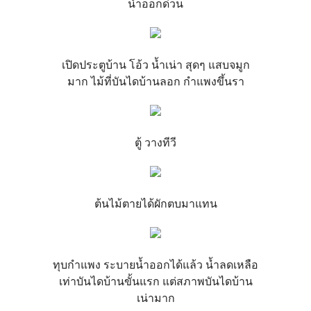
น้ำออกด่วน
เปิดประตูบ้าน โอ้ว น้ำเน่า สุดๆ แสบจมูก
มาก ไม้ที่บันไดบ้านลอก กำแพงขึ้นรา
ตู้ วางทีวี
ต้นไม้ตายได้ผักตบมาแทน
ทุบกำแพง ระบายน้ำออกได้แล้ว น้ำลดเหลือ
เท่าบันไดบ้านขั้นแรก แต่สภาพบันไดบ้าน
เน่ามาก