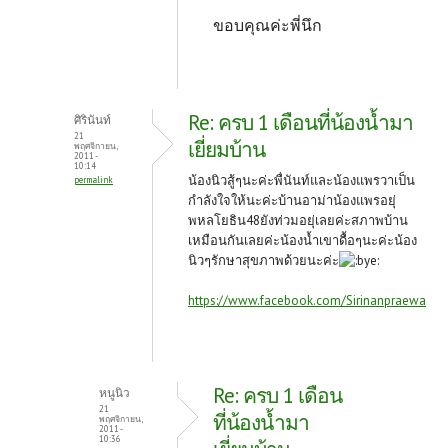
ขอบคุณค่ะพี่นึก
Re: ครบ 1 เดือนที่น้องน้ำมา
ศิรินันท์
21
เยี่ยมบ้าน
พฤศจิกายน,
2011 -
10:14
น้องนิวสู้ๆนะค่ะพื่นันท์และน้องแพรวาเป็น
permalink
กำลังใจให้นะค่ะบ้านอาม่าน้องแพรอยุ่
พหลโยธิน48ยังท่วมอยุ่เลยค่ะสภาพบ้าน
เหมือนกันเลยค่ะน้องน้ำเขาดื้อๆนะค่ะน้อง
นิวๆรักษาสุขภาพด้วยนะค่ะ
https://www.facebook.com/Sirinanpraewa
Re: ครบ 1 เดือน
หนูนิว
21
ที่น้องน้ำมา
พฤศจิกายน,
2011 -
10:36