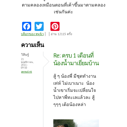
ตามคลองเหมือนตอนที่เค้าขึ้นมาตามคลอง
เช่นกันค่ะ
Fa
T
Pi
ce
w
nt
บล็อกของ หนูนิว
อ่าน 12115 ครั้ง
b
itt
er
ความเห็น
o
er
es
Re: ครบ 1 เดือนที่
วิศิษฐ์
o
t
21
น้องน้ำมาเยี่ยมบ้าน
พฤศจิกายน,
2011 -
k
09:50
permalink
สู้ ๆ น้องพี่ มีชุดทำงาน
เท่ห์ ไม่เบาเนาะ น้อง
น้ำเขาเริ่มจะเปลี่ยนใจ
ไปหาพี่ทะเลแล้วละ สู้
ๆๆๆ เด้อน้องหล่า