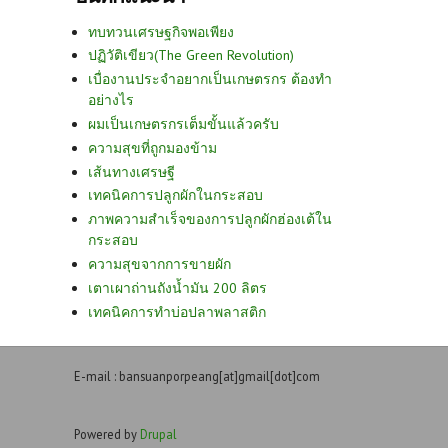
ทบทวนเศรษฐกิจพอเพียง
ปฏิวัติเขียว(The Green Revolution)
เบื่องานประจำอยากเป็นเกษตรกร ต้องทำ
อย่างไร
ผมเป็นเกษตรกรเต็มขั้นแล้วครับ
ความสุขที่ถูกมองข้าม
เส้นทางเศรษฐี
เทคนิคการปลูกผักในกระสอบ
ภาพความสำเร็จของการปลูกผักฮ่องเต้ใน
กระสอบ
ความสุขจากการขายผัก
เตาเผาถ่านถังน้ำมัน 200 ลิตร
เทคนิคการทำบ่อปลาพลาสติก
E-mail : bansuanporpeang[at]gmail[dot]com
Powered by
Drupal