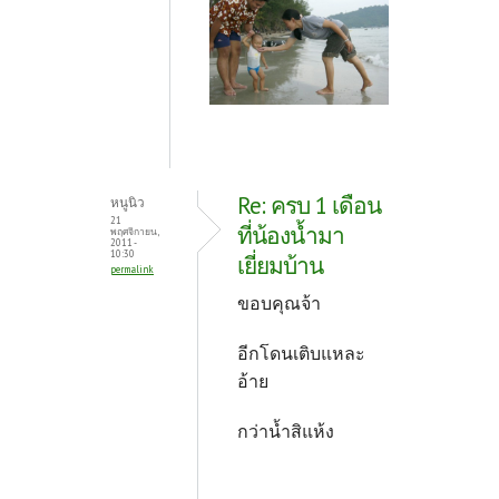
Re: ครบ 1 เดือน
หนูนิว
21
ที่น้องน้ำมา
พฤศจิกายน,
2011 -
10:30
เยี่ยมบ้าน
permalink
ขอบคุณจ้า
อีกโดนเติบแหละ
อ้าย
กว่าน้ำสิแห้ง