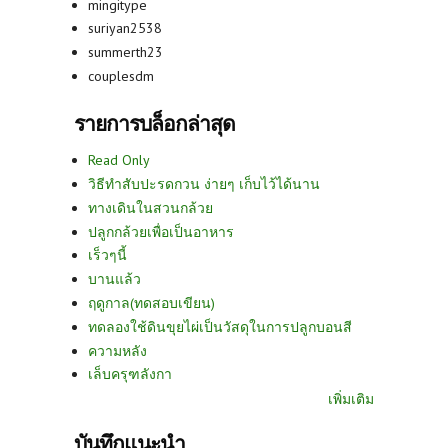
mingitype
suriyan2538
summerth23
couplesdm
รายการบล็อกล่าสุด
Read Only
วิธีทำสับปะรดกวน ง่ายๆ เก็บไว้ได้นาน
ทางเดินในสวนกล้วย
ปลูกกล้วยเพื่อเป็นอาหาร
เร็วๆนี้
บานแล้ว
ฤดูกาล(ทดสอบเขียน)
ทดลองใช้ดินขุยไผ่เป็นวัสดุในการปลูกบอนสี
ความหลัง
เล็บครุฑลังกา
เพิ่มเติม
บันทึกแนะนำ