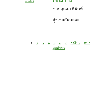
เยี่ยมบ้าน
permalink
ขอบคุณค่ะพี่นันท์
สู้ๆเช่นกันนะคะ
หน้า
1
2
3
4
5
6
7
ถัดไป ›
หน้า
สุดท้าย »