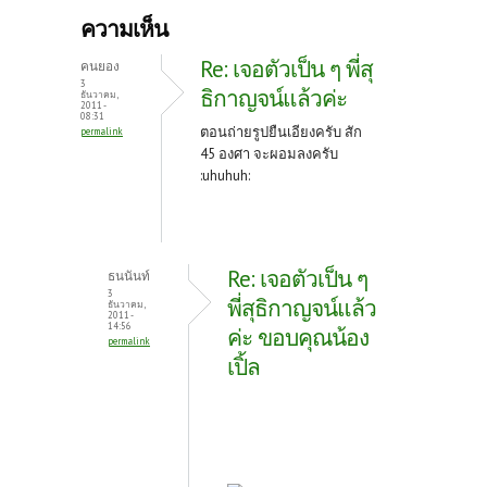
b
itt
er
ความเห็น
o
er
es
Re: เจอตัวเป็น ๆ พี่สุ
คนยอง
o
t
3
ธิกาญจน์แล้วค่ะ
ธันวาคม,
2011 -
k
08:31
ตอนถ่ายรูปยืนเอียงครับ สัก
permalink
45 องศา จะผอมลงครับ
:uhuhuh:
Re: เจอตัวเป็น ๆ
ธนนันท์
3
พี่สุธิกาญจน์แล้ว
ธันวาคม,
2011 -
14:56
ค่ะ ขอบคุณน้อง
permalink
เปิ้ล