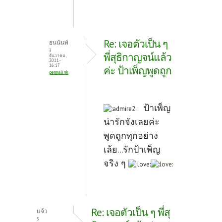
Re: เจอตัวเป็น ๆ
ธนนันท์
3
พี่สุธิกาญจน์แล้ว
ธันวาคม,
2011 -
16:17
ค่ะ ป้าเพ็ญพูดถูก
permalink
ป้าเพ็ญ
น่ารักจังเลยค่ะ
พูดถูกทุกอย่าง
เล้ย...รักป้าเพ็ญ
จริง ๆ
Re: เจอตัวเป็น ๆ พี่สุ
แจ้ว
3