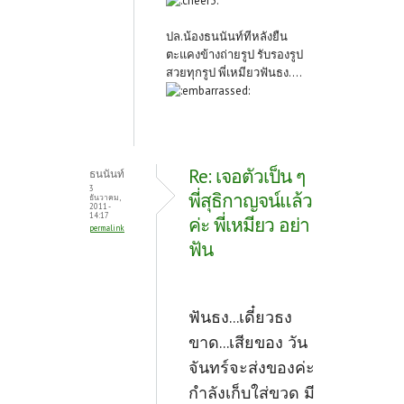
ปล.น้องธนนันท์ทีหลังยืน
ตะแคงข้างถ่ายรูป รับรองรูป
สวยทุกรูป พี่เหมียวฟันธง....
Re: เจอตัวเป็น ๆ
ธนนันท์
3
พี่สุธิกาญจน์แล้ว
ธันวาคม,
2011 -
14:17
ค่ะ พี่เหมียว อย่า
permalink
ฟัน
ฟันธง...เดี๋ยวธง
ขาด...เสียของ วัน
จันทร์จะส่งของค่ะ
กำลังเก็บใส่ขวด มี