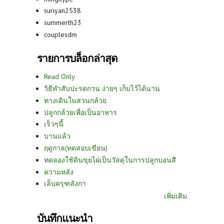
suriyan2538
summerth23
couplesdm
รายการบล็อกล่าสุด
Read Only
วิธีทำสับปะรดกวน ง่ายๆ เก็บไว้ได้นาน
ทางเดินในสวนกล้วย
ปลูกกล้วยเพื่อเป็นอาหาร
เร็วๆนี้
บานแล้ว
ฤดูกาล(ทดสอบเขียน)
ทดลองใช้ดินขุยไผ่เป็นวัสดุในการปลูกบอนสี
ความหลัง
เล็บครุฑลังกา
เพิ่มเติม
บันทึกแนะนำ