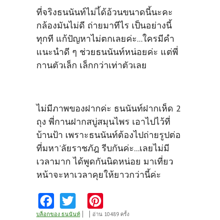
ที่จริงธนนันท์ไม่ไ้ด้อ้วนขนาดนี้นะคะ
กล้องมันไม่ดี ถ่ายมาทีไร เป็นอย่างนี้
ทุกที แก้ปัญหาไม่ตกเลยค่ะ...ใครมีคำ
แนะนำดี ๆ ช่วยธนนันท์หน่อยค่ะ แต่พี่
กานตัวเล็ก เล็กกว่าเท่าตัวเลย
ไม่มีภาพของฝากค่ะ ธนนันท์ฝากเห็ด 2
ถุง พี่กานฝากสบู่สมุนไพร เอาไปไว้ที่
บ้านป้า เพราะธนนันท์ต้องไปถ่ายรูปต่อ
ที่มหา'ลัยราชภัฎ รีบกันค่ะ...เลยไม่มี
เวลามาก ได้พูดกันนิดหน่อย มาเที่ยว
หน้าจะหาเวลาคุยให้ยาวกว่านี้ค่ะ
Fa
T
Pi
ce
w
nt
บล็อกของ ธนนันท์
อ่าน 10489 ครั้ง