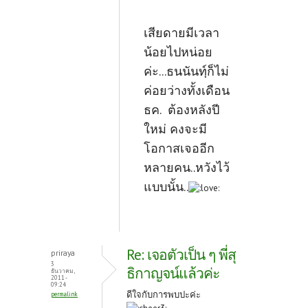
เสียดายมีเวลา
น้อยไปหน่อย
ค่ะ...ธนนันท์ฺก็ไม่
ค่อยว่างทั้งเดือน
ธค. ต้องหลังปี
ใหม่ คงจะมี
โอกาสเจออีก
หลายคน..หวังไว้
แบบนั้น..
Re: เจอตัวเป็น ๆ พี่สุ
priraya
3
ธิกาญจน์แล้วค่ะ
ธันวาคม,
2011 -
09:24
ดีใจกับการพบปะค่ะ
permalink