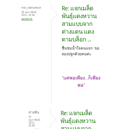
Re: แจกเมล็ด
noi_narumon
18 กุมภาพันธ์,
พันธุ์แตงหวาน
2012 - 20:46
permalink
สามแบบจาก
ต่างแดน แตง
ตามบล็อก ...
ชื่นชมน้ำใจคนแจก ขอ
ลองปลูกด้วยคนค่ะ
"แค่พอเพียง...ก็เพียง
พอ"
Re: แจกเมล็ด
สายพิน
19
พันธุ์แตงหวาน
กุมภาพันธ์,
2012 -
20:38
สามแบบจาก