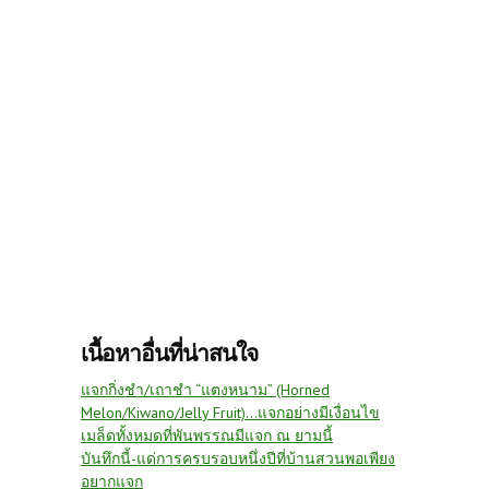
เนื้อหาอื่นที่น่าสนใจ
แจกกิ่งชำ/เถาชำ “แตงหนาม” (Horned
Melon/Kiwano/Jelly Fruit)...แจกอย่างมีเงื่อนไข
เมล็ดทั้งหมดที่พันพรรณมีแจก ณ ยามนี้
บันทึกนี้-แด่การครบรอบหนึ่งปีที่บ้านสวนพอเพียง
อยากแจก