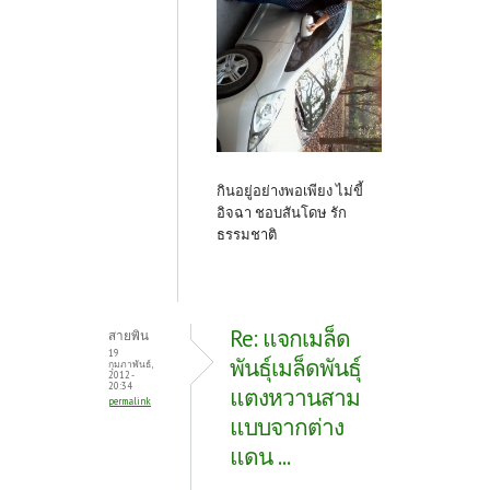
กินอยู่อย่างพอเพียง ไม่ขี้
อิจฉา ชอบสันโดษ รัก
ธรรมชาติ
Re: แจกเมล็ด
สายพิน
19
พันธุ์เมล็ดพันธุ์
กุมภาพันธ์,
2012 -
20:34
แตงหวานสาม
permalink
แบบจากต่าง
แดน ...