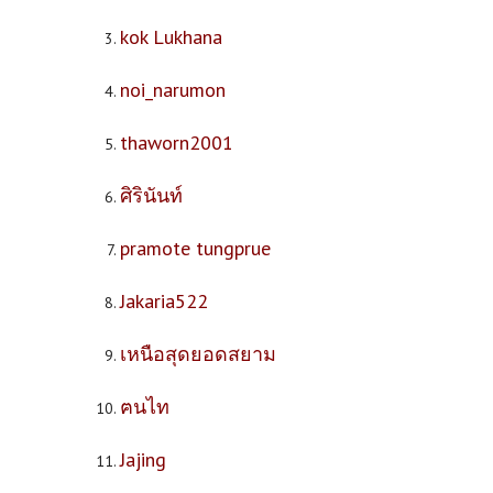
kok Lukhana
noi_narumon
thaworn2001
ศิรินันท์
pramote tungprue
Jakaria522
เหนือสุดยอดสยาม
ฅนไท
Jajing