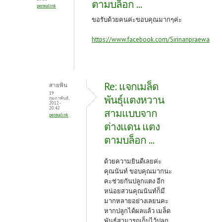
ตามบล็อก ...
permalink
ขอรับด้วยคนค่ะขอบคุณมากๆค่ะ
https://www.facebook.com/Sirinanpraewa
Re: แจกเมล็ด
สายพิน
19
พันธุ์แตงหวาน
กุมภาพันธ์,
2012 -
20:42
สามแบบจาก
permalink
ต่างแดน แตง
ตามบล็อก ...
ด้วยความยินดีเลยค่ะ
คุณนันท์ ขอบคุณมากนะ
คะช่วยกันปลูกแตง อีก
หน่อยสวนคุณนันท์ก็มี
มากหลายอย่างเลยนคะ
หากปลูกได้ผลแล้ว เมล็ด
พันธุ์สามารถเก็บไว้ปลูก