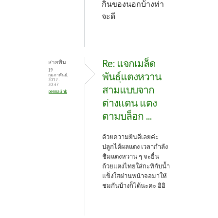
กินของนอกบ้างท่า
จะดี
Re: แจกเมล็ด
สายพิน
19
พันธุ์แตงหวาน
กุมภาพันธ์,
2012 -
20:37
สามแบบจาก
permalink
ต่างแดน แตง
ตามบล็อก ...
ด้วยความยินดีเลยค่ะ
ปลูกได้ผลแตง เวลากำลัง
ชิมแตงหวาน ๆ จะยื่น
ถ้วยแตงไทยใส่กะทิกับน้ำ
แข็งใสผ่านหน้าจอมาให้
ชมกันบ้างก็ได้นะคะ อิอิ