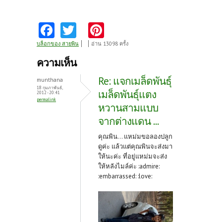
Fa
T
Pi
ce
w
nt
บล็อกของ สายพิน
อ่าน 13098 ครั้ง
b
itt
er
ความเห็น
o
er
es
Re: แจกเมล็ดพันธุ์
munthana
o
t
18 กุมภาพันธ์,
เมล็ดพันธุ์แตง
2012 - 20:41
permalink
k
หวานสามแบบ
จากต่างแดน ...
คุณพิน... แหม่มขอลองปลูก
ดูค่ะ แล้วแต่คุณพินจะส่งมา
ให้นะค่ะ ที่อยู่แหม่มจะส่ง
ให้หลังไมล์ค่ะ :admire:
:embarrassed: :love: