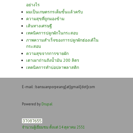
อย่างไร
ผมเป็นเกษตรกรเต็มขั้นแล้วครับ
ความสุขที่ถูกมองข้าม
เส้นทางเศรษฐี
เทคนิคการปลูกผักในกระสอบ
ภาพความสำเร็จของการปลูกผักฮ่องเต้ใน
กระสอบ
ความสุขจากการขายผัก
เตาเผาถ่านถังน้ำมัน 200 ลิตร
เทคนิคการทำบ่อปลาพลาสติก
E-mail : bansuanporpeang[at]gmail[dot]com
Powered by
Drupal
จำนวนผู้เยี่ยมชม ตั้งแต่ 14 ตุลาคม 2551