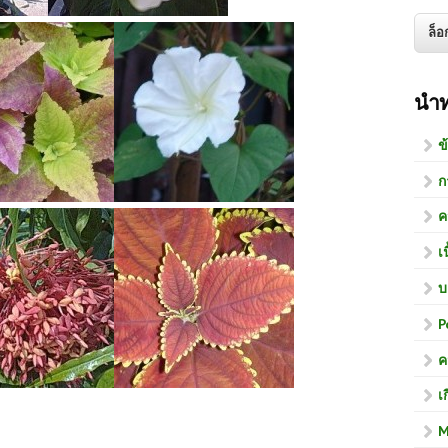
นำ
ข
ก
ค
เ
บ
P
ค
เ
M