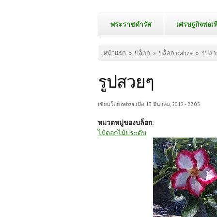
พระราชดำรัส
เศรษฐกิจพอเพ
คุณอยู่ที่นี่
หน้าแรก
»
บล็อก
»
บล็อก oabza
»
รูปส
รูปสวยๆ
เขียนโดย
oabza
เมื่อ 13 มีนาคม, 2012 - 22:05
หมวดหมู่ของบล็อก:
ไม้ดอกไม้ประดับ