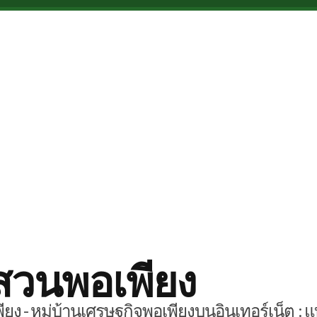
สวนพอเพียง
ยง - หมู่บ้านเศรษฐกิจพอเพียงบนอินเทอร์เน็ต : แ