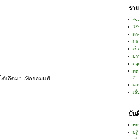
ราย
Re
วิธ
ทา
ปลู
เร็ว
บา
ฤด
ทด
สี
่ได้เกิดมา เพื่อยอมแพ้
คว
เล็
บัน
ทบ
ปฏิ