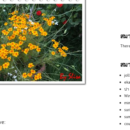
สมา
There
สมา
jol
eka
ปา
Win
min
su
su
ve:
co