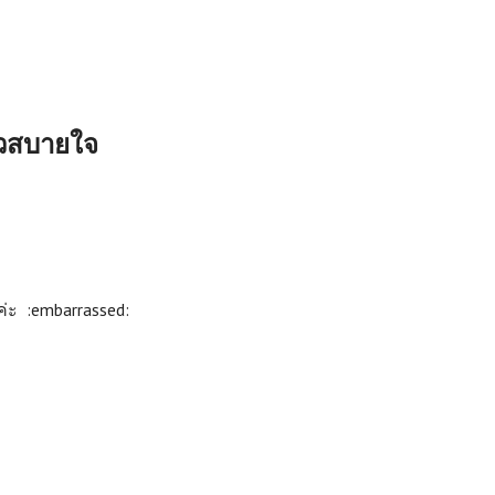
้วสบายใจ
่ะ :embarrassed: