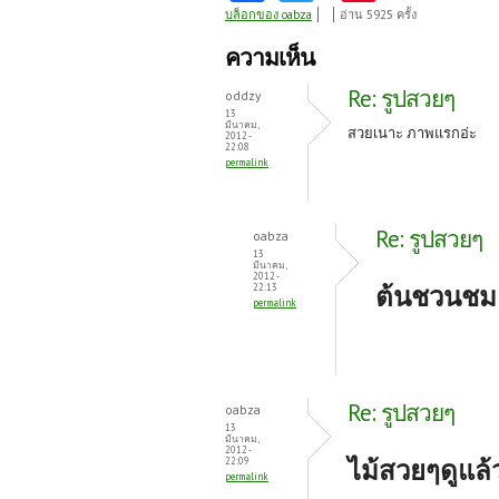
ce
w
nt
บล็อกของ oabza
อ่าน 5925 ครั้ง
b
itt
er
ความเห็น
o
er
es
Re: รูปสวยๆ
oddzy
o
t
13
มีนาคม,
สวยเนาะ ภาพแรกอ่ะ
2012 -
k
22:08
permalink
Re: รูปสวยๆ
oabza
13
มีนาคม,
2012 -
ต้นชวนชม 
22:13
permalink
Re: รูปสวยๆ
oabza
13
มีนาคม,
2012 -
ไม้สวยๆดูแล
22:09
permalink