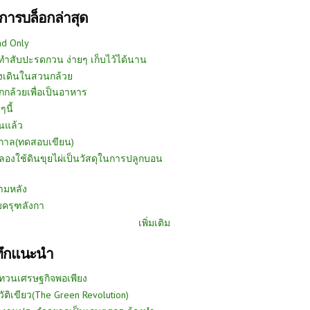
การบล็อกล่าสุด
ad Only
ีทำสับปะรดกวน ง่ายๆ เก็บไว้ได้นาน
งเดินในสวนกล้วย
กกล้วยเพื่อเป็นอาหาร
ๆนี้
นแล้ว
ูกาล(ทดสอบเขียน)
ลองใช้ดินขุยไผ่เป็นวัสดุในการปลูกบอน
ามหลัง
บครุฑลังกา
เพิ่มเติม
ทึกแนะนำ
ทวนเศรษฐกิจพอเพียง
วัติเขียว(The Green Revolution)