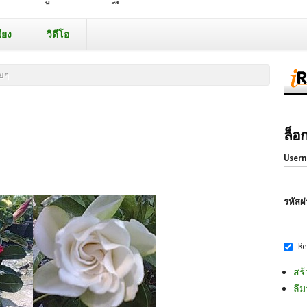
ียง
วิดีโอ
วยๆ
ล็อ
Usern
รหัสผ
R
สร้
ลืม