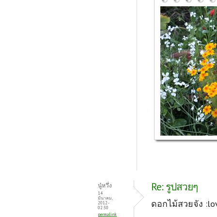
Re: รูปสวยๆ
นู๋หวึ่ง
14
มีนาคม,
ดอกไม้สวยจัง :lo
2012 -
02:30
permalink