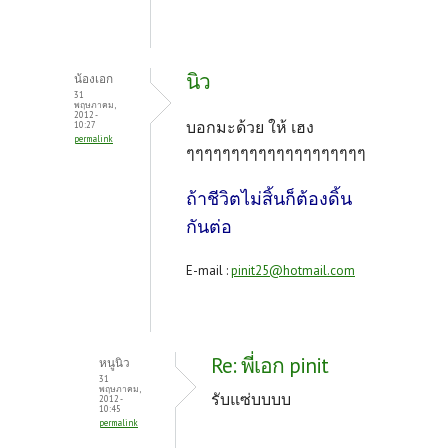
นิว
น้องเอก
31
พฤษภาคม,
2012 -
บอกมะด้วย ให้ เฮง
10:27
permalink
ๆๆๆๆๆๆๆๆๆๆๆๆๆๆๆๆๆๆๆๆ
ถ้าชีวิตไม่สิ้นก็ต้องดิ้น
กันต่อ
E-mail :
pinit25@hotmail.com
Re: พี่เอก pinit
หนูนิว
31
พฤษภาคม,
รับแซ่บบบบ
2012 -
10:45
permalink