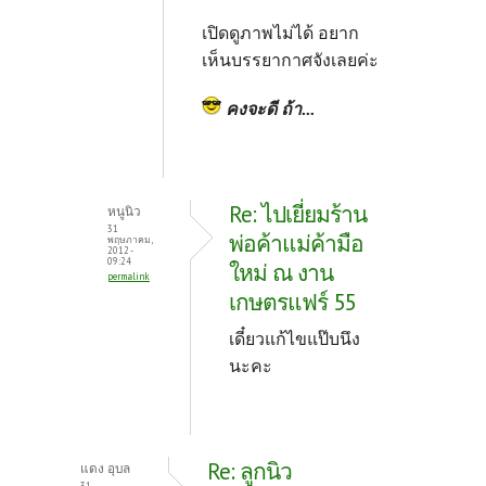
เปิดดูภาพไม่ได้ อยาก
เห็นบรรยากาศจังเลยค่ะ
คงจะดี ถ้า...
Re: ไปเยี่ยมร้าน
หนูนิว
31
พ่อค้าแม่ค้ามือ
พฤษภาคม,
2012 -
09:24
ใหม่ ณ งาน
permalink
เกษตรแฟร์ 55
เดี๋ยวแก้ไขแป๊บนึง
นะคะ
Re: ลูกนิว
แดง อุบล
31