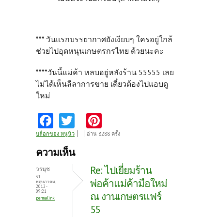
*** วันแรกบรรยากาศยังเงียบๆ ใครอยู่ใกล้
ช่วยไปอุดหนุนเกษตรกรไทย ด้วยนะคะ
****วันนี้แม่ค้า หลบอยู่หลังร้าน 55555 เลย
ไม่ได้เห็นลีลาการขาย เดี๋ยวต้องไปแอบดู
ใหม่
Fa
T
Pi
ce
w
nt
บล็อกของ หนูนิว
อ่าน 8288 ครั้ง
b
itt
er
ความเห็น
o
er
es
Re: ไปเยี่ยมร้าน
วรนุช
o
t
31
พ่อค้าแม่ค้ามือใหม่
พฤษภาคม,
2012 -
k
09:21
ณ งานเกษตรแฟร์
permalink
55