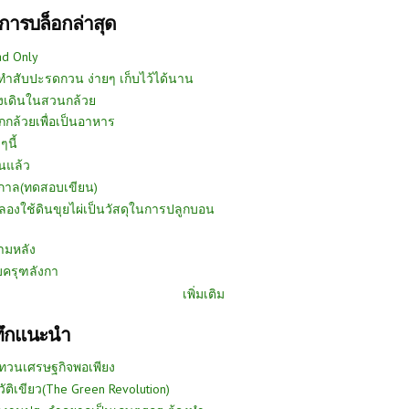
การบล็อกล่าสุด
ad Only
ีทำสับปะรดกวน ง่ายๆ เก็บไว้ได้นาน
งเดินในสวนกล้วย
กกล้วยเพื่อเป็นอาหาร
ๆนี้
นแล้ว
ูกาล(ทดสอบเขียน)
ลองใช้ดินขุยไผ่เป็นวัสดุในการปลูกบอน
ามหลัง
บครุฑลังกา
เพิ่มเติม
ทึกแนะนำ
ทวนเศรษฐกิจพอเพียง
วัติเขียว(The Green Revolution)