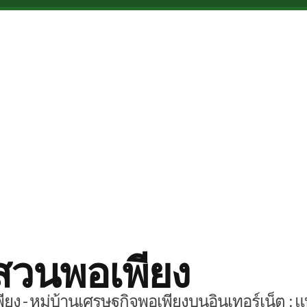
สวนพอเพียง
ยง - หมู่บ้านเศรษฐกิจพอเพียงบนอินเทอร์เน็ต : แ