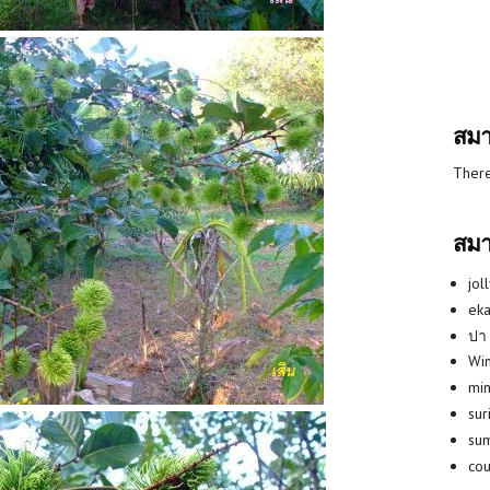
สมา
There
สมา
jol
eka
ปา
Win
min
su
su
co