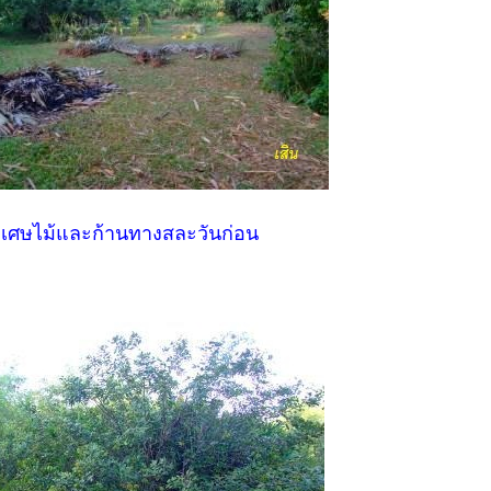
าเศษไม้และก้านทางสละวันก่อน