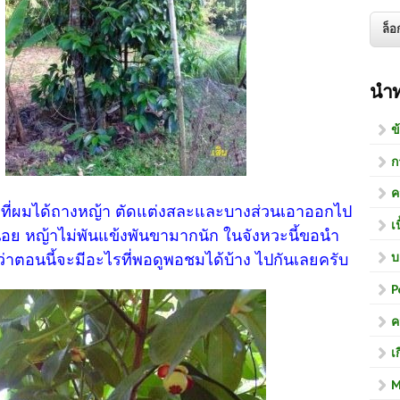
นำ
ข
ก
ค
จากที่ผมได้ถางหญ้า ตัดแต่งสละและบางส่วนเอาออกไป
เ
น่อย หญ้าไม่พันแข้งพันขามากนัก ในจังหวะนี้ขอนำ
บ
ว่าตอนนี้จะมีอะไรที่พอดูพอชมได้บ้าง ไปกันเลยครับ
P
ค
เ
M