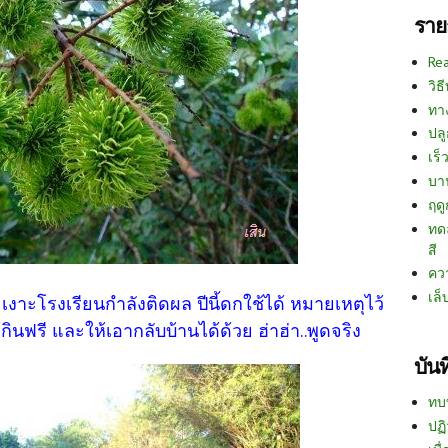
ราย
Re
วิธ
ทา
ปลู
เร็ว
บา
ฤด
ทด
สี
คว
เล็
 เงาะโรงเรียนกำลังติดผล ปีนี้ดกใช้ได้ หมายเหตุไว้
ินฟรี และให้เอากลับบ้านได้ด้วย ฮ่าฮ่า..พูดจริง
บัน
ทบ
ปฏิ