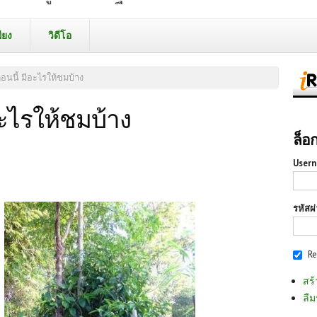
ียง
วิดีโอ
นนี้ มีอะไรให้ชมบ้าง
ะไรให้ชมบ้าง
ล็อ
Usern
รหัสผ
R
สร้
ลืม