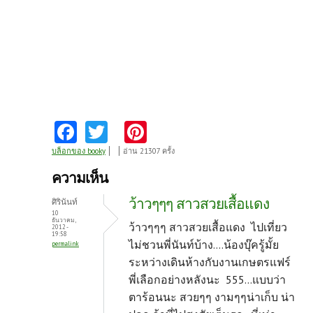
Fa
T
Pi
ce
w
nt
บล็อกของ booky
อ่าน 21307 ครั้ง
b
itt
er
ความเห็น
o
er
es
ว้าวๆๆๆ สาวสวยเสื้อแดง
ศิรินันท์
o
t
10
ธันวาคม,
ว้าวๆๆๆ สาวสวยเสื้อแดง ไปเที่ยว
2012 -
k
19:58
ไม่ชวนพี่นันท์บ้าง....น้องบุ๊ครู้มั้ย
permalink
ระหว่างเดินห้างกับงานเกษตรแฟร์
พี่เลือกอย่างหลังนะ 555...แบบว่า
ตาร้อนนะ สวยๆๆ งามๆๆน่าเก็บ น่า