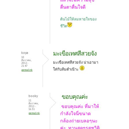
ตื่นตาตื่นใจดี
ต้นไม้ให้ลมหายใจของ
ชีวิต
มะเขือเทศสีสวยจัง
koya
10
ธันวาคม,
มะเขือเทศสีสวยจัง น่าเอามา
2012 -
21:47
ใส่กับส้มตำเน๊าะ
permalink
ขอบคุณค่ะ
booky
11
ธันวาคม,
ขอบคุณค่ะ ที่มาให้
2012 -
16:31
กำลังใจนี่ขนาด
permalink
กล้องถ่ายเบลอๆนะ
ค่ะ ทานสดๆรสชาิติ