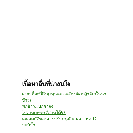
เนื้อหาอื่นที่น่าสนใจ
ฝากบล็อกนี้ถึงลุงพูนค่ะ (เครื่องตัดหญ้าลิเกในนา
ข้าว)
ฟักข้าว...ปักชำกิ่ง
ไปงานเกษตรอีสานใต้56
คุณสมบัติของสารปรับปรุงดิน พด.1-พด.12
ปัมป์น้ำ