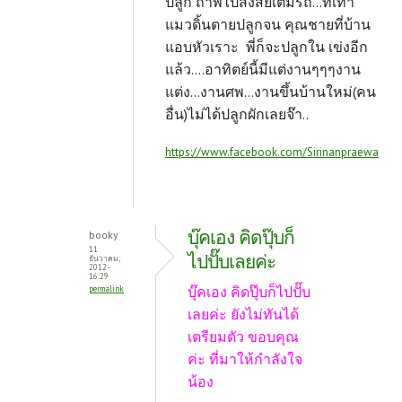
ปลูก ถ้าพี่ไปสงสัยเต็มรถ...ที่เท่า
แมวดิ้นตายปลูกจน คุณชายที่บ้าน
แอบหัวเราะ พี่ก็จะปลูกใน เข่งอีก
แล้ว....อาทิตย์นี้มีแต่งานๆๆๆงาน
แต่ง...งานศพ...งานขึ้นบ้านใหม่(คน
อื่น)ไม่ได้ปลูกผักเลยจ๊า..
https://www.facebook.com/Sirinanpraewa
บุ๊คเอง คิดปุ๊บก็
booky
11
ไปปั๊บเลยค่ะ
ธันวาคม,
2012 -
16:29
บุ๊คเอง คิดปุ๊บก็ไปปั๊บ
permalink
เลยค่ะ ยังไม่ทันได้
เตรียมตัว ขอบคุณ
ค่ะ ที่มาให้กำลังใจ
น้อง