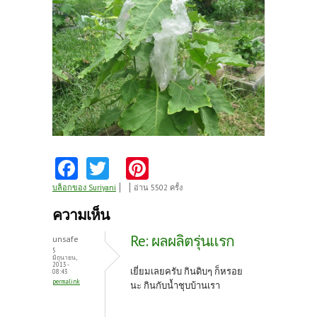
Fa
T
Pi
ce
w
nt
บล็อกของ Suriyani
อ่าน 5502 ครั้ง
b
itt
er
ความเห็น
o
er
es
Re: ผลผลิตรุ่นแรก
unsafe
o
t
5
มิถุนายน,
2013 -
k
เยี่ยมเลยครับ กินดิบๆ ก็หรอย
08:43
permalink
นะ กินกับน้ำชุบบ้านเรา