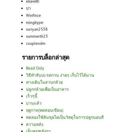
ekawith
ปา
Winfince
mingitype
suriyan2538
summerth23
couplesdm
รายการบล็อกล่าสุด
Read Only
วิธีทำสับปะรดกวน ง่ายๆ เก็บไว้ได้นาน
ทางเดินในสวนกล้วย
ปลูกกล้วยเพื่อเป็นอาหาร
เร็วๆนี้
บานแล้ว
ฤดูกาล(ทดสอบเขียน)
ทดลองใช้ดินขุยไผ่เป็นวัสดุในการปลูกบอนสี
ความหลัง
เล็บครุฑลังกา