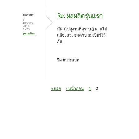
Re: ผลผลิตรุ่นแรก
tirasitt
6
มิถุนายน,
2013 -
มีคิวไปดูงานที่สุราษฎ์ ผ่านไป
15:35
permalink
แล้จะแวะชมครับ สมเบียร์ไว้
กัน
วืศวกรชนบท
หน้า
« แรก
‹ หน้าก่อน
1
2