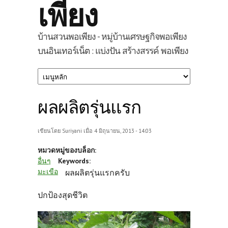
เพียง
บ้านสวนพอเพียง - หมู่บ้านเศรษฐกิจพอเพียง
บนอินเทอร์เน็ต : แบ่งปัน สร้างสรรค์ พอเพียง
ผลผลิตรุ่นแรก
เขียนโดย
Suriyani
เมื่อ 4 มิถุนายน, 2013 - 14:03
หมวดหมู่ของบล็อก:
อื่นๆ
Keywords:
มะเขือ
ผลผลิตรุ่นแรกครับ
ปกป้องสุดชีวิต