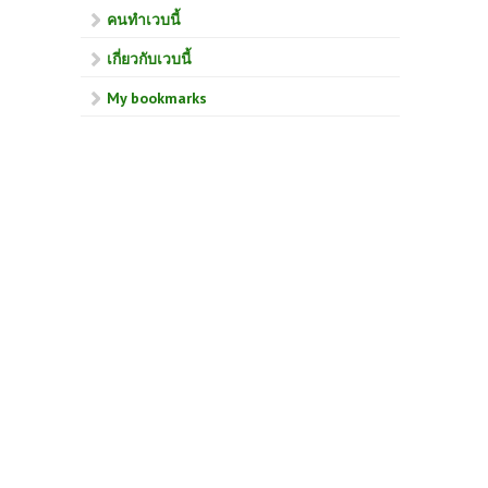
คนทำเวบนี้
เกี่ยวกับเวบนี้
My bookmarks