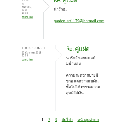
Re: คู่แฝด
20
ธันวาคม,
น่ารักอ่ะ
2013 -
19:38
permalink
garden_art1139@hotmail.com
Re: คู่แฝด
TOOK SRONSIT
20 ธันวาคม, 2013 -
22:54
น่ารักจังเลยคะ แก้
permalink
มน่่าหอม
ความสะดวกสบายมี
ขาย แต่ความสุขเงิน
ซื้อไม่ได้ เพราะความ
สุขมิใช่เงิน
หน้า
1
2
3
ถัดไป ›
หน้าสุดท้าย »