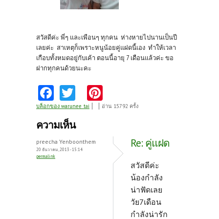
สวัสดีค่ะ พี่ๆ และเพือนๆ ทุกคน ห่างหายไปนานเป็นปี
เลยค่ะ สาเหตุก็เพราะหนูน้อยคู่แฝดนี้เอง ทำให้เวลา
เกือบทั้งหมดอยู่กับเค้า ตอนนี้อายุ 7 เดือนแล้วค่ะ ขอ
ฝากทุกคนด้วยนะคะ
Fa
T
Pi
ce
w
nt
บล็อกของ warunee_tai
อ่าน 15792 ครั้ง
b
itt
er
ความเห็น
o
er
es
Re: คู่แฝด
preecha Yenboonthem
o
t
20 ธันวาคม, 2013 - 15:14
permalink
k
สวัสดีค่ะ
น้องกำลัง
น่าฟัดเลย
วัย7เดือน
กำลังน่ารัก