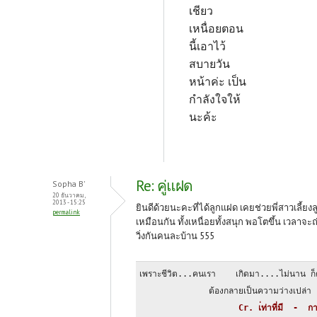
เชียว
เหนื่อยตอน
นี้เอาไว้
สบายวัน
หน้าค่ะ เป็น
กำลังใจให้
นะค้ะ
Re: คู่แฝด
Sopha B'
20 ธันวาคม,
2013 - 15:25
ยินดีด้วยนะคะที่ได้ลูกแฝด เคยช่วยพี่สาวเลี้ยง
permalink
เหมือนกัน ทั้งเหนื่อยทั้งสนุก พอโตขึ้น เวลาจะถ
วิ่งกันคนละบ้าน 555
เพราะชีวิต...คนเรา    เกิดมา....ไม่นาน ก็
              ต้องกลายเป็นความว่างเปล่า
                    Cr. เ่ท่าที่มี  -  กา