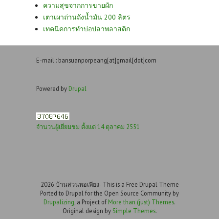
ความสุขจากการขายผัก
เตาเผาถ่านถังน้ำมัน 200 ลิตร
เทคนิคการทำบ่อปลาพลาสติก
E-mail : bansuanporpeang[at]gmail[dot]com
Powered by
Drupal
จำนวนผู้เยี่ยมชม ตั้งแต่ 14 ตุลาคม 2551
2026 บ้านสวนพอเพียง- This is a Free Drupal Theme
Ported to Drupal for the Open Source Community by
Drupalizing
, a Project of
More than (just) Themes
.
Original design by
Simple Themes
.