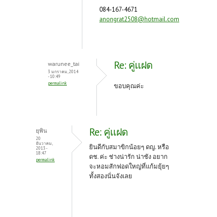
084-167-4671
anongrat2508@hotmail.com
Re: คู่แฝด
warunee_tai
3 มกราคม, 2014
- 10:49
permalink
ขอบคุณค่ะ
Re: คู่แฝด
ยุพิน
20
ธันวาคม,
ยินดีกับสมาขิกน้อยๆ ดญ. หรือ
2013 -
18:47
ดช. ค่ะ ช่างน่ารัก น่าชัง อยาก
permalink
จะหอมสักฟอดใหญ่ที่แก้มยุ้ยๆ
ทั้งสองนั่นจังเลย