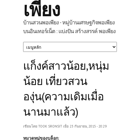
เพียง
บ้านสวนพอเพียง - หมู่บ้านเศรษฐกิจพอเพียง
บนอินเทอร์เน็ต : แบ่งปัน สร้างสรรค์ พอเพียง
แก็งค์สาวน้อย,หนุ่ม
น้อย เที่ยวสวน
องุ่น(ความเดิมเมื่อ
นานมาแล้ว)
เขียนโดย
TOOK SRONSIT
เมื่อ 23 กันยายน, 2015 - 20:29
หมวดหมู่ของบล็อก: