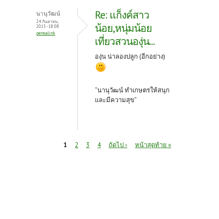
Re: แก็งค์สาว
นานุวัฒน์
24 กันยายน,
น้อย,หนุ่มน้อย
2015 - 18:08
permalink
เที่ยวสวนองุ่น...
องุ่น น่าลองปลูก (อีกอย่าง)
“นานุวัฒน์ ทำเกษตรให้สนุก
และมีความสุข”
หน้า
1
2
3
4
ถัดไป ›
หน้าสุดท้าย »