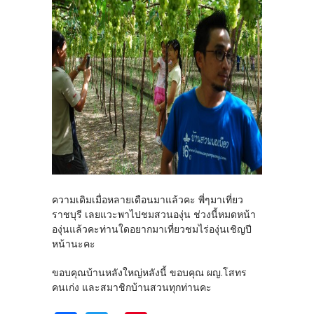
ความเดิมเมื่อหลายเดือนมาแล้วคะ พี่ๆมาเที่ยว
ราชบุรี เลยแวะพาไปชมสวนองุ่น ช่วงนี้หมดหน้า
องุ่นแล้วคะท่านใดอยากมาเที่ยวชมไร่องุ่นเชิญปี
หน้านะคะ
ขอบคุณบ้านหลังใหญ่หลังนี้ ขอบคุณ ผญ.โสทร
คนเก่ง และสมาชิกบ้านสวนทุกท่านคะ