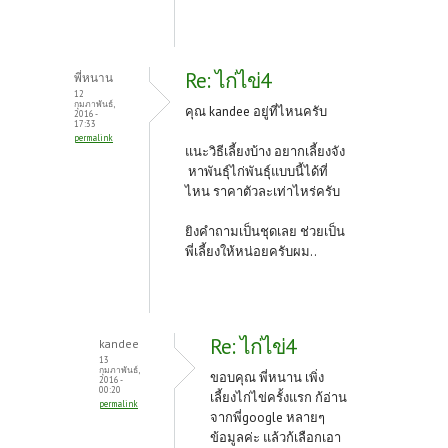
Re: ไก่ไข่4
พี่หนาน
12
กุมภาพันธ์,
คุณ kandee อยู่ที่ไหนครับ
2016 -
17:33
permalink
แนะวิธีเลี้ยงบ้าง อยากเลี้ยงจัง
หาพันธุ์ไก่พันธุ์แบบนี้ได้ที่
ไหน ราคาตัวละเท่าไหร่ครับ
ยิงคำถามเป็นชุดเลย ช่วยเป็น
พี่เลี้ยงให้หน่อยครับผม..
Re: ไก่ไข่4
kandee
13
กุมภาพันธ์,
ขอบคุณ พี่หนาน เพิ่ง
2016 -
00:20
เลี้ยงไก่ไข่ครั้งแรก ก้อ่าน
permalink
จากพี่google หลายๆ
ข้อมูลค่ะ แล้วก้เลือกเอา