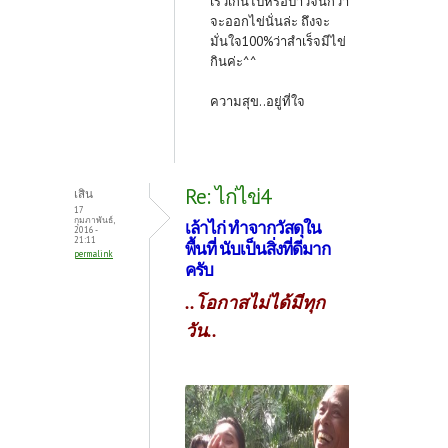
เร็วเกินไปหรือป่าวจนกว่า
จะออกไข่นั่นล่ะ ถึงจะ
มั่นใจ100%ว่าสำเร็จมีไข่
กินค่ะ^^
ความสุข..อยู่ที่ใจ
Re: ไก่ไข่4
เสิน
17
กุมภาพันธ์,
เล้าไก่ ทำจากวัสดุใน
2016 -
21:11
พื้นที่ นับเป็นสิ่งที่ดีมาก
permalink
ครับ
..โอกาสไม่ได้มีทุก
วัน..