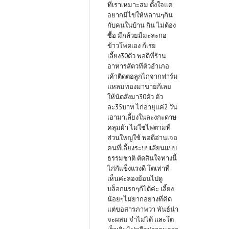
ที่เราเหมาะสม ตั้งใจแค่
อยากมีไข่ให้หลานๆกิน
กับคนในบ้าน กิน ไม่ต้อง
ซื้อ มีกล้วยมีมะละกอ
ข้าวโพดเอง ก้เรย
เลี้ยง30ตัว พอดีที่ร้าน
อาหารสัตวทีตัวอำเภอ
เค้าติดต่อลูกไก่จากฟาร์ม
แหลมทองมาขายก้เลย
ให้นัดสั่งมา30ตัว ตัว
ละ35บาท ไก่อายุแค่2 วัน
เอามาเลี้ยงในละงกะดาษ
คลุมผ้า ไม่ใช่ไฟตามที่
ส่วนใหญ่ใช้ พอดีอ่านเจอ
คนที่เลี้ยงระบบเลัยนแบบ
ธรรมชาติ ตัดสินใจทางนี้
ไก่กัแข็งแรงดี โตเท่าที่
เห็นค่ะลองย้อนไปดู
บล็อกแรกๆก้ได้ค่ะ เลี้ยง
น้อยๆไม่ยากอย่างที่คิด
แต่ขอสารภาพว่า พันธ์น่า
จะผสม จำไม่ได้ และโต