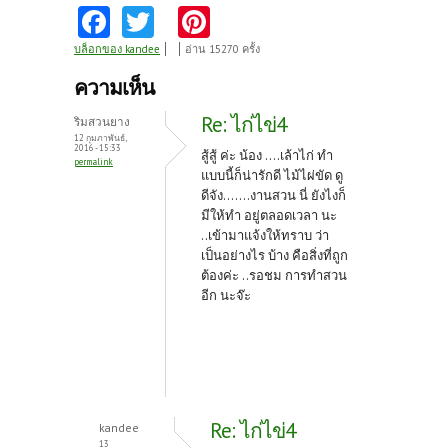
Fa
T
Pi
ce
w
nt
บล็อกของ kandee
อ่าน 15270 ครั้ง
b
itt
er
ความเห็น
o
er
es
Re: ไก่ไข่4
ริมสวนยาง
o
t
12 กุมภาพันธ์,
2016 - 15:33
สู้สู้ ค่ะ น้อง ....เล้าไก่ ทำ
permalink
k
แบบนี้ก็น่ารักดี ไม้ไผ่ขัด ดู
ดีจัง.......งานสวน นี่ ยังไงก็
มีให้ทำ อยู่ตลอดเวลา นะ
..เข้ามาแจ้งให้ทราบ ว่า
เป็นอย่างไร บ้าง คือสิ่งที่ถูก
ต้องค่ะ ..รอชม การทำสวน
อีก นะจ๊ะ
Re: ไก่ไข่4
kandee
13