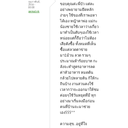
กุมภาพันธ์,
ขอบคุณค่ะพี่บัว แต่ละ
2016 -
00:08
อย่างพยายามยึดหลัก
permalink
ง่ายๆ ใช้ของที่เราพอหา
ได้เอง หญ้าคาพ่อ แม่กะ
น้องชายใช้เวลาว่างเกี่ยว
มาทำเป็นตับๆเองใช้เวลา
หน่อยแต่ก้้ถือว่าไม่ต้อง
เสียตังซื้อ ทั้งหมดที่เห็น
ซื้อแค่ลวดตาข่าย
มา1ม้วน ลวด รวมๆ
ประมาณห้าร้อยบาท กะ
ลังจะทำสูตรอาหารลด
ค่าหัวอาหาร หมดต้น
กล้วยไปหลายต้น ก้ให้กะ
ถินบ้าง งานสวนคงใช้
เวลากว่าจะออกมาให้ชม
ค่อยๆใช้วันหยุดที่มี ทุก
อย่างมาเริ่มลงมือก่อน
คนที่บ้านจะมาช่วย
เอง555^^
ความสุข..อยู่ที่ใจ