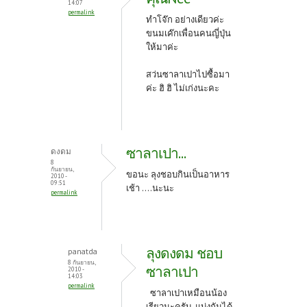
14:07
permalink
ทำโจ๊ก อย่างเดียวค่ะ
ขนมเค๊กเพื่อนคนญี่ปุ่น
ให้มาค่ะ
สว่นซาลาเปาไปซื้อมา
ค่ะ ฮิ ฮิ ไม่เก่งนะคะ
ซาลาเปา...
ดงดม
8
กันยายน,
ขอนะ ลุงชอบกินเป็นอาหาร
2010 -
09:51
เช้า ....นะนะ
permalink
ลุงดงดม ชอบ
panatda
8 กันยายน,
ซาลาเปา
2010 -
14:03
permalink
ซาลาเปาเหมือนน้อง
เรียวนะครับ แบ่งกันได้