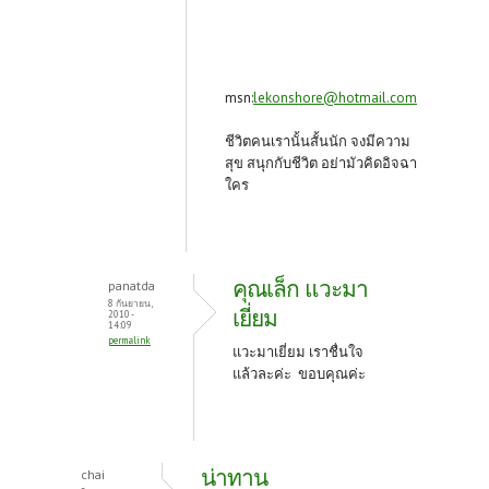
msn:
lekonshore@hotmail.com
ชีวิตคนเรานั้นสั้นนัก จงมีความ
สุข สนุกกับชีวิต อย่ามัวคิดอิจฉา
ใคร
คุณเล็ก แวะมา
panatda
8 กันยายน,
เยี่ยม
2010 -
14:09
permalink
แวะมาเยี่ยม เราชื่นใจ
แล้วละค่ะ ขอบคุณค่ะ
น่าทาน
chai