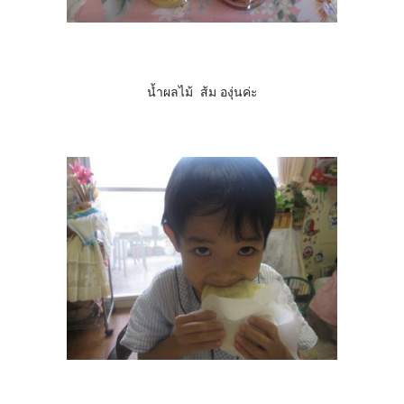
นํ้าผลไม้ ส้ม องุ่นค่ะ