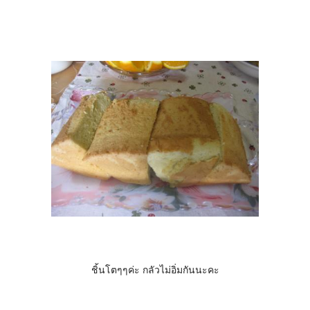
ชิ้นโตๆๆค่ะ กลัวไม่อิ่มกันนะคะ