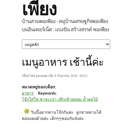
เพียง
บ้านสวนพอเพียง - หมู่บ้านเศรษฐกิจพอเพียง
บนอินเทอร์เน็ต : แบ่งปัน สร้างสรรค์ พอเพียง
เมนูอาหาร เช้านี้ค่ะ
เขียนโดย
panatda
เมื่อ 8 กันยายน, 2010 - 09:22
หมวดหมู่ของบล็อก:
อาหาร
Keywords:
โจ๊กใส่ใข่ ซาละเปา เค๊กกล้วยหอม นํ้าผลไม้
วันนี้อยากทานโจ๊กกันค่ะ ลูกชายทานได้
คล่องคอด้วยค่ะ เด็กๆๆชอบกันจังค่ะ