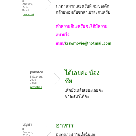
8
กันยายน,
น่าทานมากเลยครับพี่ ผมขอเค้ก
2010 -
09:28
กล้วยหอมกับซาลาเปาละกันครับ
permalink
ทำความดีนะครับ จะได้มีความ
สบายใจ
msn/
krawmovie@hotmail.com
ได้เลยค่ะ น้อง
panatda
8 กันยายน,
ชัย
2010 -
14:08
permalink
เค๊กยังเหลือเยอะเลยค่ะ
ซาละเปาได้ค่ะ
อาหาร
บุญพา
8
กันยายน,
มีแต่ของน่ากินทั้งนั้นเลย
2010 -