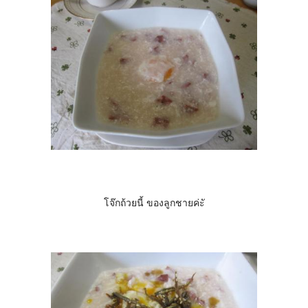
โจ๊กถ้วยนี้ ของลูกชายค่ะั