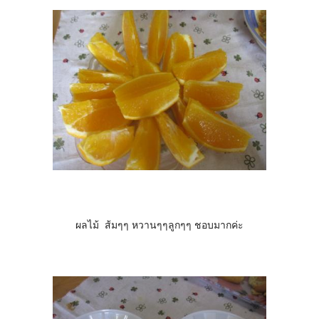
ผลไม้ ส้มๆๆ หวานๆๆลูกๆๆ ชอบมากค่ะ