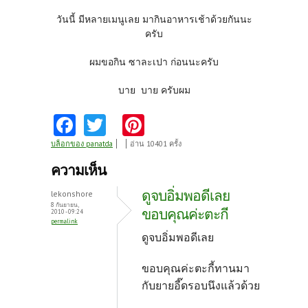
วันนี้ มีหลายเมนูเลย มากินอาหารเช้าด้วยกันนะ
ครับ
ผมขอกิน ซาละเปา ก่อนนะครับ
บาย บาย ครับผม
Fa
T
Pi
ce
w
nt
บล็อกของ panatda
อ่าน 10401 ครั้ง
b
itt
er
ความเห็น
o
er
es
ดูจบอิ่มพอดีเลย
lekonshore
o
t
8 กันยายน,
ขอบคุณค่ะตะกี
2010 - 09:24
permalink
k
ดูจบอิ่มพอดีเลย
ขอบคุณค่ะตะกี้ทานมา
กับยายอี๊ดรอบนึงแล้วด้วย