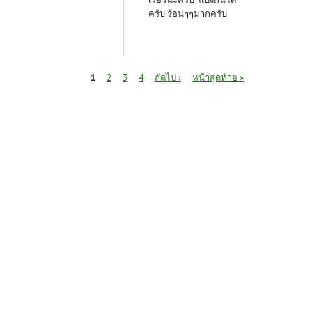
ครับ ร้อนๆๆมากครับ
หน้า
1
2
3
4
ถัดไป ›
หน้าสุดท้าย »