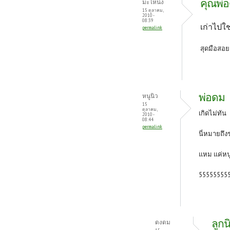
คุณพ่
มะโหน่ง
15 ตุลาคม,
2010 -
08:39
เก่าไปใช่ม
permalink
สุดมือสอย
พ่อดม
หนูนิว
15
ตุลาคม,
เกิดไม่ทัน
2010 -
08:44
permalink
นี่หมายถึงร
แหม แค่หนู
55555555
ลููกน
ดงดม