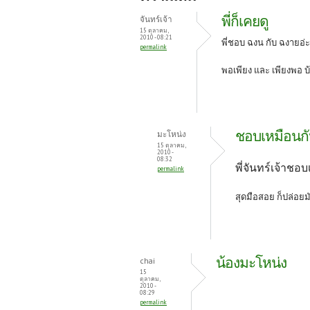
o
er
es
พี่ก็เคยดู
จันทร์เจ้า
o
t
15 ตุลาคม,
2010 - 08:21
พี่ชอบ ฉงน กับ ฉงายอ่ะ
permalink
k
พอเพียง และ เพียงพอ
บ
ชอบเหมือนก
มะโหน่ง
15 ตุลาคม,
2010 -
08:32
พี่จันทร์เจ้าชอ
permalink
สุดมือสอย ก็ปล่อย
น้องมะโหน่ง
chai
15
ตุลาคม,
2010 -
08:29
permalink