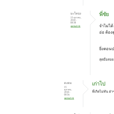
พี่ชัย
มะโหน่ง
15 ตุลาคม,
2010 -
08:38
จำไม่ได้
permalink
อ่อ ต้อง
ยิ่งตอน
สุดมือสอย
เก่าไป
ดงดม
15
ตุลาคม,
พี่เกิดไม่ทัน ฮ่
2010 -
08:36
permalink