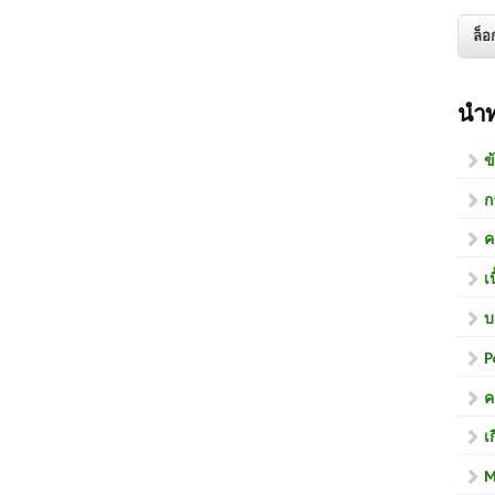
นำ
ข
ก
ค
เ
บ
P
ค
เ
M