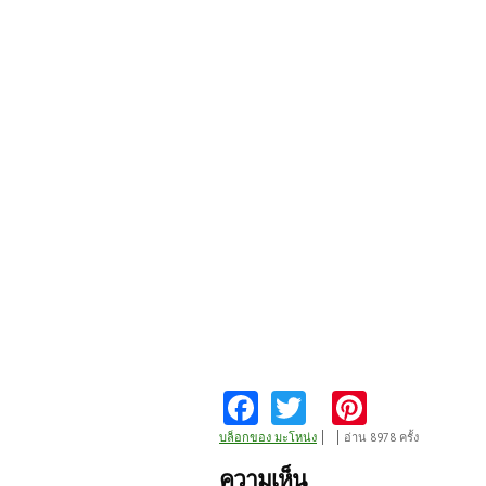
Fa
T
Pi
ce
w
nt
บล็อกของ มะโหน่ง
อ่าน 8978 ครั้ง
b
itt
er
ความเห็น