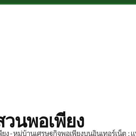
สวนพอเพียง
ยง - หมู่บ้านเศรษฐกิจพอเพียงบนอินเทอร์เน็ต : แ