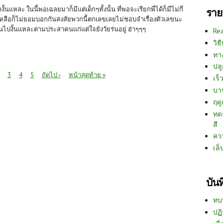
างั้นแหละ ในนี้พอเฉลยมาก็มีแต่เด็กๆทั้งนั้น ที่พอจะเรียกพี่ได้ก็มีไม่กี่
ราย
่เหลือก็ไม่ยอมบอกกันสงสัยพวกนี้ตกเลขเลยไม่ชอบจำเรื่องตัวเลขนะ
่นไปงั้นแหละตามประสาคนแก่แต่ใจยังวัยร่นอยู่ ฮ่าๆๆๆ
Re
วิธ
ทา
ปลู
3
4
5
ถัดไป ›
หน้าสุดท้าย »
เร็ว
บา
ฤด
ทด
สี
คว
เล็
บัน
ทบ
ปฏิ