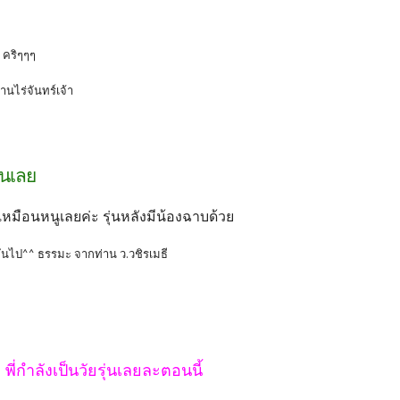
 คริๆๆๆ
้านไร่จันทร์เจ้า
ันเลย
บเหมือนหนูเลยค่ะ รุ่นหลังมีน้องฉาบด้วย
มันไป^^ ธรรมะ จากท่าน ว.วชิรเมธี
พี่กำลังเป็นวัยรุ่นเลยละตอนนี้