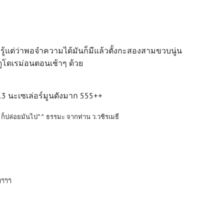
 รู้แต่ว่าพอจำความได้มันก็มีแล้วตั้งกะสองสามขวบนู่น
ดูโดเรม่อนตอนเช้าๆ ด้วย
ป.3 นะเซเล่อร์มูนดังมาก 555++
 ก็ปล่อยมันไป^^ ธรรมะ จากท่าน ว.วชิรเมธี
าๆๆๆๆ