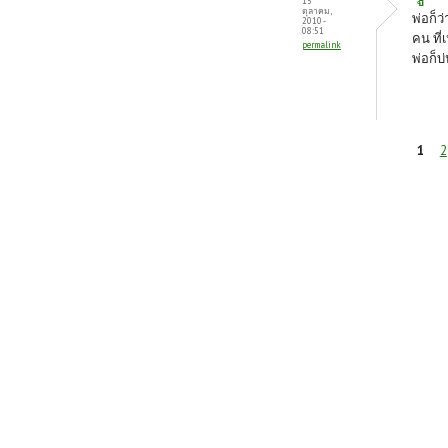
15
ตุลาคม,
พ่อก็ว่
2010 -
08:51
คน ที
permalink
พ่อก็บ
หน้า
1
2