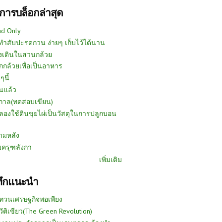
การบล็อกล่าสุด
ad Only
ีทำสับปะรดกวน ง่ายๆ เก็บไว้ได้นาน
งเดินในสวนกล้วย
กกล้วยเพื่อเป็นอาหาร
ๆนี้
นแล้ว
ูกาล(ทดสอบเขียน)
ลองใช้ดินขุยไผ่เป็นวัสดุในการปลูกบอน
ามหลัง
บครุฑลังกา
เพิ่มเติม
ทึกแนะนำ
ทวนเศรษฐกิจพอเพียง
วัติเขียว(The Green Revolution)