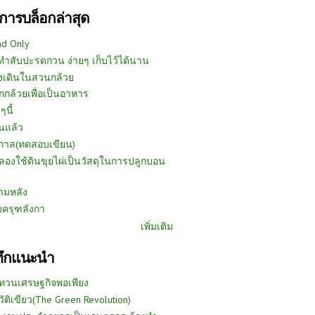
การบล็อกล่าสุด
ad Only
ีทำสับปะรดกวน ง่ายๆ เก็บไว้ได้นาน
งเดินในสวนกล้วย
กกล้วยเพื่อเป็นอาหาร
ๆนี้
นแล้ว
ูกาล(ทดสอบเขียน)
ลองใช้ดินขุยไผ่เป็นวัสดุในการปลูกบอน
ามหลัง
บครุฑลังกา
เพิ่มเติม
ทึกแนะนำ
ทวนเศรษฐกิจพอเพียง
วัติเขียว(The Green Revolution)