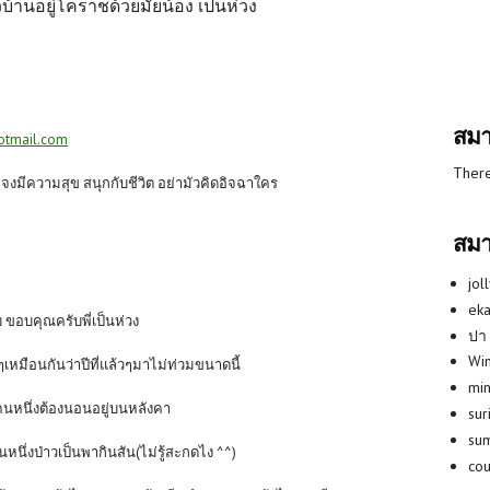
้านอยู่โคราชด้วยมั๊ยน้อง เป็นห่วง
สมา
otmail.com
There
ก จงมีความสุข สนุกกับชีวิต อย่ามัวคิดอิจฉาใคร
สมา
jol
eka
บ ขอบคุณครับพี่เป็นห่วง
ปา
Win
้งๆเหมือนกันว่าปีที่แล้วๆมาไม่ท่วมขนาดนี้
min
คนหนึ่งต้องนอนอยู่บนหลังคา
su
su
หนึ่งป่าวเป็นพากินสัน(ไม่รู้สะกดไง ^^)
co