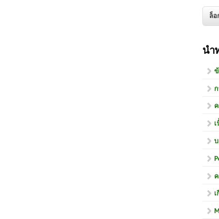
นำ
ข
ก
ค
เ
บ
P
ค
เ
M