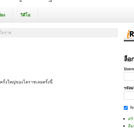
ียง
วิดีโอ
มโคราช
ล็อ
Usern
ครั้งใหญ่ของโคราชเลยครั้งนี้
รหัสผ
R
สร้
ลืม