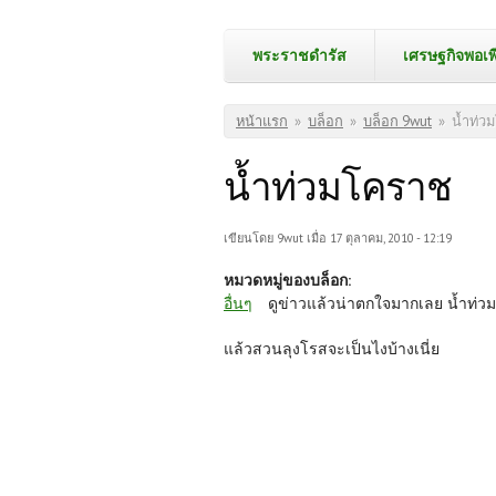
พระราชดำรัส
เศรษฐกิจพอเพ
คุณอยู่ที่นี่
หน้าแรก
»
บล็อก
»
บล็อก 9wut
»
น้ำท่ว
น้ำท่วมโคราช
เขียนโดย
9wut
เมื่อ 17 ตุลาคม, 2010 - 12:19
หมวดหมู่ของบล็อก:
อื่นๆ
ดูข่าวแล้วน่าตกใจมากเลย น้ำท่วม
แล้วสวนลุงโรสจะเป็นไงบ้างเนี่ย