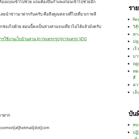
ท้องแบนเข้าไปช่วย แถมต้องปีนกำแพงก่อนเข้าไปช่วยอีก
ราย
 เลยนำข่าวมาฝากกันครับ คือถึงคูณหลวงที่ไปเที่ยวเกาหลี
Re
วิธ
กช่องไปด้วย ตอนนี้คงเป็นห่วงสวนจนเที่ยวไม่ได้แล้วมั่งครับ
ทา
ารใช้งานเว็บบ้านสวน
|
การแทรกรูป
|
การแทรก VDO
ปลู
เร็ว
บา
ฤด
ทด
สี
คว
เล็
บัน
วมาฝาก
ทบ
_oomsin[at]hotmail[dot]com
ปฏิ