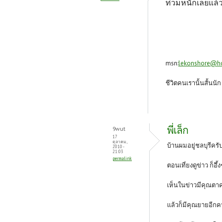
ท่วมหนักเลยแล้วบ
msn:
lekonshore@h
ชีวิตคนเรานั้นสั้นนั
พี่เล็ก
9wut
17
ตุลาคม,
บ้านผมอยู่ชลบุรีครั
2010 -
21:03
permalink
ตอนเที่ยงดูข่าว ก็อึ
เห็นในข่าวมีคุณตา
แล้วก็มีคุณยายอีกคน