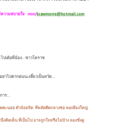
้มีความสบายใจ msn/
krawmovie@hotmail.com
.ไปเด้อพี่น้อง...ชาวโคราช
.อย่าไปตากฝนนะเดี๋ยวเป็นหวัด...
ิการ...
มดตะนอย ตัวจ้อยจิด ทีพลัดติดกลางช่อ พอเพียงใหญ่
นึ่งคิดเห็น ที่เป็นไป อาจถูกใจหรือไม่บ้าง ลองชั่งดู