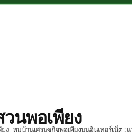
สวนพอเพียง
ยง - หมู่บ้านเศรษฐกิจพอเพียงบนอินเทอร์เน็ต : แ