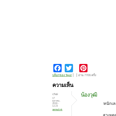
Fa
T
Pi
ce
w
nt
บล็อกของ 9wut
อ่าน 7708 ครั้ง
b
itt
er
ความเห็น
o
er
es
น้องวุฒิ
chai
o
t
17
ตุลาคม,
หนักเล
2010 -
k
12:23
permalink
สาเหตู