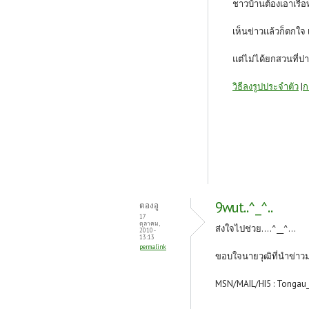
ชาวบ้านต้องเอาเรือ
เห็นข่าวแล้วก็ตกใจ
แต่ไม่ได้ยกสวนที่ปา
วิธีลงรูปประจำตัว
|
ก
9wut..^_^..
ตองอู
17
ตุลาคม,
ส่งใจไปช่วย....^__^...
2010 -
13:13
permalink
ขอบใจนายวุฒิที่นำข่า
MSN/MAIL/HI5 : Tongau