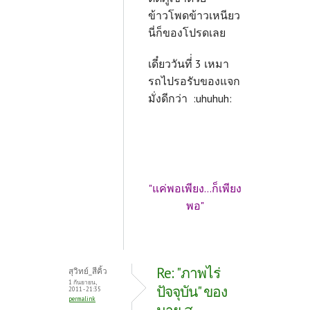
ข้าวโพดข้าวเหนียว
นี่ก็ของโปรดเลย
เดี๋ยววันที่่ 3 เหมา
รถไปรอรับของแจก
มั่งดีกว่า :uhuhuh:
"แค่พอเพียง...ก็เพียง
พอ"
Re: "ภาพไร่
สุวิทย์_สีคิ้ว
1 กันยายน,
ปัจจุบัน" ของ
2011 - 21:35
permalink