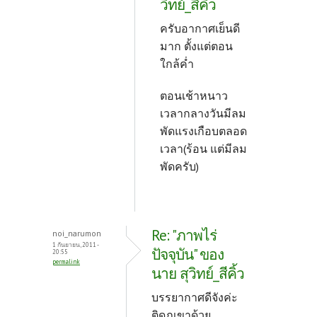
วิทย์_สีคิ้ว
ครับอากาศเย็นดี
มาก ตั้งแต่ตอน
ใกล้ค่ำ
ตอนเช้าหนาว
เวลากลางวันมีลม
พัดแรงเกือบตลอด
เวลา(ร้อน แต่มีลม
พัดครับ)
Re: "ภาพไร่
noi_narumon
1 กันยายน, 2011 -
ปัจจุบัน" ของ
20:55
permalink
นาย สุวิทย์_สีคิ้ว
บรรยากาศดีจังค่ะ
ติดภูเขาด้วย