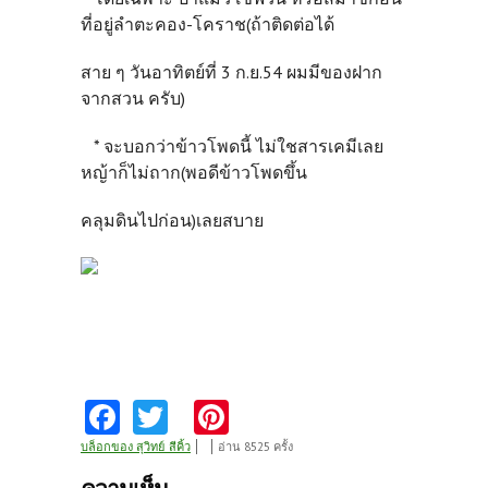
ที่อยู่ลำตะคอง-โคราช(ถ้าติดต่อได้
สาย ๆ วันอาทิตย์ที่ 3 ก.ย.54 ผมมีของฝาก
จากสวน ครับ)
* จะบอกว่าข้าวโพดนี้ ไม่ใชสารเคมีเลย
หญ้าก็ไม่ถาก(พอดีข้าวโพดขึ้น
คลุมดินไปก่อน)เลยสบาย
Fa
T
Pi
ce
w
nt
บล็อกของ สุวิทย์_สีคิ้ว
อ่าน 8525 ครั้ง
b
itt
er