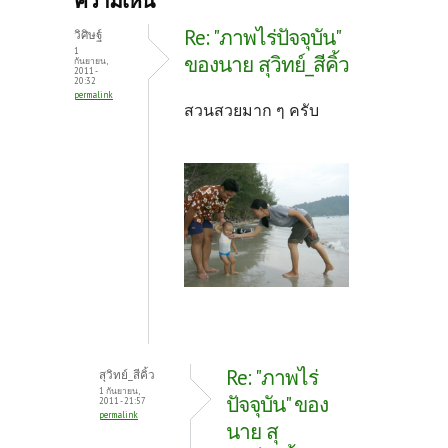
ความเห็น
o
er
es
Re: "ภาพไร่ปัจจุบัน"
วิศิษฐ์
o
t
1
ของนาย สุวิทย์_สีคิ้ว
กันยายน,
2011 -
k
20:32
permalink
สวนสวยมาก ๆ ครับ
Re: "ภาพไร่
สุวิทย์_สีคิ้ว
1 กันยายน,
ปัจจุบัน" ของ
2011 - 21:57
permalink
นาย สุ