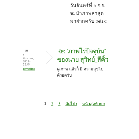
วันจันทร์ที่ 5 ก.ย.
จะนำภาพล่าสุด
มาฝากครับ
:relax:
Re: "ภาพไร่ปัจจุบัน"
Tui
1
ของนาย สุวิทย์_สีคิ้ว
กันยายน,
2011 -
22:49
ดู ภาพ แล้วก็ มี ความสุขไป
permalink
ด้วยครับ
หน้า
1
2
3
ถัดไป ›
หน้าสุดท้าย »