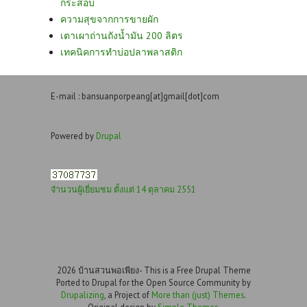
กระสอบ
ความสุขจากการขายผัก
เตาเผาถ่านถังน้ำมัน 200 ลิตร
เทคนิคการทำบ่อปลาพลาสติก
E-mail : bansuanporpeang[at]gmail[dot]com
Powered by
Drupal
จำนวนผู้เยี่ยมชม ตั้งแต่ 14 ตุลาคม 2551
2026 บ้านสวนพอเพียง- This is a Free Drupal Theme
Ported to Drupal for the Open Source Community by
Drupalizing
, a Project of
More than (just) Themes
.