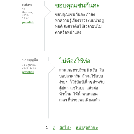
ขอบคุณเช่นกันคะ
nataya
10
มิถุนายน,
ขอบคุณเช่นกันคะ กำลัง
2010 -
13:27
หาความรู้เรื่องวาวระบบนำอยู่
permalink
พอดี สงสารต้นไม้เวลาฝนไม่
ตกหรือหน้าแล้ง
ไม่ต้องใช้ท่อ
นายบุญลือ
11 มิถุนายน,
2010 - 17:35
สวนเกษตรบุรีรมย์ ครับ ใน
permalink
บ่อปลาคาร์พ ถ้าจะใช้แบบ
ง่ายๆ ก็ใช้ปัมป์เล็กๆ สำหรับ
ตู้ปลา แช่ในบ่อ แล้วต่อ
หัวน้ำพุ ให้น้ำพ่นตลอด
เวลา ก็น่าจะพอเพียงแล้ว
หน้า
1
2
ถัดไป ›
หน้าสุดท้าย »