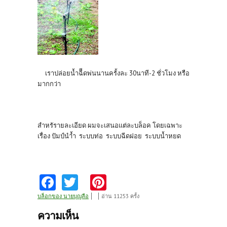
เราปล่อยน้ำฉีีดพ่นนานครั้งละ 30นาที-2 ชั่วโมง หรือ
มากกว่า
สำหรัรายละเอียด ผมจะเสนอแต่ละบล็อค โดยเฉพาะ
เรื่อง ปัมป์นำ้ำ ระบบท่อ ระบบฉีดฝอย ระบบน้ำหยด
Fa
T
Pi
ce
w
nt
บล็อกของ นายบุญลือ
อ่าน 11253 ครั้ง
b
itt
er
ความเห็น