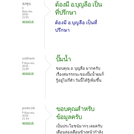
o
er
es
ต้องมี อ.บุญลือ เป็น
ลุงพูน
o
t
9
ที่ปรึกษา
มิถุนายน,
2010 -
k
21:05
ต้องมี อ.บุญลือ เป็นที่
permalink
ปรึกษา
ปั๊มน้ำ
sothorn
9 มิถุนายน,
2010 -
ขอบคุณ อ. บุญลือ มากครับ
21:09
permalink
เรื่อง
สมรรถนะของ
ปั๊มน้ำผมก็
รู้อยู่ไม่กี่ตัว วันนี้ได้รู้เพิ่มขึ้น
ขอบคุณสำหรับ
pomcob
9 มิถุนายน,
ข้อมูลครับ
2010 -
21:34
permalink
เป็นประโยชน์มากๆ เลยครับ
เดือนสองเดือนข้างหน้ากำลัง