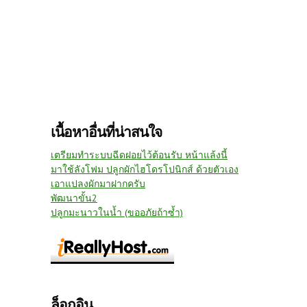
เนื้อหาอื่นที่น่าสนใจ
เตรียมทำระบบฉีดฝอยไว้ต้อนรับ หน้าแล้งนี้
มาใช้ลังโฟม ปลูกผักไฮโดรโปนิกส์ ด้วยตัวเอง
เอาแปลงผักมาฝากครับ
พัฒนาขั้น2
ปลูกมะนาวในน้ำ (ขออภัยถ้าซ้ำ)
ล็อกอิน