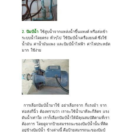
2. ปัมป์น้ำ
ใช้สูบน้ำจากแหล่งน้ำขึ้นแทงค์ หรือส่งเข้า
ระบบน้ำโดยตรง ทั่วๆไป ใช้ปัมป์น้ำเครื่องยนต์ ซึ่งใช้
น้ำมัน ค่าน้ำมันแพง และปัมป์น้ำไฟฟ้า ค่าไฟประหยัด
มาก ใช้ง่าย
การเลือกปัมป์น้ำมาใช้ อย่าเลือกจาก กี่แรงม้า จาก
ท่อส่งกี่นิ้ว ต้องทราบว่า เราจะใช้น้ำนาทีละกี่ลิตร แรง
ดันน้ำเท่าใด เราก็เลือกปัมป์น้ำให้มีคุณสมบัติตามที่เรา
ต้องการ โดยดูจากป้ายสมรรถนะของปัมป์น้ำนั้น ที่ติด
อยู่ข้างปัมป์น้ำ ข้างล่างนี้ คือป้ายสมรรถนะของปัมป์