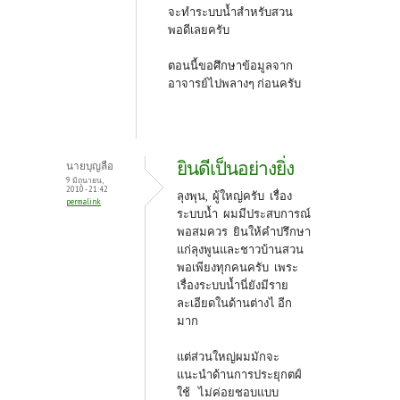
จะทำระบบน้ำสำหรับสวน
พอดีเลยครับ
ตอนนี้ขอศึกษาข้อมูลจาก
อาจารย์ไปพลางๆ ก่อนครับ
ยินดีเป็นอย่างยิ่ง
นายบุญลือ
9 มิถุนายน,
2010 - 21:42
ลุงพุน, ผู้ใหญ่ครับ เรื่อง
permalink
ระบบน้ำ ผมมีประสบการณ์
พอสมควร ยินให้คำปรึกษา
แก่ลุงพูนและชาวบ้านสวน
พอเพียงทุกคนครับ เพระ
เรื่องระบบน้ำนี่ยังมีราย
ละเอียดในด้านต่างไ อีก
มาก
แต่ส่วนใหญ่ผมมักจะ
แนะนำด้านการประยุกตฝ์
ใช้ ไม่ค่อยชอบแบบ