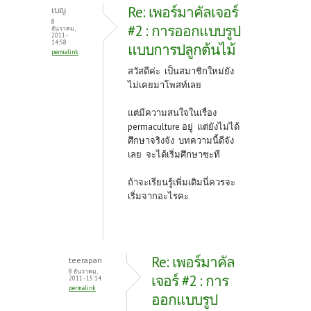
o
er
es
Re: เพอร์มาคัลเจอร์
เบญ
o
t
8
#2 : การออกแบบรูป
ธันวาคม,
2011 -
k
14:58
แบบการปลูกต้นไม้
permalink
สวัสดีค่ะ เป็นสมาชิกใหม่ยัง
ไม่เคยมาโพสท์เลย
แต่มีความสนใจในเรื่อง
permaculture อยู่ แต่ยังไม่ได้
ศึกษาจริงจัง บทความนี้ดีจัง
เลย จะได้เริ่มศึกษาซะที
ถ้าจะเรียนรู้เพิ่มเติมนี่ควรจะ
เริ่มจากอะไรคะ
Re: เพอร์มาคัล
teerapan
8 ธันวาคม,
เจอร์ #2 : การ
2011 - 15:14
permalink
ออกแบบรูป