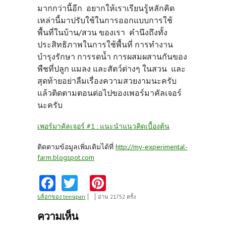
มากกว่านี้อีก อยากให้เราเรียนรู้หลักคิด
เหล่านี้มาปรับใช้ในการออกแบบการใช้
พื้นที่ในบ้าน/สวน ของเรา คำนึงถึงทั้ง
ประสิทธิภาพในการใช้พื้นที่ การทำงาน
บำรุงรักษา การรดน้ำ การผสมผสานกันของ
พืชที่ปลูก แมลง และสัตว์ต่างๆ ในสวน และ
สุดท้ายอย่าลืมเรื่องความสวยงามนะครับ
แล้วติดตามตอนต่อไปของเพอร์มาคัลเจอร์
นะครับ
เพอร์มาคัลเจอร์ #1 : แนะนำแนวคิดเบื้องต้น
ติดตามข้อมูลเพิ่มเติมได้ที่
http://my-experimental-
farm.blogspot.com
Fa
T
Pi
ce
w
nt
บล็อกของ teerapan
อ่าน 21752 ครั้ง
b
itt
er
ความเห็น