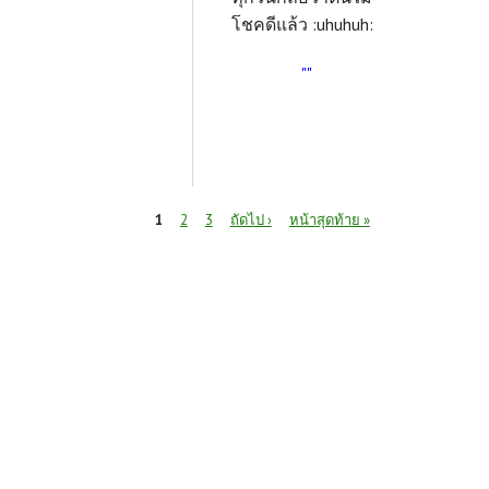
โชคดีแล้ว :uhuhuh:
""
หน้า
1
2
3
ถัดไป ›
หน้าสุดท้าย »