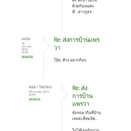
ค่ะ ตักข้าวมีกิน
ด้วยกันเลยค่ะ
พี่...สาวภูธร
Re: ส่งการบ้านแพร
สมจิต
18
วา
มกราคม,
2013 -
15:58
permalink
โอ้ย..หิวๆ อยากกินๆ
Re: ส่ง
พนิดา วิลัยรัตน์
18 มกราคม, 2013 -
การบ้าน
16:04
permalink
แพรวา
ขับรถมากินที่บ้าน
เลยค่ะพี่สมจิต...
ไม่ได้เจอกันนาน