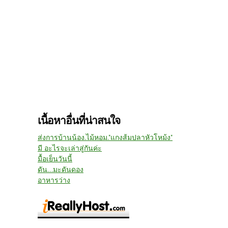
เนื้อหาอื่นที่น่าสนใจ
ส่งการบ้านน้อง.ไม้หอม."แกงส้มปลาหัวโหม้ง"
มี อะไรจะเล่าสู่กันค่ะ
มื้อเย็นวันนี้
ดัน...มะดันดอง
อาหารว่าง