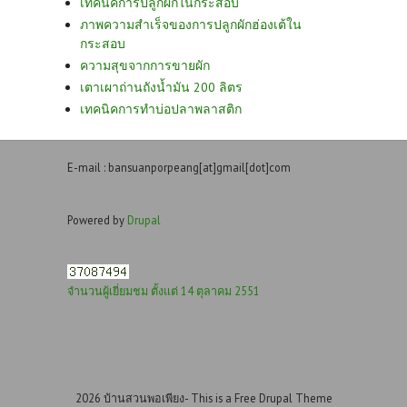
เทคนิคการปลูกผักในกระสอบ
ภาพความสำเร็จของการปลูกผักฮ่องเต้ใน
กระสอบ
ความสุขจากการขายผัก
เตาเผาถ่านถังน้ำมัน 200 ลิตร
เทคนิคการทำบ่อปลาพลาสติก
E-mail : bansuanporpeang[at]gmail[dot]com
Powered by
Drupal
จำนวนผู้เยี่ยมชม ตั้งแต่ 14 ตุลาคม 2551
2026 บ้านสวนพอเพียง- This is a Free Drupal Theme