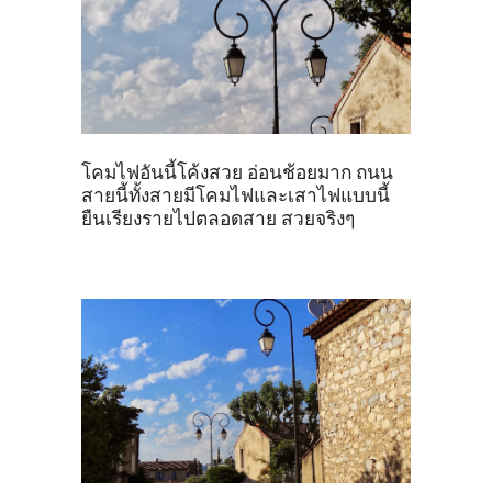
โคมไฟอันนี้โค้งสวย อ่อนช้อยมาก ถนน
สายนี้ทั้งสายมีโคมไฟและเสาไฟแบบนี้
ยืนเรียงรายไปตลอดสาย สวยจริงๆ