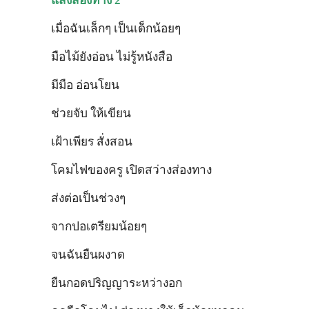
แสงส่องทาง
2
เมื่อฉันเล็กๆ เป็นเด็กน้อยๆ
มือไม้ยังอ่อน ไม่รู้หนังสือ
มีมือ อ่อนโยน
ช่วยจับ ให้เขียน
เฝ้าเพียร สั่งสอน
โคมไฟของครู เปิดสว่างส่องทาง
ส่งต่อเป็นช่วงๆ
จากปอเตรียมน้อยๆ
จนฉันยืนผงาด
ยืนกอดปริญญาระหว่างอก