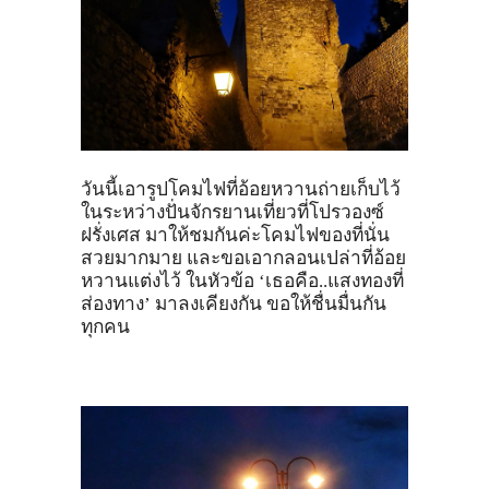
วันนี้เอารูปโคมไฟที่อ้อยหวานถ่ายเก็บไว้
ในระหว่างปั่นจักรยานเที่ยวที่โปรวองซ์
ฝรั่งเศส มาให้ชมกันค่ะโคมไฟของที่นั่น
สวยมากมาย และขอเอากลอนเปล่าที่อ้อย
หวานแต่งไว้ ในหัวข้อ
‘
เธอคือ..แสงทองที่
ส่องทาง
’
มาลงเคียงกัน ขอให้ชื่นมื่นกัน
ทุกคน