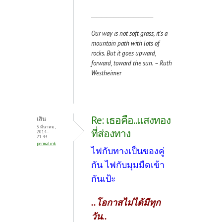
_________________________
Our way is not soft grass, it’s a
mountain path with lots of
rocks. But it goes upward,
forward, toward the sun. – Ruth
Westheimer
Re: เธอคือ..แสงทอง
เสิน
3 มีนาคม,
ที่ส่องทาง
2014 -
21:43
permalink
ไฟกับทางเป็นของคู่
กัน ไฟกับมุมมืดเข้า
กันเป้ะ
..โอกาสไม่ได้มีทุก
วัน..