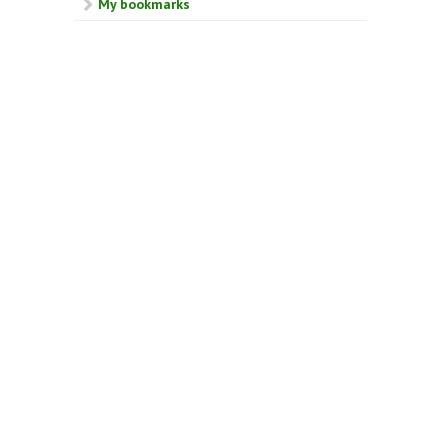
My bookmarks