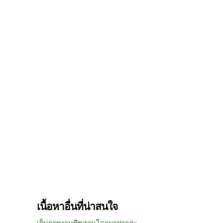
เนื้อหาอื่นที่น่าสนใจ