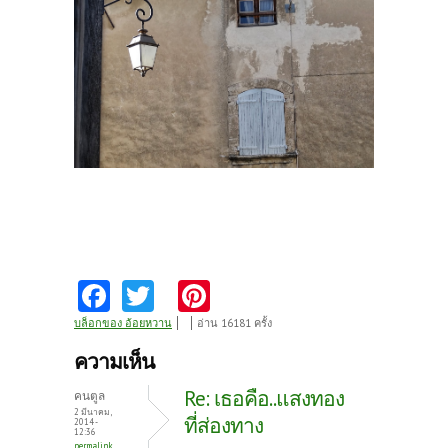
Fa
T
Pi
ce
w
nt
บล็อกของ อ้อยหวาน
อ่าน 16181 ครั้ง
b
itt
er
ความเห็น
o
er
es
Re: เธอคือ..แสงทอง
คนตูล
o
t
2 มีนาคม,
ที่ส่องทาง
2014 -
12:36
permalink