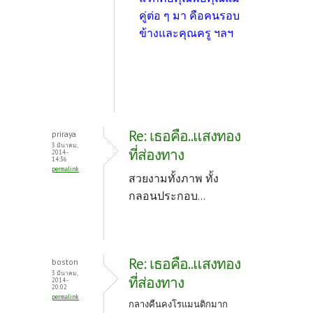
คู่ต่อ ๆ มา คือคนรอบ
ข้างและคุณครู ฯลฯ
Re: เธอคือ..แสงทอง
priraya
3 มีนาคม,
ที่ส่องทาง
2014 -
14:36
permalink
สวยงามทั้งภาพ ทั้ง
กลอนประกอบ...
Re: เธอคือ..แสงทอง
boston
3 มีนาคม,
ที่ส่องทาง
2014 -
20:02
permalink
กลางคืนคงโรแมนติกมาก