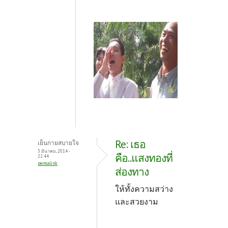
Re: เธอ
เย็นกายสบายใจ
3 มีนาคม, 2014 -
คือ..แสงทองที่
22:44
permalink
ส่องทาง
ให้ทั้งความสว่าง
และสวยงาม