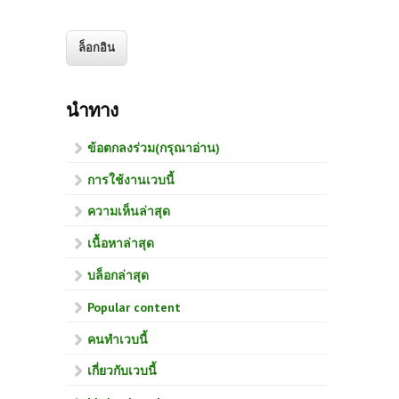
นำทาง
ข้อตกลงร่วม(กรุณาอ่าน)
การใช้งานเวบนี้
ความเห็นล่าสุด
เนื้อหาล่าสุด
บล็อกล่าสุด
Popular content
คนทำเวบนี้
เกี่ยวกับเวบนี้