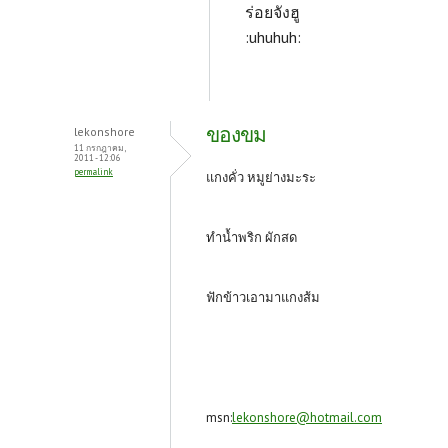
ร่อยจังฮู
:uhuhuh:
ของขม
lekonshore
11 กรกฎาคม,
2011 - 12:06
permalink
แกงคั่ว หมูย่างมะระ
ทำน้ำพริก ผักสด
ฟักข้าวเอามาแกงส้ม
msn:
lekonshore@hotmail.com