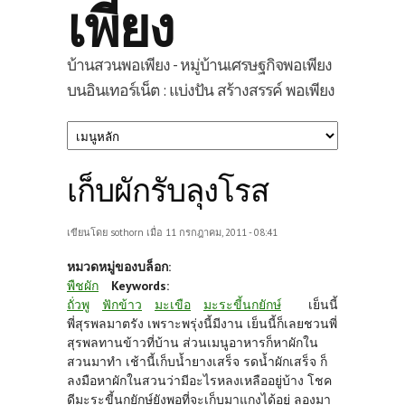
เพียง
บ้านสวนพอเพียง - หมู่บ้านเศรษฐกิจพอเพียง
บนอินเทอร์เน็ต : แบ่งปัน สร้างสรรค์ พอเพียง
เก็บผักรับลุงโรส
เขียนโดย
sothorn
เมื่อ 11 กรกฎาคม, 2011 - 08:41
หมวดหมู่ของบล็อก:
พืชผัก
Keywords:
ถั่วพู
ฟักข้าว
มะเขือ
มะระขี้นกยักษ์
เย็นนี้
พี่สุรพลมาตรัง เพราะพรุ่งนี้มีงาน เย็นนี้ก็เลยชวนพี่
สุรพลทานข้าวที่บ้าน ส่วนเมนูอาหารก็หาผักใน
สวนมาทำ เช้านี้เก็บน้ำยางเสร็จ รดน้ำผักเสร็จ ก็
ลงมือหาผักในสวนว่ามีอะไรหลงเหลืออยู่บ้าง โชค
ดีมะระขี้นกยักษ์ยังพอที่จะเก็บมาแกงได้อยู่ ลองมา