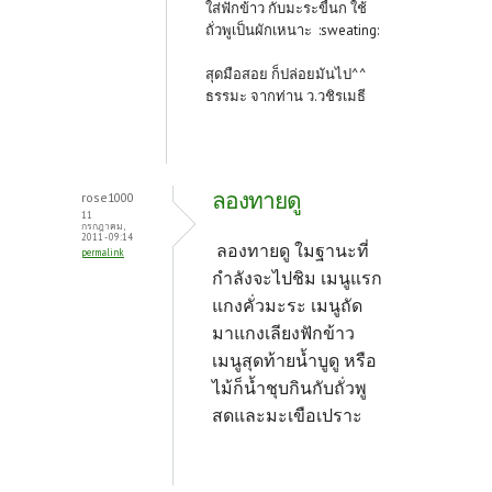
ใส่ฟักข้าว กับมะระขี้นก ใช้
ถั่วพูเป็นผักเหนาะ :sweating:
สุดมือสอย ก็ปล่อยมันไป^^
ธรรมะ จากท่าน ว.วชิรเมธี
ลองทายดู
rose1000
11
กรกฎาคม,
2011 - 09:14
ลองทายดู ใมฐานะที่
permalink
กำลังจะไปชิม เมนูแรก
แกงคั่วมะระ เมนูถัด
มาแกงเลียงฟักข้าว
เมนูสุดท้ายน้ำบูดู หรือ
ไม้ก็น้ำชุบกินกับถั่วพู
สดและมะเขือเปราะ