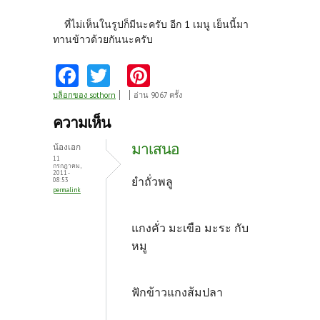
ที่ไม่เห็นในรูปก็มีนะครับ อีก 1 เมนู เย็นนี้มา
ทานข้าวด้วยกันนะครับ
Fa
T
Pi
ce
w
nt
บล็อกของ sothorn
อ่าน 9067 ครั้ง
b
itt
er
ความเห็น
o
er
es
มาเสนอ
น้องเอก
o
t
11
กรกฎาคม,
2011 -
k
ยำถั่วพลู
08:53
permalink
แกงคั่ว มะเขือ มะระ กับ
หมู
ฟักข้าวแกงส้มปลา