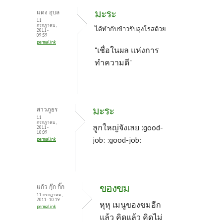
มะระ
แดง อุบล
11
กรกฎาคม,
ได้ทำกับข้าวรับลุงโรสด้วย
2011 -
09:39
permalink
"เชื่อในผล แห่งการ
ทำความดี"
มะระ
สาวภูธร
11
กรกฎาคม,
ลูกใหญ่จังเลย :good-
2011 -
10:09
job: :good-job:
permalink
ของขม
แก้ว กุ๊ก กิ๊ก
11 กรกฎาคม,
2011 - 10:19
หุหุ เมนูของขมอีก
permalink
แล้ว คิดแล้ว คิดไม่