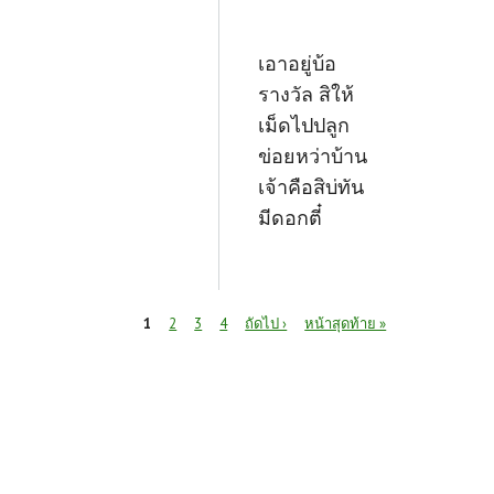
เอาอยู่บ้อ
รางวัล สิให้
เม็ดไปปลูก
ข่อยหว่าบ้าน
เจ้าคือสิบ่ทัน
มีดอกตี๋
หน้า
1
2
3
4
ถัดไป ›
หน้าสุดท้าย »