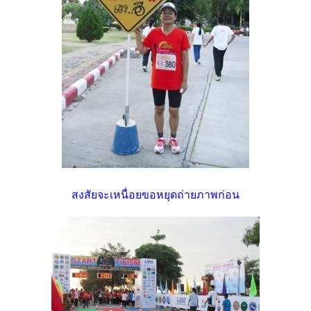
สงสัยจะเหนื่อยขอหยุดถ่ายภาพก่อน