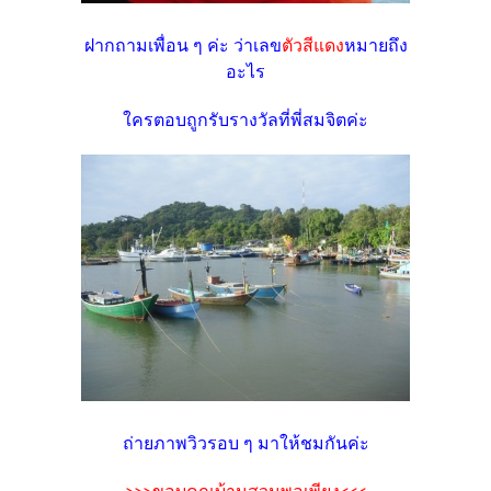
ฝากถามเพื่อน ๆ ค่ะ
ว่าเลข
ตัวสีแดง
หมายถึง
อะไร
ใครตอบถูกรับรางวัลที่พี่สมจิตค่ะ
ถ่ายภาพวิวรอบ ๆ มาให้ชมกันค่ะ