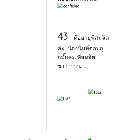
43
คืออายุพี่สมจิต
ค่ะ...น้องนันท์ตอบถู
กมั๊ยคะ..พี่สมจิต
ขาาาาาา....