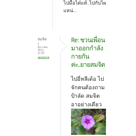
ไปมื้อได๋แท้..ไปกับไผ
แหน่...
Re: ชวนเพื่อน
สมจิต
5
มาออกกำลัง
ธันวาคม,
2011 -
21:59
กายกัน
permalink
ค่ะ..ยายสมจิต
ไปอี่หลีเด้อ ไป
จักคนต้องถาม
ป้าลัด สมจิต
อาอย่างเดียว