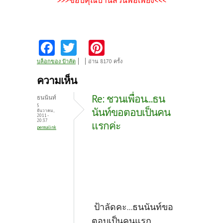
>>>ขอบคุณบ้านสวนพอเพียง<<<
Fa
T
Pi
ce
w
nt
บล็อกของ ป้าลัด
อ่าน 8170 ครั้ง
b
itt
er
ความเห็น
o
er
es
Re: ชวนเพื่อน...ธน
ธนนันท์
o
t
5
นันท์ขอตอบเป็นคน
ธันวาคม,
2011 -
k
20:37
แรกค่ะ
permalink
ป้าลัดคะ...ธนนันท์ขอ
ตอบเป็นคนแรก...