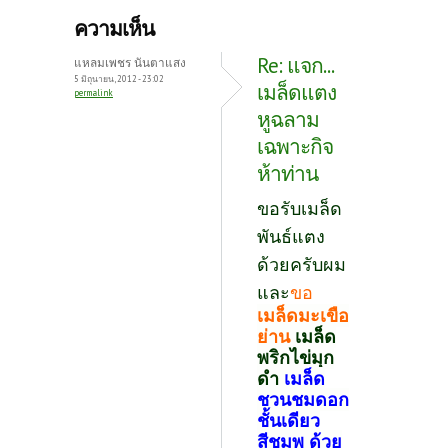
b
itt
er
ความเห็น
o
er
es
Re: แจก...
แหลมเพชร นันตาแสง
o
t
5 มิถุนายน, 2012 - 23:02
เมล็ดแตง
permalink
k
หูฉลาม
เฉพาะกิจ
ห้าท่าน
ขอรับเมล็ด
พันธ์แตง
ด้วยครับผม
และ
ขอ
เมล็ดมะเขือ
ย่าน
เมล็ด
พริกไข่มุก
ดำ
เมล็ด
ชวนชมดอก
ชั้นเดียว
สีชมพู ด้วย