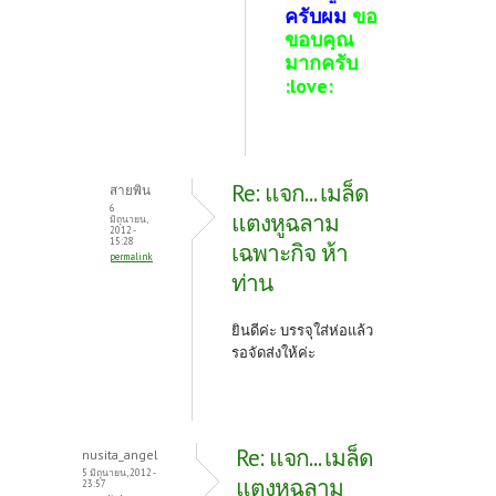
ครับผม
ขอ
ขอบคุณ
มากครับ
:love:
Re: แจก... เมล็ด
สายพิน
6
แตงหูฉลาม
มิถุนายน,
2012 -
15:28
เฉพาะกิจ ห้า
permalink
ท่าน
ยินดีค่ะ บรรจุใส่ห่อแล้ว
รอจัดส่งให้ค่ะ
Re: แจก... เมล็ด
nusita_angel
5 มิถุนายน, 2012 -
แตงหูฉลาม
23:57