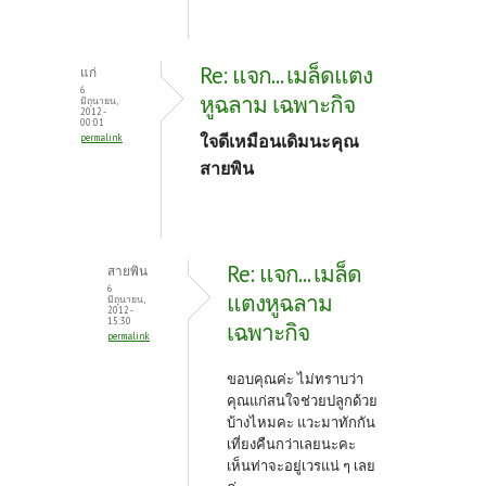
Re: แจก... เมล็ดแตง
แก่
6
หูฉลาม เฉพาะกิจ
มิถุนายน,
2012 -
00:01
ใจดีเหมือนเดิมนะคุณ
permalink
สายพิน
Re: แจก... เมล็ด
สายพิน
6
แตงหูฉลาม
มิถุนายน,
2012 -
15:30
เฉพาะกิจ
permalink
ขอบคุณค่ะ ไม่ทราบว่า
คุณแก่สนใจช่วยปลูกด้วย
บ้างไหมคะ แวะมาทักกัน
เที่ยงคืนกว่าเลยนะคะ
เห็นท่าจะอยู่เวรแน่ ๆ เลย