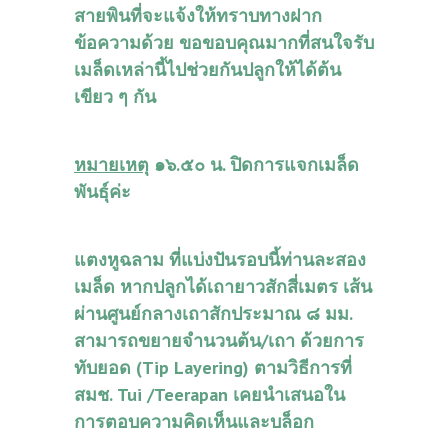
สายพินที่จะแจ้งให้ทราบทางฝาก
ข้อความด้วย ขอขอบคุณมากที่สนใจรับ
เมล็ดเหล่านี้ไปช่วยกันปลูกให้ได้ต้น
เขียว ๆ กัน
หมายเหตุ
๑๖.๕๐ น. ปิดการแจกเมล็ด
พันธุ์ค่ะ
แตงหูฉลาม ที่แบ่งปันรอบนี้ท่านละสอง
เมล็ด หากปลูกได้เถายาวสักสี่เมตร เส้น
ผ่านศูนย์กลางเถาสักประมาณ ๘ มม.
สามารถขยายจำนวนต้น/เถา ด้วยการ
ทับยอด (Tip Layering) ตามวิธีการที่
สมช. Tui /Teerapan เคยนำเสนอใน
การตอบความคิดเห็นและบล็อก