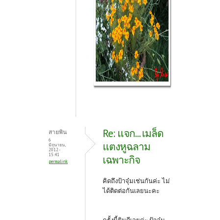
Re: แจก... เมล็ด
สายพิน
6
แตงหูฉลาม
มิถุนายน,
2012 -
15:41
เฉพาะกิจ
permalink
คิดถึงป้าจุ๋มเช่นกันค่ะ ไม่
ได้ติดต่อกันเลยนะคะ