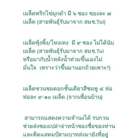
เมล็ดพริกไข่มุกดำ มี ๖ ซอง ซองละ ๗
เมล็ด (สายพันธุ์รับมาจาก สมช.Tui)
เมล็ดพุ้งพิ้ง/โทงเทง มี ๙ ซอง ไม่ได้นับ
เมล็ด (สายพันธุ์รับมาจาก สมช.Tui
หรือมากับน้ำหลังน้ำท่วมขึ้นเองไม่
มั่นใจ เพราะว่าขึ้นมานอกถ้วยเพาะ?)
เมล็ดชวนชมดอกชั้นเดียวสีชมพู ๔ ห่อ
ห่อละ ๙-๑๐ เมล็ด (จากเพื่อนบ้าน)
สามารถแสดงความจำนงได้ รบกวน
ช่วยส่งซองเปล่าจ่าหน้าซองชื่อของท่าน
และติดแสตมป์สามบาทส่งมายังที่อยู่