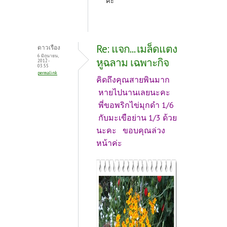
ค่ะ
Re: แจก... เมล็ดแตง
ดาวเรือง
6 มิถุนายน,
หูฉลาม เฉพาะกิจ
2012 -
03:55
permalink
คิดถึงคุณสายพินมาก
หายไปนานเลยนะคะ
พี่ขอพริกไข่มุกดำ 1/6
กับมะเขือย่าน 1/3 ด้วย
นะคะ ขอบคุณล่วง
หน้าค่ะ