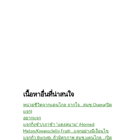
เนื้อหาอื่นที่น่าสนใจ
หน่วยชีวิตจากแดนไกล จากใจ...สมช.Chaina(ปิด
แจก)
อยากแจก
แจกกิ่งชำ/เถาชำ “แตงหนาม” (Horned
Melon/Kiwano/Jelly Fruit)...แจกอย่างมีเงื่อนไข
แจกถั่ว Borlotti..ถั่วมิตรภาพ สมช.แดนไกล...(ปิด