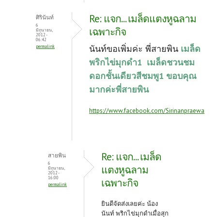
Re: แจก... เมล็ดแตงหูฉลาม
ศิรินันท์
6
เฉพาะกิจ
มิถุนายน,
2012 -
06:42
นันท์ขอเพิ่มค่ะ พี่สายพิน
เมล็ด
permalink
พริกไข่มุกดำ1
เมล็ดชวนชม
ดอกชั้นเดียวสีชมพู1 ขอบคุณ
มากค่ะพี่สายพิน
https://www.facebook.com/Sirinanpraewa
Re: แจก... เมล็ด
สายพิน
6
แตงหูฉลาม
มิถุนายน,
2012 -
16:00
เฉพาะกิจ
permalink
ยินดีจัดส่งเลยค่ะ น้อง
นันท์ พริกไข่มุกดำเมื่อสุก