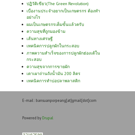
ปฏิวัติเขียว(The Green Revolution)
เบื่องานประจำอยากเป็นเกษตรกร ต้องทำ
อย่างไร
ผมเป็นเกษตรกรเต็มขั้นแล้วครับ
ความสุขที่ถูกมองข้าม
เส้นทางเศรษฐี
เทคนิคการปลูกผักในกระสอบ
ภาพความสำเร็จของการปลูกผักฮ่องเต้ใน
กระสอบ
ความสุขจากการขายผัก
เตาเผาถ่านถังน้ำมัน 200 ลิตร
เทคนิคการทำบ่อปลาพลาสติก
E-mail : bansuanporpeang[at]gmail[dot]com
Powered by
Drupal