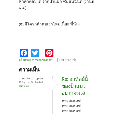
หาคำตอบได้ จากป้าแมว VS. ธนนันท์ (งานนี้
มีเฮ)
(จะมีใครกล้าคบเราไหมเนี้ยะ พี่นัน)
Fa
T
Pi
ce
w
nt
บล็อกของ thiwagonblackcat
อ่าน 9787 ครั้ง
b
itt
er
ความเห็น
o
er
es
Re: อาทิตย์นี้
pramote tungprue
o
t
25 มิถุนายน, 2012 - 04:03
ของป้าแมว
permalink
k
อยากจะแฉ!
:embarrassed:
:embarrassed:
:embarrassed: