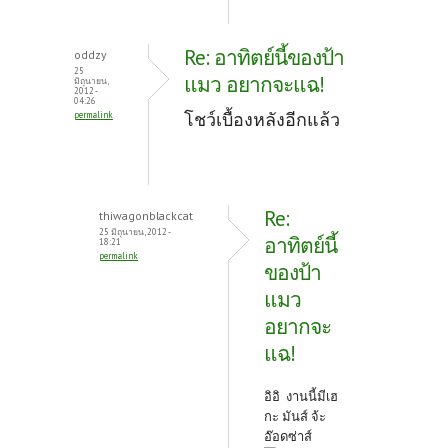
Re: อาทิตย์นี้ของป้า
oddzy
25
แมว อยากจะแฉ!
มิถุนายน,
2012 -
04:26
โชว์เบื้องหลังอีกแล้ว
permalink
Re:
thiwagonblackcat
25 มิถุนายน, 2012 -
อาทิตย์นี้
18:21
permalink
ของป้า
แมว
อยากจะ
แฉ!
อิอิ งานนี้มีเฮ
กะ มันส์ จ้ะ
อ๊อดซ่าส์