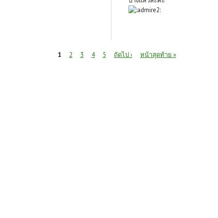
บ้างแล้วละค่ะ
หน้า
1
2
3
4
5
ถัดไป ›
หน้าสุดท้าย »