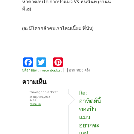
หาคำตอบได้ จากป้าแมว VS. ธนนันท์ (งานนี้
มีเฮ)
(จะมีใครกล้าคบเราไหมเนี้ยะ พี่นัน)
Fa
T
Pi
ce
w
nt
บล็อกของ thiwagonblackcat
อ่าน 9800 ครั้ง
b
itt
er
ความเห็น
o
er
es
Re:
thiwagonblackcat
o
t
25 มิถุนายน, 2012 -
อาทิตย์นี้
17:58
permalink
k
ของป้า
แมว
อยากจะ
แฉ!