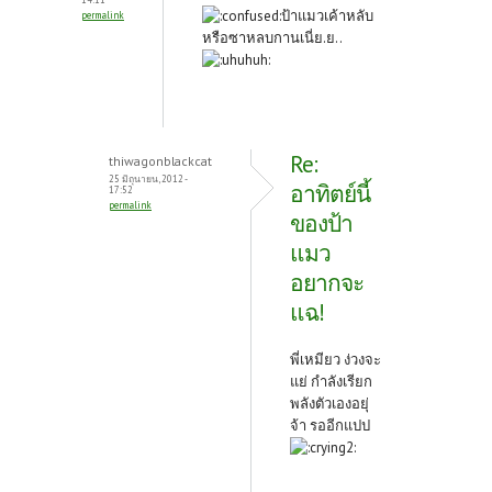
ป้าแมวเค้าหลับ
permalink
หรือซาหลบกานเนี่ย.ย..
Re:
thiwagonblackcat
25 มิถุนายน, 2012 -
อาทิตย์นี้
17:52
permalink
ของป้า
แมว
อยากจะ
แฉ!
พี่เหมียว ง่วงจะ
แย่ กำลังเรียก
พลังตัวเองอยุ่
จ้า รออีกแปป