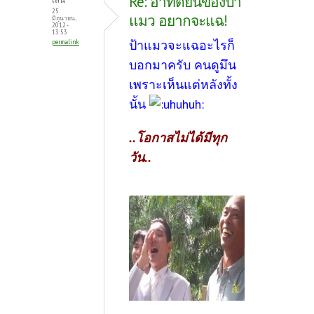
Re: อาทิตย์นี้ของป้า
25
แมว อยากจะแฉ!
มิถุนายน,
2012 -
13:53
ป้าแมวจะแฉอะไรก็
permalink
บอกมาครับ คนดูมึน
เพราะเห็นแต่หลังทั้ง
นั้น
..โอกาสไม่ได้มีทุก
วัน..