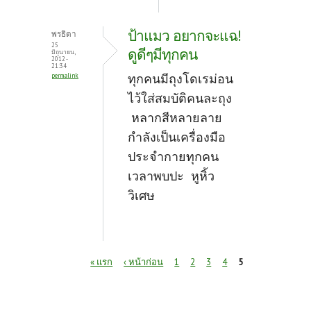
ป้าแมว อยากจะแฉ!
พรธิดา
25
ดูดีๆมีทุกคน
มิถุนายน,
2012 -
21:34
ทุกคนมีถุงโดเรม่อน
permalink
ไว้ใส่สมบัติคนละถุง
หลากสีหลายลาย
กำลังเป็นเครื่องมือ
ประจำกายทุกคน
เวลาพบปะ หูหิ้ว
วิเศษ
หน้า
« แรก
‹ หน้าก่อน
1
2
3
4
5