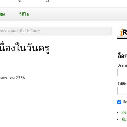
ียง
วิดีโอ
ึกพระคุณครูเนื่องในวันครู
ื่องในวันครู
ล็อ
Usern
16 มกราคม 2556
รหัสผ
R
สร้
ลืม