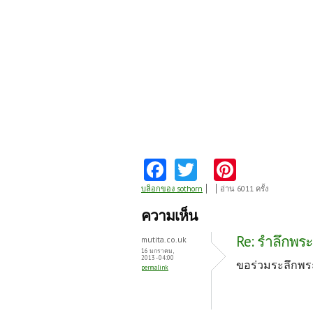
Fa
T
Pi
ce
w
nt
บล็อกของ sothorn
อ่าน 6011 ครั้ง
b
itt
er
ความเห็น
o
er
es
Re: รำลึกพระ
mutita.co.uk
o
t
16 มกราคม,
2013 - 04:00
ขอร่วมระลึกพร
permalink
k