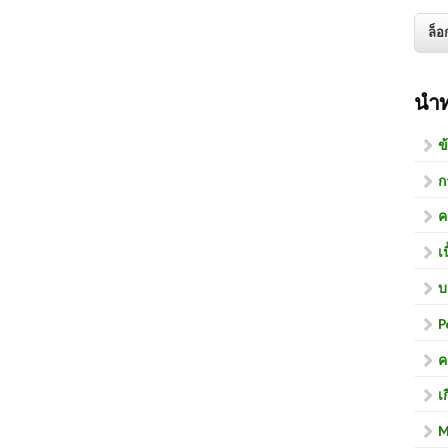
นำ
ข
ก
ค
เ
บ
P
ค
เ
M