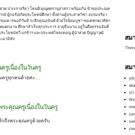
นำสวด ปาเจราจริยา โหนติ คุณุตตรานุสาสกา พร้อมกัน ข้าขอประณต
ย์ ผู้กอร์ปเกิดประโยชน์ศึกษา ทั้งท่านผู้ประสาทวิชา อบรมจริยา
้าขอเคารพอภิวันท์ ระลึกคุณอนันต์ ด้วยใจนิยมบูชา ขอเดชกตเวทิตา
กิดแตกฉาน ศึกษาสำเร็จทุกประการ อายุยืนนาน อยู่ในศีลธรรมอันดี
ศรี ประโยชน์ทวี แก่ข้าฯ และประเทศไทยเทอญ ผู้นำสวด ปัญญาวุฒิ
สมา
ะมามิหัง
There
สมา
รูเนื่องในวันครู
รูทุกคนด้วยค่ะ....
jol
eka
ปา
Win
พระคุณครูเนื่องในวันครู
min
su
กถึงพระคุณครูด้วยครับ
su
co