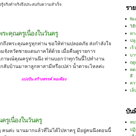
รู้จริงทำจริงจึงประสบกับความสำเร็จ
ราย
Re
วิธ
พระคุณครูเนื่องในวันครู
ทา
ปลู
กถึงพระคุณครูทุกท่าน ขอให้ท่านปลอดภัย ส่งกำลังใจ
เร็ว
ามจังหวัดชายแดนภาคใต้ด้วย เมื่อคืนดูรายการ
บา
มภาษณ์คุณครูท่านนึง ท่านบอกว่าทุกวันนี้ไปทำงาน
ฤด
ะได้กลับบ้านมาหาลูกหาสามีหรือเปล่า น้ำตาจะไหลค่ะ
ทด
สี
แบ่งปัน สร้างสรรค์ พอเพียง
คว
เล็
บัน
ครูเนื่องในวันครู
ทบ
ปฏิ
 คนค่ะ นานมากแล้วที่ไม่ได้ไปหาครู มีอยู่คนนึงตอนนี้