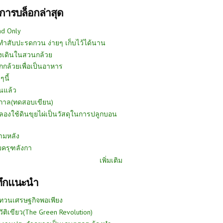
การบล็อกล่าสุด
ad Only
ีทำสับปะรดกวน ง่ายๆ เก็บไว้ได้นาน
งเดินในสวนกล้วย
กกล้วยเพื่อเป็นอาหาร
ๆนี้
นแล้ว
ูกาล(ทดสอบเขียน)
ลองใช้ดินขุยไผ่เป็นวัสดุในการปลูกบอน
ามหลัง
บครุฑลังกา
เพิ่มเติม
ทึกแนะนำ
ทวนเศรษฐกิจพอเพียง
วัติเขียว(The Green Revolution)