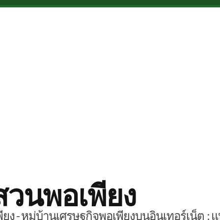
สวนพอเพียง
ยง - หมู่บ้านเศรษฐกิจพอเพียงบนอินเทอร์เน็ต : แ