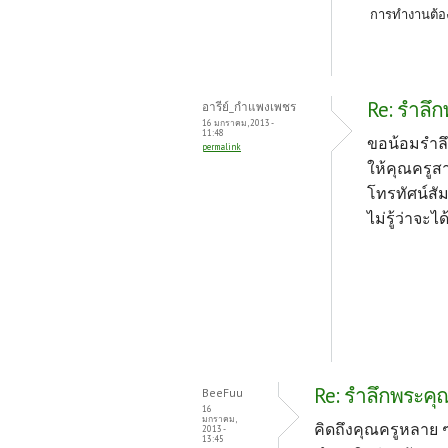
การทำงานต้อง
Re: รำลึก
อารีย์_กำแพงเพชร
16 มกราคม, 2013 -
11:48
ขอน้อมรำลึ
permalink
ให้คุณครูส
โทรทัศน์สั
ไม่รู้ว่าจ
Re: รำลึกพระคุณ
BeeFuu
16
มกราคม,
คิดถึงคุณครูหลาย ๆ
2013 -
13:45