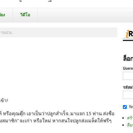
ียง
วิดีโอ
านม่วง..
ล็อ
Usern
รหัสผ
ข้า!
R
นท์ หรือคุณตุ๊ก เอาเป็นว่าปลูกสำเร็จ..มาแจก 15 ท่าน ส่งชื่อ
สร้
มถึงสมาชิก" จะเก่า หรือใหม่ หากสนใจปลูกส่งเมล็ดให้ฟรีๆ
ลืม