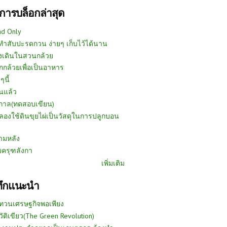
การบล็อกล่าสุด
ad Only
ีทำสับปะรดกวน ง่ายๆ เก็บไว้ได้นาน
งเดินในสวนกล้วย
กกล้วยเพื่อเป็นอาหาร
ๆนี้
นแล้ว
ูกาล(ทดสอบเขียน)
ลองใช้ดินขุยไผ่เป็นวัสดุในการปลูกบอน
ามหลัง
บครุฑลังกา
เพิ่มเติม
ทึกแนะนำ
ทวนเศรษฐกิจพอเพียง
วัติเขียว(The Green Revolution)