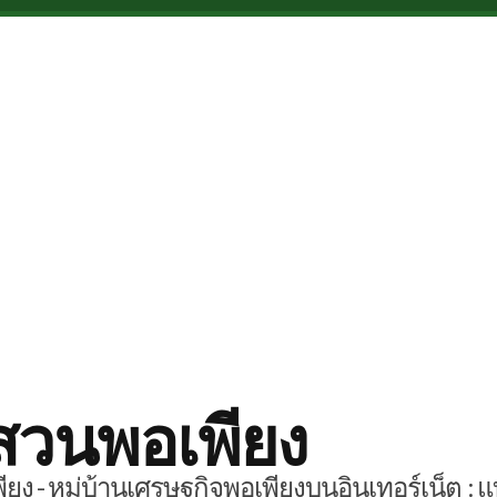
สวนพอเพียง
ยง - หมู่บ้านเศรษฐกิจพอเพียงบนอินเทอร์เน็ต : แ