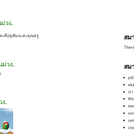
ม่วง..
สมา
ที่อยุ่เดิมนะคะคุณครู
There
ม่วง..
สมา
ย
jol
eka
ปา
Win
ง..
min
su
su
co