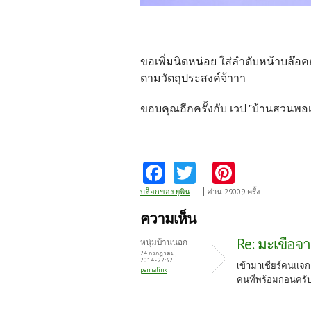
ขอเพิ่มนิดหน่อย ใส่ลำดับหน้าบล๊อ
ตามวัตถุประสงค์จ้าาา
ขอบคุณอีกครั้งกับ เวป "บ้านสวนพอเพี
Fa
T
Pi
ce
w
nt
บล็อกของ ยุพิน
อ่าน 29009 ครั้ง
b
itt
er
ความเห็น
o
er
es
Re: มะเขือจา
หนุ่มบ้านนอก
o
t
24 กรกฎาคม,
2014 - 22:32
เข้ามาเชียร์คนแจก
permalink
k
คนที่พร้อมก่อนครั