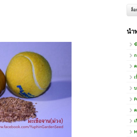
นำ
ข
ก
ค
เ
บ
P
ค
เ
M