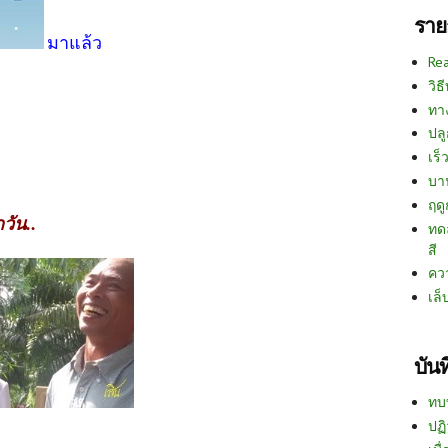
ราย
มาแล้ว
Re
วิธ
ทา
ปลู
เร็ว
บา
ฤด
วัน..
ทด
สี
คว
เล็
บัน
ทบ
ปฏิ