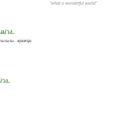
"what a wonderful world"
ม่วง..
ยนะนะนะ ..คุณหนุ่ม
วง..