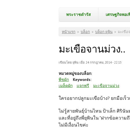
พระราชดำรัส
เศรษฐกิจพอเพ
คุณอยู่ที่นี่
หน้าแรก
»
บล็อก
»
บล็อก ยุพิน
»
มะเขือจ
มะเขือจานม่วง..
เขียนโดย
ยุพิน
เมื่อ 24 กรกฎาคม, 2014 - 22:13
หมวดหมู่ของบล็อก:
พืชผัก
Keywords:
เมล็ดผัก
แจกฟรี
มะเขือจานม่วง
ใครอยากปลูกมะเขือบ้าง? ยกมือเร็วเ
ไม่รู้สายพันธุ์บ้านไหน ป้าเล็ก ศิรินั
และที่อยู่ถึงพี่ยุพินใน "ฝากข้อควา
ไม่มีเงื่อนไขค่ะ