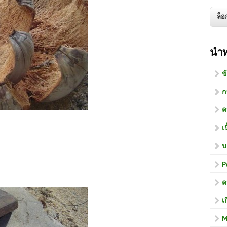
นำ
ข
ก
ค
เ
บ
P
ค
เ
M