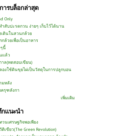
การบล็อกล่าสุด
ad Only
ีทำสับปะรดกวน ง่ายๆ เก็บไว้ได้นาน
งเดินในสวนกล้วย
กกล้วยเพื่อเป็นอาหาร
ๆนี้
นแล้ว
ูกาล(ทดสอบเขียน)
ลองใช้ดินขุยไผ่เป็นวัสดุในการปลูกบอน
ามหลัง
บครุฑลังกา
เพิ่มเติม
ทึกแนะนำ
ทวนเศรษฐกิจพอเพียง
วัติเขียว(The Green Revolution)