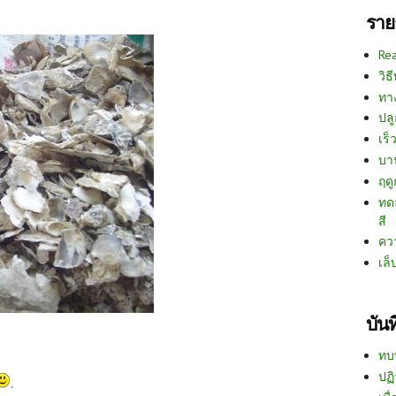
ราย
Re
วิธ
ทา
ปลู
เร็ว
บา
ฤด
ทด
สี
คว
เล็
บัน
ทบ
ปฏิ
.