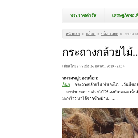
พระราชดำรัส
เศรษฐกิจพอเพ
คุณอยู่ที่นี่
หน้าแรก
»
บล็อก
»
บล็อก ann
»
กระถางก
กระถางกล้วยไม้..
เขียนโดย
ann
เมื่อ 26 ตุลาคม, 2010 - 23:34
หมวดหมู่ของบล็อก:
อื่นๆ
กระถางกล้วยไม้ ทำเองได้.... วันนี้ขอ
... มาทำกระถางกล้วยไม้ใช้เองกันนะคะ เห็นที
มะพร้าว หาได้จากข้างบ้าน........