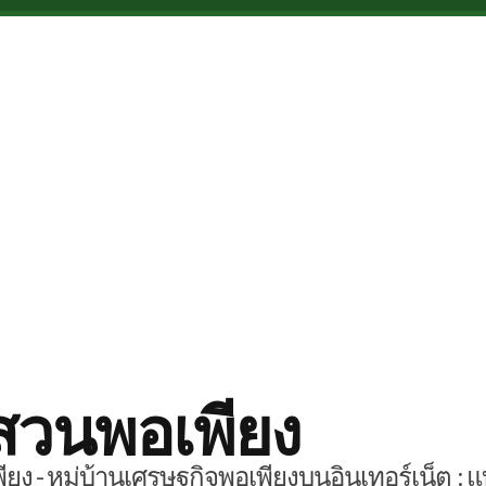
สวนพอเพียง
ยง - หมู่บ้านเศรษฐกิจพอเพียงบนอินเทอร์เน็ต : แ