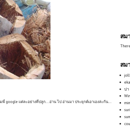
สมา
There
สมา
jol
eka
ปา
Win
ามพี่ google แต่ละอย่างที่ปลูก... อ่าน ไป อ่านมา ประยุกต์เอาเองล่ะกัน...
min
su
su
co