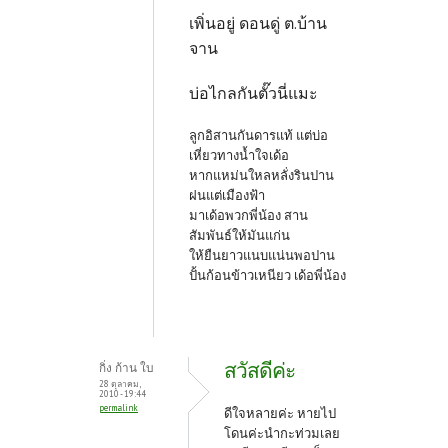
เพิ่นอยู่ ดอนดู่ ต.บ้าน
จาน
บ่อไกลกันตั๊วนี่แมะ
ลูกอิสานกันดารแท้ แต่บ่อ
เหี่ยวทางน้ำใจเด้อ
หากแหม่นใหลหลั่งรินปาน
ฝนแต่เมืองฟ้า
มาเด้อพวกพี่น้อง สาน
สัมพันธ์ให้มันแก่น
ให้ยืนยาวแนบแน่นพอปาน
ปั้นก้อนข้าวเหนียว เด้อพี่น้อง
สวัสดีค่ะ
กิ่ง ก้าน ใบ
28 ตุลาคม,
2010 - 19:44
permalink
ดีใจหลายค่ะ หายไป
โดนค่ะนำกะท่วมเลย