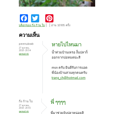
Fa
T
Pi
ce
w
nt
บล็อกของ กิ่ง ก้าน ใบ
อ่าน 10995 ครั้ง
b
itt
er
ความเห็น
o
er
es
หายไปไหนมา
peenukrab
o
t
27 ตุลาคม,
2010 - 20:54
น้ำท่วมบ้านเหรอ งั้นปลาก็
permalink
k
ออกจากบ่อหมดน่ะสิ
msn ครับ ยินดีรับการแอด
พี่น้องบ้านสวนทุกคนครับ
trang_ch@hotmail.com
พี่ ๆๆๆๆ
กิ่ง ก้าน ใบ
27 ตุลาคม,
2010 - 20:55
permalink
พี่มาช่วยจับปลาหน่อยสิ