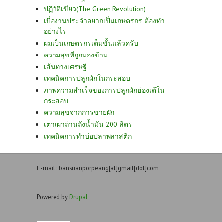
ปฏิวัติเขียว(The Green Revolution)
เบื่องานประจำอยากเป็นเกษตรกร ต้องทำ
อย่างไร
ผมเป็นเกษตรกรเต็มขั้นแล้วครับ
ความสุขที่ถูกมองข้าม
เส้นทางเศรษฐี
เทคนิคการปลูกผักในกระสอบ
ภาพความสำเร็จของการปลูกผักฮ่องเต้ใน
กระสอบ
ความสุขจากการขายผัก
เตาเผาถ่านถังน้ำมัน 200 ลิตร
เทคนิคการทำบ่อปลาพลาสติก
E-mail : bansuanporpeang[at]gmail[dot]com
Powered by
Drupal