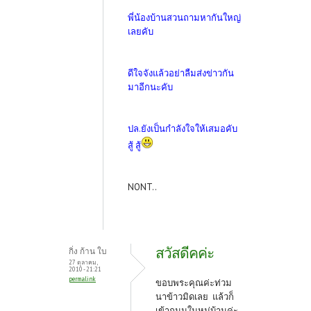
พี่น้องบ้านสวนถามหากันใหญ่
เลยคับ
ดีใจจังแล้วอย่าลืมส่งข่าวกัน
มาอีกนะคับ
ปล.ยังเป็นกำลังใจให้เสมอคับ
สู้ สู้
NONT..
สวัสดีคค่ะ
กิ่ง ก้าน ใบ
27 ตุลาคม,
2010 - 21:21
permalink
ขอบพระคุณค่ะท่วม
นาข้าวมิดเลย แล้วก็
เข้าถนนในหมู่บ้านค่ะ