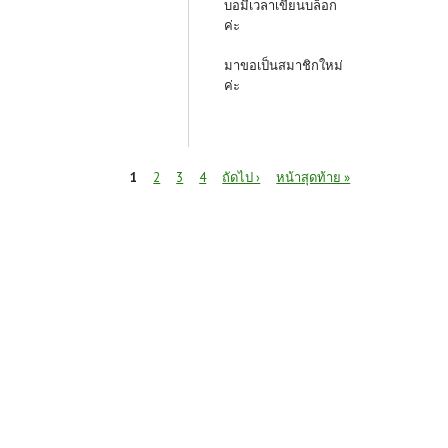
บอมีเวลาเขียนบล็อก
ค่ะ
มาขอเป็นสมาชิกใหม่
ค่ะ
หน้า
1
2
3
4
ถัดไป ›
หน้าสุดท้าย »