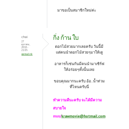
มาขอเป็นสมาชิกใหม่ค่ะ
กิ่ง ก้าน ใบ
chai
27
ตุลาคม,
ดอกไม้สวยมากเลยครับ วันนี้มี
2010 -
21:05
แต่คนนำดอกไม้สวยๆมาให้เดู
permalink
อาหารก็เช่นกันมีคนนำมาเซิร์ฟ
ให้อร่อยๆทั้งนั้นเลย
ขอบคุณมากนะครับ อ้อ..น้ำท่วม
ที่ไหนครับนี่
ทำความดีนะครับ จะได้มีความ
สบายใจ
msn/
krawmovie@hotmail.com