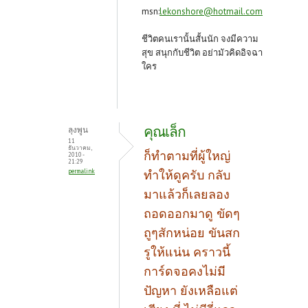
msn:
lekonshore@hotmail.com
ชีวิตคนเรานั้นสั้นนัก จงมีความ
สุข สนุกกับชีวิต อย่ามัวคิดอิจฉา
ใคร
คุณเล็ก
ลุงพูน
11
ธันวาคม,
ก็ทำตามที่ผู้ใหญ่
2010 -
21:29
permalink
ทำให้ดูครับ กลับ
มาแล้วก็เลยลอง
ถอดออกมาดู ขัดๆ
ถูๆสักหน่อย ขันสก
รูให้แน่น คราวนี้
การ์ดจอคงไม่มี
ปัญหา ยังเหลือแต่