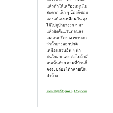
แล้วทำให้เครื่องหมุนไม่
สะดวก เล็ก ๆ น้อยก็ชอบ
ลองแก้เองเหมือนกัน ลุง
ได้ไปดูป่ายางรก ๆ มา
แล้วยังค๊ะ...วันก่อนสร
เจอคนกรีดยาง เขาบอก
ว่าน้ำยางออกปกติ
เหมือนสวนอื่น ๆ น่า
สนใจมากเลย ต่อไปถ้ามี
คนเห็นด้วย สวนที่บ้านก็
คงจะปล่อยให้กลายเป็น
ป่าบ้าง
sorn07(แอ๊ด)gmail(ดอท)com