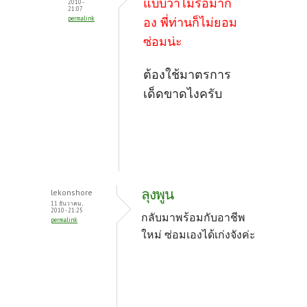
แบบว่าไม่รื้อมาก
2010 -
k
21:07
permalink
อง พี่ท่านก็ไม่ยอม
ซ่อมน่ะ
ต้องใช้มาตรการ
เด็ดขาดไงครับ
ลุงพูน
lekonshore
11 ธันวาคม,
2010 - 21:25
กลับมาพร้อมกับอาชีพ
permalink
ใหม่ ซ่อมเองได้เก่งจังค่ะ