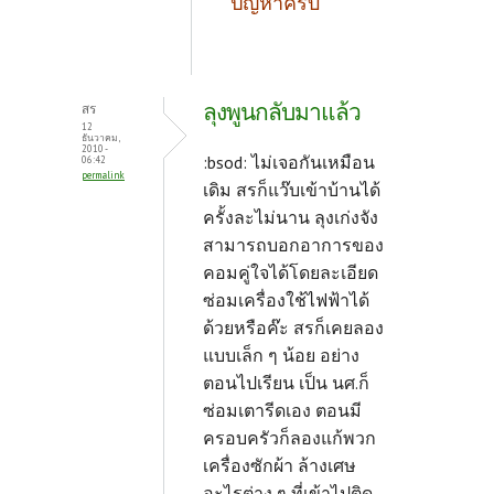
ปัญหาครับ
ลุงพูนกลับมาแล้ว
สร
12
ธันวาคม,
2010 -
:bsod: ไม่เจอกันเหมือน
06:42
permalink
เดิม สรก็แว๊บเข้าบ้านได้
ครั้งละไม่นาน ลุงเก่งจัง
สามารถบอกอาการของ
คอมคู่ใจได้โดยละเอียด
ซ่อมเครื่องใช้ไฟฟ้าได้
ด้วยหรือค๊ะ สรก็เคยลอง
แบบเล็ก ๆ น้อย อย่าง
ตอนไปเรียน เป็น นศ.ก็
ซ่อมเตารีดเอง ตอนมี
ครอบครัวก็ลองแก้พวก
เครื่องซักผ้า ล้างเศษ
อะไรต่าง ๆ ที่เข้าไปติด