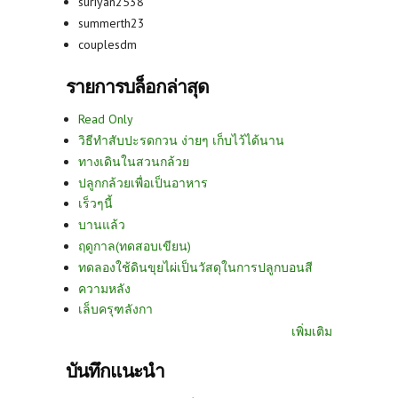
suriyan2538
summerth23
couplesdm
รายการบล็อกล่าสุด
Read Only
วิธีทำสับปะรดกวน ง่ายๆ เก็บไว้ได้นาน
ทางเดินในสวนกล้วย
ปลูกกล้วยเพื่อเป็นอาหาร
เร็วๆนี้
บานแล้ว
ฤดูกาล(ทดสอบเขียน)
ทดลองใช้ดินขุยไผ่เป็นวัสดุในการปลูกบอนสี
ความหลัง
เล็บครุฑลังกา
เพิ่มเติม
บันทึกแนะนำ