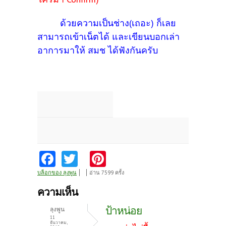
ด้วยความเป็นช่าง(เถอะ) ก็เลย
สามารถเข้าเน็ตได้ และเขียนบอกเล่า
อาการมาให้ สมช ได้ฟังกันครับ
Fa
T
Pi
ce
w
nt
บล็อกของ ลุงพูน
อ่าน 7599 ครั้ง
b
itt
er
ความเห็น
o
er
es
ป้าหน่อย
ลุงพูน
o
t
11
ธันวาคม,