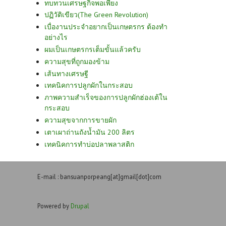
ทบทวนเศรษฐกิจพอเพียง
ปฏิวัติเขียว(The Green Revolution)
เบื่องานประจำอยากเป็นเกษตรกร ต้องทำ
อย่างไร
ผมเป็นเกษตรกรเต็มขั้นแล้วครับ
ความสุขที่ถูกมองข้าม
เส้นทางเศรษฐี
เทคนิคการปลูกผักในกระสอบ
ภาพความสำเร็จของการปลูกผักฮ่องเต้ใน
กระสอบ
ความสุขจากการขายผัก
เตาเผาถ่านถังน้ำมัน 200 ลิตร
เทคนิคการทำบ่อปลาพลาสติก
E-mail : bansuanporpeang[at]gmail[dot]com
Powered by
Drupal