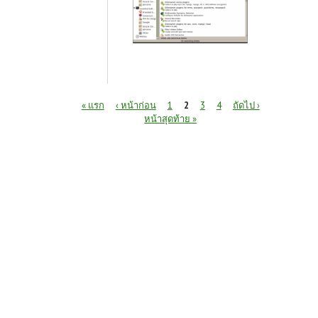
หน้า
« แรก
‹ หน้าก่อน
1
2
3
4
ถัดไป ›
หน้าสุดท้าย »