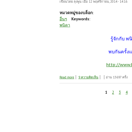
เขียนโดย
ลุงพูน
เมื่อ 12 พฤศจิกายน, 2014 - 14:16
หมวดหมู่ของบล็อก:
อื่นๆ
Keywords:
พนิดา
รู้จักกับ 
พบกันครั้งแ
http://www.
about แด่ พนิดา ผู้จากไป
Read more
9 ความคิดเห็น
อ่าน 13697 ครั้ง
หน้า
1
2
3
4