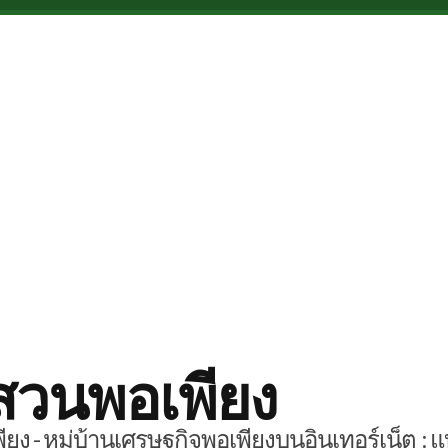
สวนพอเพียง
ยง - หมู่บ้านเศรษฐกิจพอเพียงบนอินเทอร์เน็ต : แ