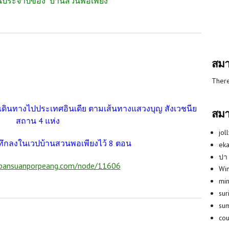
งานประจำปีของ "บ้านสวนพอเพียง"
สมา
There
ด้เดินทางไปประเทศอินเดีย ตามเส้นทางแสวงบุญ สังเวชนีย
สมา
สถาน 4 แห่ง
jol
นทึกลงในเวปบ้านสวนพอเพียงไว้ 8 ตอน
eka
ปา
bansuanporpeang.com/node/11606
Win
min
su
su
co