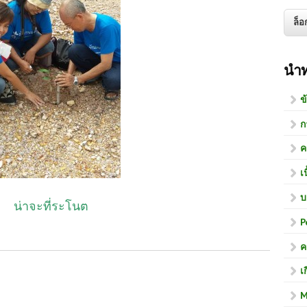
นำ
ข
ก
ค
เ
บ
น่าจะที่ระโนต
P
ค
เ
M