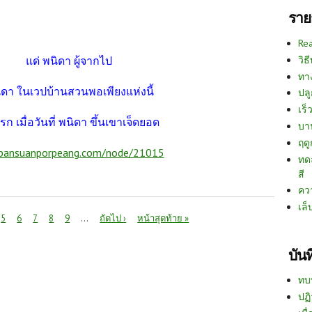
ราย
Re
วิธ
แด่ พนิดา ผู้จากไป
ทา
พนิดา ในเวปบ้านสวนพอเพียงแห่งนี้
ปลู
เร็ว
รก เมื่อวันที่ พนิดา ขึ้นเขาเจ็ดยอด
บา
ฤด
bansuanporpeang.com/node/21015
ทด
สี
คว
เล็
5
6
7
8
9
…
ถัดไป ›
หน้าสุดท้าย »
บัน
ทบ
ปฏิ