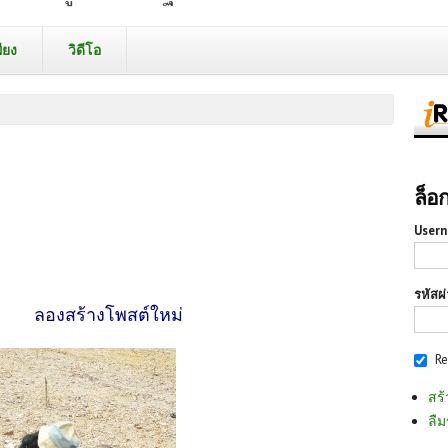
ียง
วิดีโอ
ล็อ
Usern
รหัสผ
ลองสร้างโพสต์ใหม่
R
สร้
ลืม