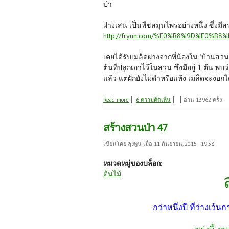
ป่า
ฝางเสน เป็นพืชสมุนไพรอย่างหนึ่ง ซึ่งม
http://frynn.com/%E0%B8%9D%E0%B8
เคยได้รับเมล็ดฝางจากพี่น้องใน "บ้านสวน
ต้นที่ปลูกเอาไว้ในสวน ซึ่งมีอยู่ 1 ต้น พบ
แล้ว แต่ฝักยังไม่ดำหรือแห้ง เมล็ดจะงอกได
about เพาะเมล็ดฝาง
Read more
6 ความคิดเห็น
อ่าน 13962 ครั้ง
สร้างสวนป่า 47
เขียนโดย
ลุงพูน
เมื่อ 11 กันยายน, 2015 - 19:58
หมวดหมู่ของบล็อก:
ต้นไม้
กว่าหนึ่งปี ที่ว่างเว