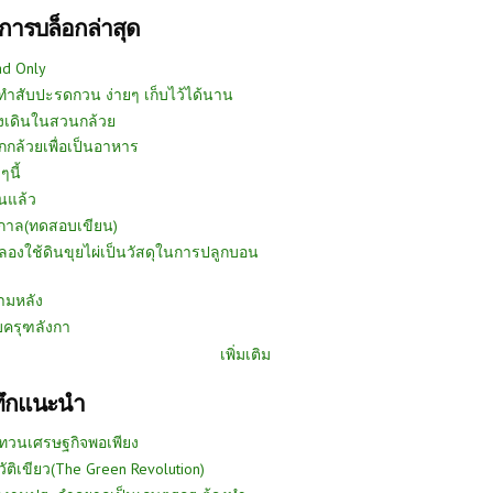
การบล็อกล่าสุด
ad Only
ีทำสับปะรดกวน ง่ายๆ เก็บไว้ได้นาน
งเดินในสวนกล้วย
กกล้วยเพื่อเป็นอาหาร
ๆนี้
นแล้ว
ูกาล(ทดสอบเขียน)
ลองใช้ดินขุยไผ่เป็นวัสดุในการปลูกบอน
ามหลัง
บครุฑลังกา
เพิ่มเติม
ทึกแนะนำ
ทวนเศรษฐกิจพอเพียง
วัติเขียว(The Green Revolution)