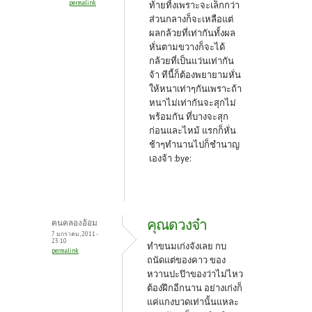
permalink
ท้ายทิ้งเพราะจะเล็กกว่า
ส่วนกลางก็จะเหลือแต่
ผลกล้วยที่เท่ากันทั้งผล
หั่นตามขวางก็จะได้
กล้วยที่เป็นแว่นเท่ากัน
จ้า ทีนี้ก็ต้องพยายามหั่น
ให้หนาเท่าๆกันเพราะถ้า
หนาไม่เท่ากันจะสุกไม่
พร้อมกัน ที่บางจะสุก
ก่อนและไหม้ แรกก็หั่น
ช้าๆทำนานไปก็ชำนาญ
เองจ้า :bye:
คุณดวงจ๋า
ฅนคลองอ้อม
7 มกราคม, 2011 -
23:10
ทำขนมเก่งจังเลย กบ
permalink
ถนัดแต่ของคาว ของ
หวานปะป๊าของว่าไม่ไหว
ต้องฝึกอีกนาน อย่างเก่งก็
แค่แกงบวดเท่านั้นแหละ