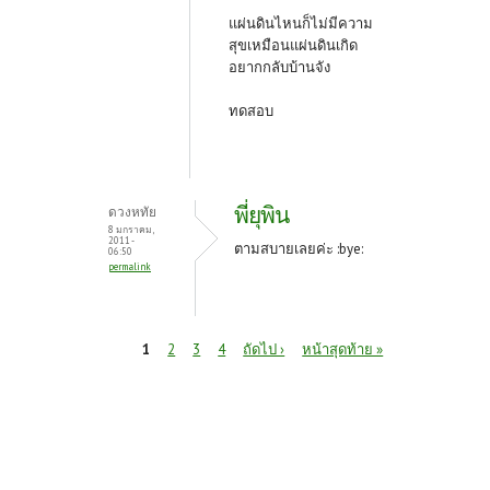
แผ่นดินไหนก็ไม่มีความ
สุขเหมือนแผ่นดินเกิด
อยากกลับบ้านจัง
ทดสอบ
พี่ยุพิน
ดวงหทัย
8 มกราคม,
2011 -
ตามสบายเลยค่ะ :bye:
06:50
permalink
หน้า
1
2
3
4
ถัดไป ›
หน้าสุดท้าย »