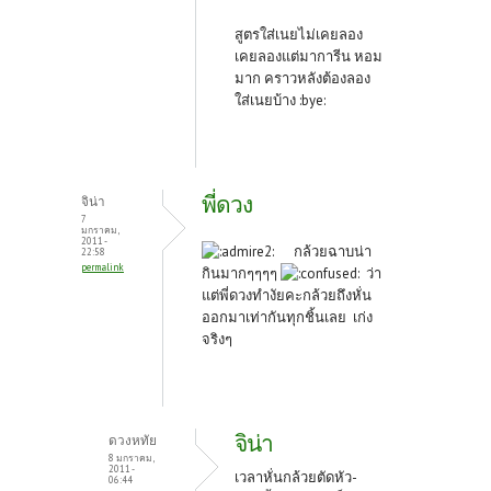
สูตรใส่เนยไม่เคยลอง
เคยลองแต่มาการีน หอม
มาก คราวหลังต้องลอง
ใส่เนยบ้าง :bye:
พี่ดวง
จิน่า
7
มกราคม,
2011 -
กล้วยฉาบน่า
22:58
permalink
กินมากๆๆๆๆ
ว่า
แต่พี่ดวงทำงัยคะกล้วยถึงหั่น
ออกมาเท่ากันทุกชิ้นเลย เก่ง
จริงๆ
จิน่า
ดวงหทัย
8 มกราคม,
2011 -
เวลาหั่นกล้วยตัดหัว-
06:44