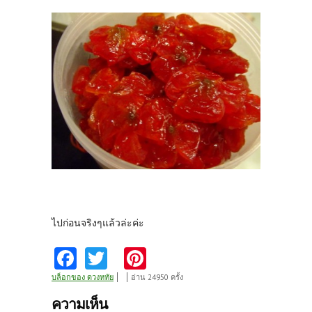
ไปก่อนจริงๆแล้วล่ะค่ะ
Fa
T
Pi
ce
w
nt
บล็อกของ ดวงหทัย
อ่าน 24950 ครั้ง
b
itt
er
ความเห็น