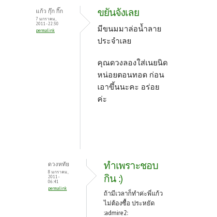
o
er
es
ขยันจังเลย
แก้ว กุ๊ก กิ๊ก
o
t
7 มกราคม,
2011 - 22:30
มีขนมมาล่อน้ำลาย
permalink
k
ประจำเลย
คุณดวงลองใส่เนยนิด
หน่อยตอนทอด ก่อน
เอาขึ้นนะคะ อร่อย
ค่ะ
ทำเพราะชอบ
ดวงหทัย
8 มกราคม,
กิน :)
2011 -
06:41
permalink
ถ้ามีเวลาก็ทำค่ะพี่แก้ว
ไม่ต้องซื้อ ประหยัด
:admire2: