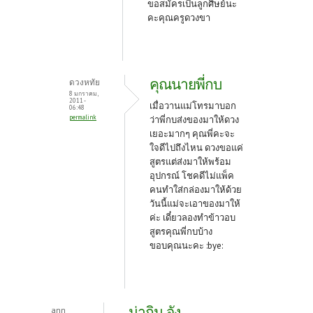
ขอสมัครเป็นลูกศิษย์นะ
คะคุณครูดวงขา
คุณนายพี่กบ
ดวงหทัย
8 มกราคม,
2011 -
เมื่อวานแม่โทรมาบอก
06:48
permalink
ว่าพี่กบส่งของมาให้ดวง
เยอะมากๆ คุณพี่คะจะ
ใจดีไปถึงไหน ดวงขอแค่
สูตรแต่ส่งมาให้พร้อม
อุปกรณ์ โชคดีไม่แพ็ค
คนทำใส่กล่องมาให้ด้วย
วันนี้แม่จะเอาของมาให้
ค่ะ เดี๋ยวลองทำข้าวอบ
สูตรคุณพี่กบบ้าง
ขอบคุณนะคะ :bye:
น่ากิน จัง
ann