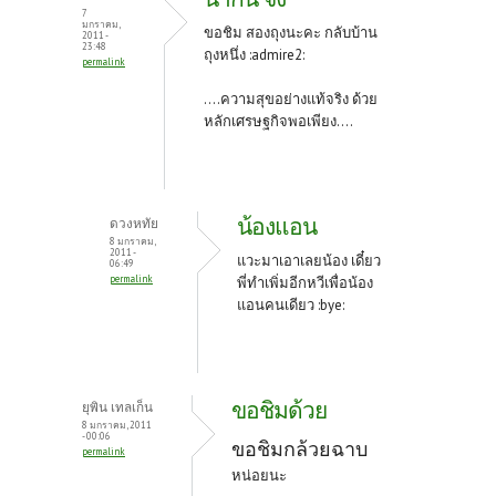
7
มกราคม,
ขอชิม สองถุงนะคะ กลับบ้าน
2011 -
23:48
ถุงหนึ่ง :admire2:
permalink
....ความสุขอย่างแท้จริง ด้วย
หลักเศรษฐกิจพอเพียง....
น้องแอน
ดวงหทัย
8 มกราคม,
2011 -
แวะมาเอาเลยน้อง เดี๋ยว
06:49
permalink
พี่ทำเพิ่มอีกหวีเพื่อน้อง
แอนคนเดียว :bye:
ขอชิมด้วย
ยุพิน เทลเก็น
8 มกราคม, 2011
- 00:06
ขอชิมกล้วยฉาบ
permalink
หน่อยนะ