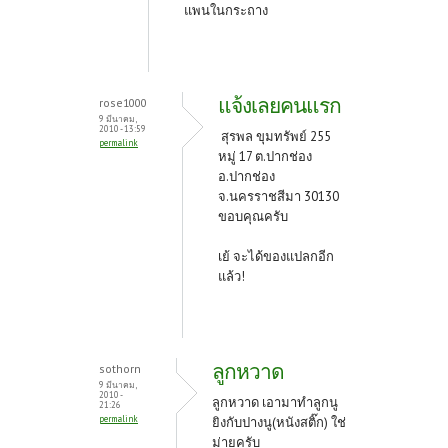
แพนในกระถาง
แจ้งเลยคนแรก
rose1000
9 มีนาคม,
2010 - 13:59
สุรพล ขุมทรัพย์ 255
permalink
หมู่ 17 ต.ปากช่อง
อ.ปากช่อง
จ.นครราชสีมา 30130
ขอบคุณครับ
เย้ จะได้ของแปลกอีก
แล้ว!
ลูกหวาด
sothorn
9 มีนาคม,
2010 -
ลูกหวาด เอามาทำลูกนู
21:26
permalink
ยิงกับปางนู(หนังสติ๊ก) ใช่
ม่ายครับ