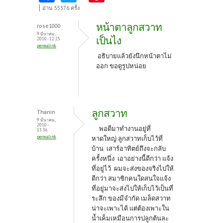
ce
w
nt
อ่าน 55376 ครั้ง
b
itt
er
หน้าตาลูกสวาท
rose1000
o
er
es
9 มีนาคม,
เป็นไง
2010 - 12:25
permalink
o
t
อธิบายแล้วยังนึกหน้าตาไม่
k
ออก ขอดูรูปหน่อย
ลูกสวาท
Thanin
9 มีนาคม,
2010 -
พอดีมาทำงานอยู่ที่
13:36
permalink
หาดใหญ่ ลูกสวาทเก็บไว้ที่
บ้าน เสาร์อาทิตย์ถึงจะกลับ
ครั้งหนึ่ง เอาอย่างนี้ดีกว่า แจ้ง
ที่อยู่ไว้ ผมจะส่งของจริงไปให้
ดีกว่า สมาชิกคนใดสนใจแจ้ง
ที่อยู่มาจะส่งไปให้เก็บไว้เป็นที่
ระลึก ของมีจำกัด เมล็ดสวาท
น่าจะเพาะได้ แต่ต้องเพาะใน
น้ำเค็มเหมือนการปลูกต้นละ