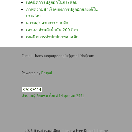
เทคนิคการปลูกผักในกระสอบ
ภาพความสำเร็จของการปลูกผักฮ่องเต้ใน
กระสอบ
ความสุขจากการขายผัก
เตาเผาถ่านถังน้ำมัน 200 ลิตร
เทคนิคการทำบ่อปลาพลาสติก
E-mail : bansuanporpeang[at]gmail[dot]com
Powered by
Drupal
จำนวนผู้เยี่ยมชม ตั้งแต่ 14 ตุลาคม 2551
2026 บ้านสวนพอเพียง- This is a Free Drupal Theme