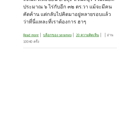
ประมาณ ๖ ไร่กับอีก ๓๒ ตร.วา แม้จะมีคน
คัดค้าน แต่กลับไปคิดมาอยู่หลายรอบแล้ว
ว่าที่นี่แหละที่เราต้องการ ฮาๆ
about การตัดสินใจครั้งสำคัญในชีวิต (สู่วิถีเกษตรกร
Read more
บล็อกของ serameo
20 ความคิดเห็น
อ่าน
ธรรมชาติ)
10040 ครั้ง