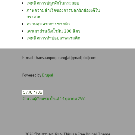
เทคนิคการปลูกผักในกระสอบ
ภาพความสำเร็จของการปลูกผักฮ่องเต้ใน
กระสอบ
ความสุขจากการขายผัก
เตาเผาถ่านถังน้ำมัน 200 ลิตร
เทคนิคการทำบ่อปลาพลาสติก
E-mail : bansuanporpeang[at]gmail[dot]com
Powered by
Drupal
จำนวนผู้เยี่ยมชม ตั้งแต่ 14 ตุลาคม 2551
2026 บ้านสวนพอเพียง- This is a Free Drupal Theme