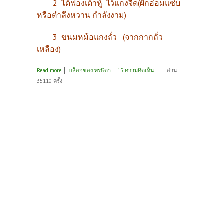
2 ได้ฟองเต้าหู้ ไว้แกงจืด(ผักอ่อมแซ่บ
หรือตำลึงหวาน กำลังงาม)
3 ขนมหม้อแกงถั่ว (จากกากถั่ว
เหลือง)
about ยิงปืนนัดเดียวได้นก 3 ตัว น้ำเต้าหู้ ฟองเต้าหู้
Read more
บล็อกของ พรธิดา
15 ความคิดเห็น
อ่าน
หม้อแกง
35110 ครั้ง