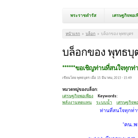
พระราชดำรัส
เศรษฐกิจพอเพ
คุณอยู่ที่นี่
หน้าแรก
»
บล็อก
»
บล็อกของ พุทธบุตร
บล็อกของ พุทธบุ
******ขอเชิญท่านที่สนใจทุกท่า
เขียนโดย
พุทธบุตร
เมื่อ 15 มีนาคม, 2013 - 15:49
หมวดหมู่ของบล็อก:
เศรษฐกิจพอเพียง
Keywords:
พลังงานทดแทน
ระบบน้ำ
เศรษฐกิจพอ
ท่านที่สนใ่จทุกท่่
"คน..พล