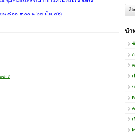
 ชุมชนทะเลธรรม ต.บ้านควน อ.เมือง จ.ตรัง
ียน ๘.๐๐-๙.๐๐ น. ๒๔ มี.ค. ๕๖)
งาน....ร่วมอบรมเชิงปฏิบัติการ******
นำ
ข
ก
ค
เ
รมชาติ
บ
P
ค
เ
M