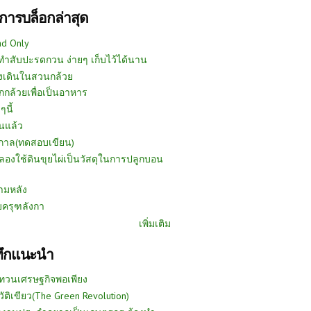
การบล็อกล่าสุด
ad Only
ีทำสับปะรดกวน ง่ายๆ เก็บไว้ได้นาน
งเดินในสวนกล้วย
กกล้วยเพื่อเป็นอาหาร
ๆนี้
นแล้ว
ูกาล(ทดสอบเขียน)
ลองใช้ดินขุยไผ่เป็นวัสดุในการปลูกบอน
ามหลัง
บครุฑลังกา
เพิ่มเติม
ทึกแนะนำ
ทวนเศรษฐกิจพอเพียง
วัติเขียว(The Green Revolution)