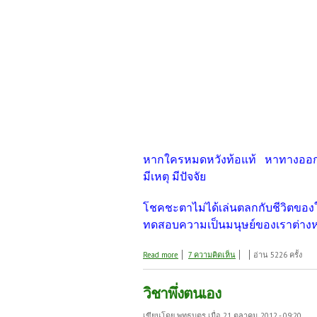
หากใคร
หมดหวัง
ท้อแท้ หาทางออกให้
มีเหตุ มีปัจจัย
โชคชะตาไม่ได้เล่นตลกกับชีวิตขอ
ทดสอบความเป็นมนุษย์ของเราต่าง
about ต้น.......คนเปลี่ยนชีวิต
Read more
7 ความคิดเห็น
อ่าน 5226 ครั้ง
วิชาพึ่งตนเอง
เขียนโดย
พุทธบุตร
เมื่อ 21 ตุลาคม, 2012 - 09:20