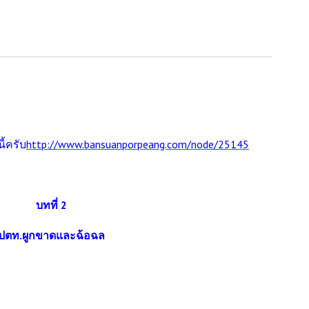
้ครับ
http://www.bansuanporpeang.com/node/25145
บทที่ 2
ปตท.ผูกขาดและฉ้อฉล