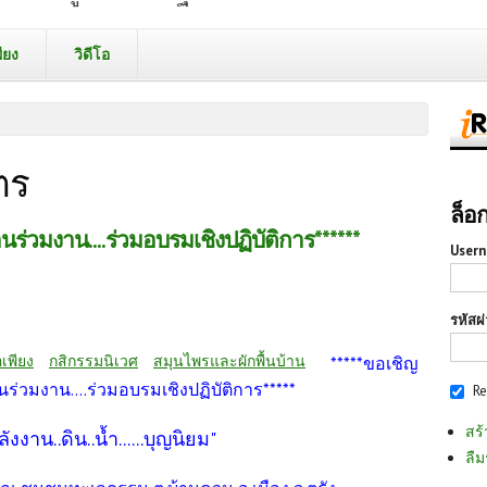
ียง
วิดีโอ
ตร
ล็อ
นร่วมงาน....ร่วมอบรมเชิงปฏิบัติการ******
Usern
รหัสผ
เพียง
กสิกรรมนิเวศ
สมุนไพรและผักพื้นบ้าน
*****ขอเชิญ
านร่วมงาน....ร่วมอบรมเชิงปฏิบัติการ*****
R
สร้
ังงาน..ดิน..น้ำ......บุญนิยม"
ลืม