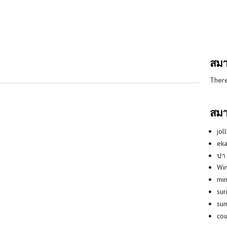
สมา
There
สมา
jol
eka
ปา
Win
min
su
su
co