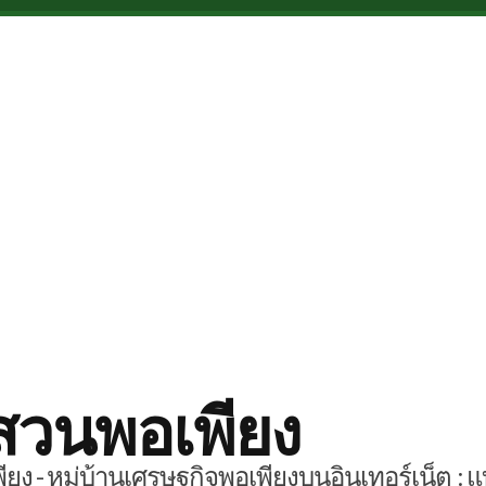
สวนพอเพียง
ยง - หมู่บ้านเศรษฐกิจพอเพียงบนอินเทอร์เน็ต : แ