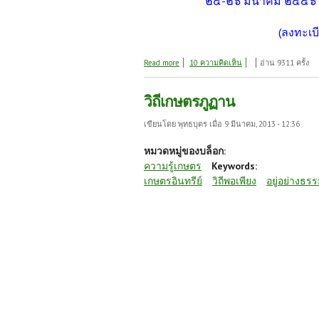
๒๔-๒๖ มีนาคม ๒๕๕๖ ณ
(ลงทะเบ
about ******ขอเชิญท่านที่สนใจทุกท่านร่วม
Read more
10 ความคิดเห็น
อ่าน 9311 ครั้ง
วิถีเกษตรภูฏาน
เขียนโดย
พุทธบุตร
เมื่อ 9 มีนาคม, 2013 - 12:36
หมวดหมู่ของบล็อก:
ความรู้เกษตร
Keywords:
เกษตรอินทรีย์
วิถีพอเพียง
อยู่อย่างธร