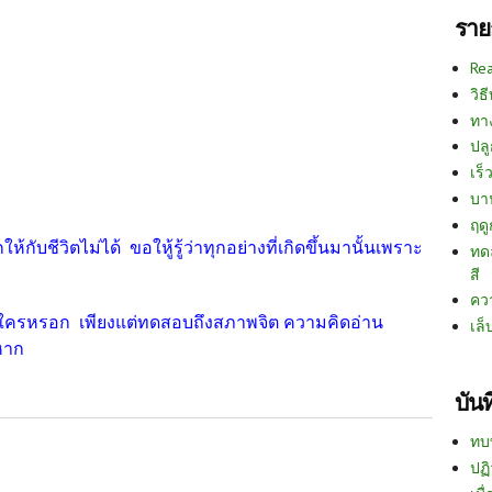
ราย
Re
วิธ
ทา
ปลู
เร็ว
บา
ฤด
กับชีวิตไม่ได้ ขอใหู้รู้ว่าทุกอย่างที่เกิดขึ้นมานั้นเพราะ
ทด
สี
คว
งใครหรอก เพียงแต่ทดสอบถึงสภาพจิต ความคิดอ่าน
เล็
หาก
บัน
ทบ
ปฏิ