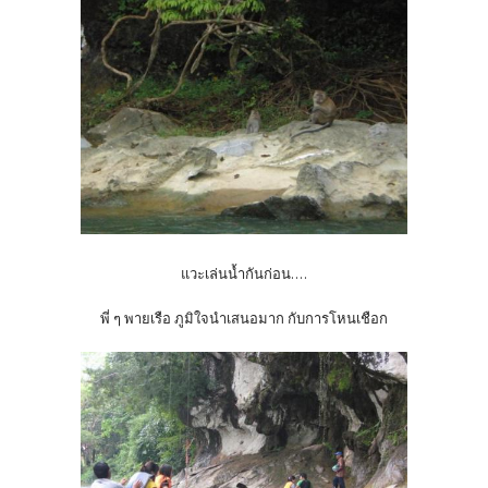
แวะเล่นน้ำกันก่อน....
พี่ ๆ พายเรือ ภูมิใจนำเสนอมาก กับการโหนเชือก