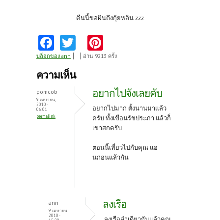
คืนนี้ขอฝันถึงกุ้ยหลิน zzz
Fa
T
Pi
ce
w
nt
บล็อกของ ann
อ่าน 9213 ครั้ง
b
itt
er
ความเห็น
o
er
es
อยากไปจังเลยคับ
pomcob
o
t
9 เมษายน,
2010 -
อยากไปมาก ตั้งนานมาแล้ว
06:01
k
permalink
ครับ ทั้งเขื่อนรัชประภา แล้วก็
เขาสกครับ
ตอนนี้เที่ยวไปกับคุณ แอ
นก่อนแล้วกัน
ลงเรือ
ann
9 เมษายน,
2010 -
ลงเรือลำเดียวกันแล้วคุณ