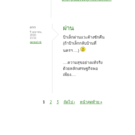
ผ่าน
ann
9 เมษายน,
2010 -
ป้าเล็กผ่านแวะค้างซักคืน
15:31
permalink
(ถ้าป้าเล็กกลับบ้านที่
นครฯ ....)
....ความสุขอย่างแท้จริง
ด้วยหลักเศรษฐกิจพอ
เพียง....
หน้า
1
2
3
ถัดไป ›
หน้าสุดท้าย »