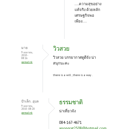
....ความสุขอย่าง
แท้จริง ด้วยหลัก
เศรษฐกิจพอ
เพียง....
วิวสวย
มาย
9 เมษายน,
2010 -
วิวสวย บรรยากาศดูดีจัง น่า
08:16
permalink
สนุกนะคะ
there is a will , there is a way .
ธรรมชาติ
ป้าเล็ก..อุบล
9 เมษายน,
2010 - 08:20
น่าเที่ยวจัง
permalink
084-167-4671
anongrat2508@hotmail.com