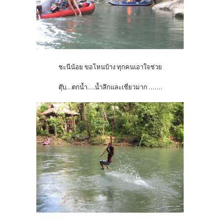
ชะนีน้อย ขอโหนบ้าง ทุกคนเอาใจช่วย
ตุ๊บ...ตกน้ำ....น้ำลึกและเชี่ยวมาก .......