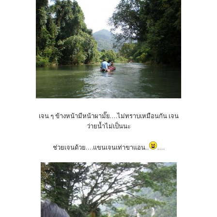
เจน ๆ ข้างหน้ามีหน้าผามั๊ย....ไม่ทราบเหมือนกัน เจน
ว่ายน้ำไม่เป็นนะ
ช่วยเจนด้วย....แขนเจนเท่าขาแอน..
....