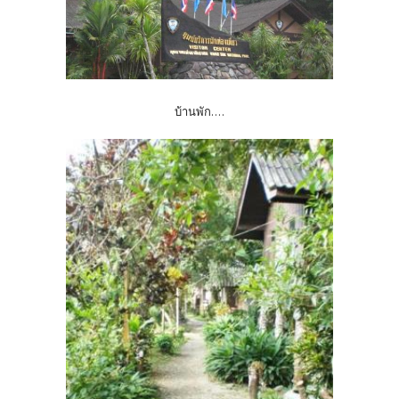
บ้านพัก....