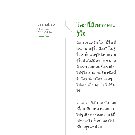
โลกนี้มีเหรอคน
peenukrab
11 เมษายน,
รู้ใจ
2010 - 14:04
permalink
น้องแอนครับ โลกนี้ไม่มี
หรอกคนรู้ใจ ถึงเค๊าไม่รู้
ใจเราก็แต่งๆไปเหอะ คน
รู้ใจมันไม่มีหรอก ขนาด
ตัวเราเองบางครั้งเรายัง
ไม่รู้ใจเราเลยครับ เชื่อพี่
รักใคร ชอบใคร แต่งๆ
ไปเลย เดี่ยวลูกโตไม่ทัน
ใช้
ว่าแต่ว่า ยังไม่เคยไปเลย
เขื่อนเชียวหลาน อยาก
ไปๆ เสียดายสงกรานต์นี้
เข้าเวร ไม่งั้นจะลองไป
เที่ยวดูซะหน่อย