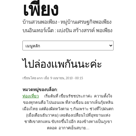
เพียง
บ้านสวนพอเพียง - หมู่บ้านเศรษฐกิจพอเพียง
บนอินเทอร์เน็ต : แบ่งปัน สร้างสรรค์ พอเพียง
ไปล่องแพกันนะค่ะ
เขียนโดย
ann
เมื่อ 9 เมษายน, 2010 - 00:15
หมวดหมู่ของบล็อก:
ท่องเที่ยว
เริ่มต้นที่ เขื่ยนรัชชประภาค่ะ ความตั้งใจ
ของทุกคนคือ ไปนอนแพ ที่ล่างเขื่อน อยากเห็นกุ้ยหลิน
เมืองไทย แต่ต้องผิดหวังตาม ๆ กันเพราะ ช่วงที่ไปฝนตก
(เมื่อเดือนธันวาคม) เลยต้องเปลื่ยนไปที่อุทยานแห่ง
ชาติเขาสกแทน ขับรถขึ้นไปอีก
สองข้างทางเป็นภูเขา
ตลอด
อากาศ
เย็นสบาย
...