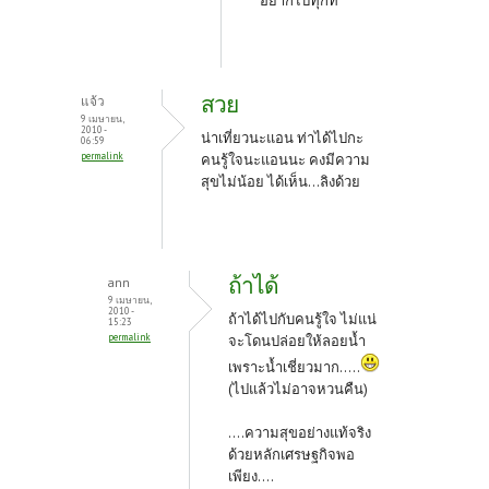
อยากไปทุกที
สวย
แจ้ว
9 เมษายน,
2010 -
น่าเที่ยวนะแอน ท่าได้ไปกะ
06:59
permalink
คนรู้ใจนะแอนนะ คงมีความ
สุขไม่น้อย ได้เห็น...ลิงด้วย
ถ้าได้
ann
9 เมษายน,
2010 -
ถ้าได้ไปกับคนรู้ใจ ไม่แน่
15:23
permalink
จะโดนปล่อยให้ลอยน้ำ
เพราะน้ำเชี่ยวมาก.....
(ไปแล้วไม่อาจหวนคืน)
....ความสุขอย่างแท้จริง
ด้วยหลักเศรษฐกิจพอ
เพียง....