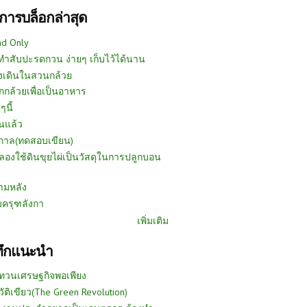
การบล็อกล่าสุด
ad Only
ีทำสับปะรดกวน ง่ายๆ เก็บไว้ได้นาน
งเดินในสวนกล้วย
กกล้วยเพื่อเป็นอาหาร
ๆนี้
นแล้ว
ูกาล(ทดสอบเขียน)
ลองใช้ดินขุยไผ่เป็นวัสดุในการปลูกบอน
ามหลัง
บครุฑลังกา
เพิ่มเติม
ทึกแนะนำ
ทวนเศรษฐกิจพอเพียง
วัติเขียว(The Green Revolution)