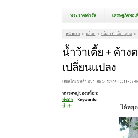
พระราชดำรัส
เศรษฐกิจพอเพ
คุณอยู่ที่นี่
หน้าแรก
»
บล็อก
»
บล็อก ป้าเล็ก..อุบล
»
น้ำว้าเตี้ย + ค้
เปลี่ยนแปลง
เขียนโดย
ป้าเล็ก..อุบล
เมื่อ 14 สิงหาคม, 2011 - 08:46
หมวดหมู่ของบล็อก:
พืชผัก
Keywords:
น้ำว้า
ได้หยุ