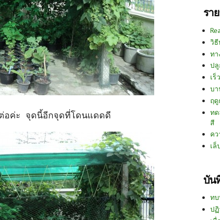
ราย
Re
วิธ
ทา
ปลู
เร็ว
บา
ฤด
ทด
ต่อค่ะ จุดนี้อีกจุดที่โดนแดดดี
สี
คว
เล็
บัน
ทบ
ปฏิ