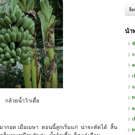
นำ
ข
ก
ค
เ
บ
P
กล้วยน้ำว้าเตี้ย
ค
เ
ากอด เมื่อเมษา ตอนนี้ลูกเริ่มแก่ น่าจะตัดได้ สิ้น
M