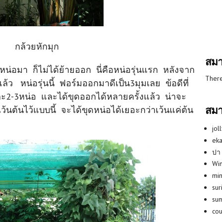
กล้วยหักมุก
สมา
น่อมา ก็ไม่ได้ย้ายออก นี่คือหน่อรุ่นแรก หลังจาก
There
ล้ว หน่อรุ่นนี้ ฟอร์มออกมาดีเป็น3มุมเลย ข้อดีที่
นละ2-3หน่อ และได้ขุดออกได้หลายครั้งแล้ว น่าจะ
สมา
ว้นต้นไว้แบบนี้ จะได้ขุดหน่อได้เยอะกว่าเว้นแค่ต้น
jol
eka
ปา
Win
min
su
su
co