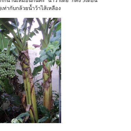
ุกก็นานเหมือนกันค่ะ น้ำว้าเตี้ย ก็คง 5เดือน
)เท่ากับกล้วยน้ำว้าไส้เหลือง