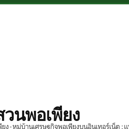
สวนพอเพียง
ยง - หมู่บ้านเศรษฐกิจพอเพียงบนอินเทอร์เน็ต : แ