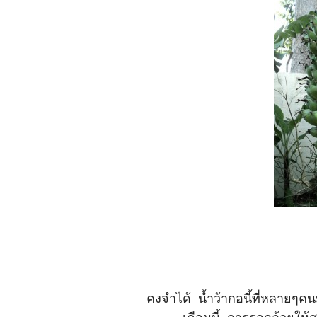
คงจำได้ น้ำว้ากอนี้ที่หลายๆคนม