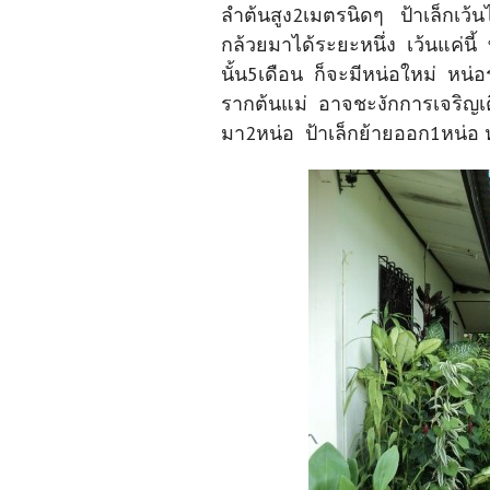
ลำต้นสูง2เมตรนิดๆ ป้าเล็กเว้นไ
กล้วยมาได้ระยะหนึ่ง เว้นแค่น
นั้น5เดือน ก็จะมีหน่อใหม่ หน
รากต้นแม่ อาจชะงักการเจริญเติ
มา2หน่อ ป้าเล็กย้ายออก1หน่อ หล