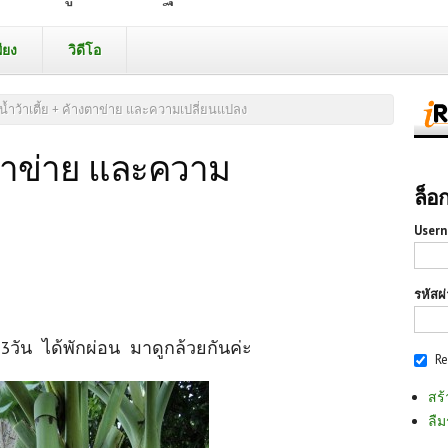
ียง
วิดีโอ
น้ำว้าเตี้ย + ค้างตาข่าย และความเปลี่ยนแปลง
างตาข่าย และความ
ล็อ
Usern
รหัสผ
ด3วัน ได้พักผ่อน มาดูกล้วยกันค่ะ
R
สร้
ลืม