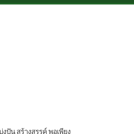
บ่งปัน สร้างสรรค์ พอเพียง