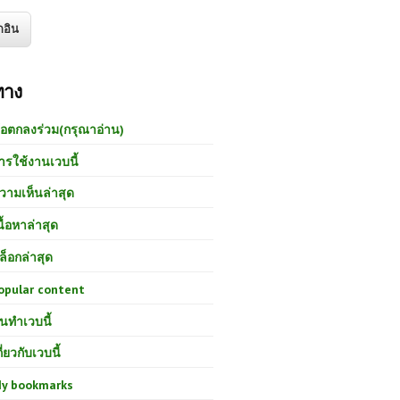
ทาง
้อตกลงร่วม(กรุณาอ่าน)
ารใช้งานเวบนี้
วามเห็นล่าสุด
นื้อหาล่าสุด
ล็อกล่าสุด
opular content
นทำเวบนี้
กี่ยวกับเวบนี้
y bookmarks