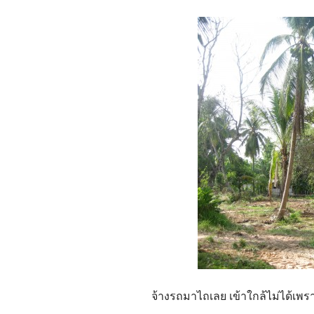
จ้างรถมาไถเลย เข้าใกล้ไม่ได้เพรา