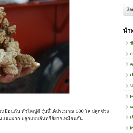
นำ
ข
ก
ค
เ
บ
P
ค
เหมือนกัน หัวใหญ่ดี รุ่นนี้ได้ประมาณ 100 โล ปลูกช่วง
เ
ดินแฉะมาก ปลูกแบบ
อินทรีย์ยากเหมือนกัน
M