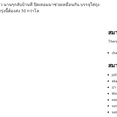
้ว นานๆกลับบ้านที ปิดเทอมมาช่วยเหมือนกัน บรรจุใส่ถุง
ุ่งนี้ต้องส่ง 30 กว่าโล
สมา
There
cha
สมา
jol
eka
ปา
Win
min
su
su