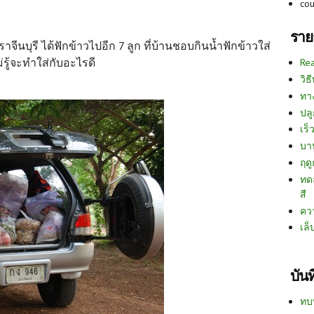
co
ราย
จีนบุรี ได้ฟักข้าวไปอีก 7 ลูก ที่บ้านชอบกินน้ำฟักข้าวใส่
ม่รู้จะทำใส่กับอะไรดี
Re
วิธ
ทา
ปลู
เร็ว
บา
ฤด
ทด
สี
คว
เล็
บัน
ทบ