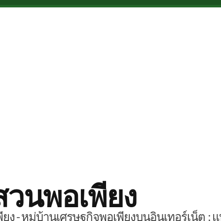
สวนพอเพียง
ยง - หมู่บ้านเศรษฐกิจพอเพียงบนอินเทอร์เน็ต : แ