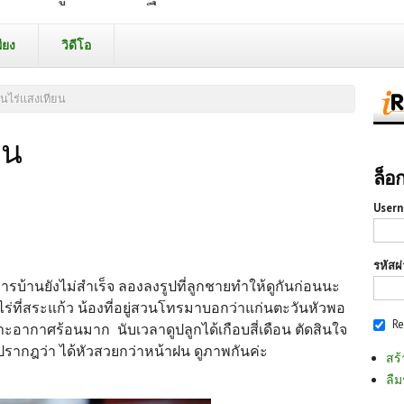
ียง
วิดีโอ
านไร่แสงเทียน
ยน
ล็อ
Usern
รหัสผ
บ้านยังไม่สำเร็จ ลองลงรูปที่ลูกชายทำให้ดูกันก่อนนะ
ไร่ที่สระแก้ว น้องที่อยู่สวนโทรมาบอกว่าแก่นตะวันหัวพอ
R
ราะอากาศร้อนมาก นับเวลาดูปลูกได้เกือบสี่เดือน ตัดสินใจ
น ปรากฎว่า ได้หัวสวยกว่าหน้าฝน ดูภาพกันค่ะ
สร้
ลืม