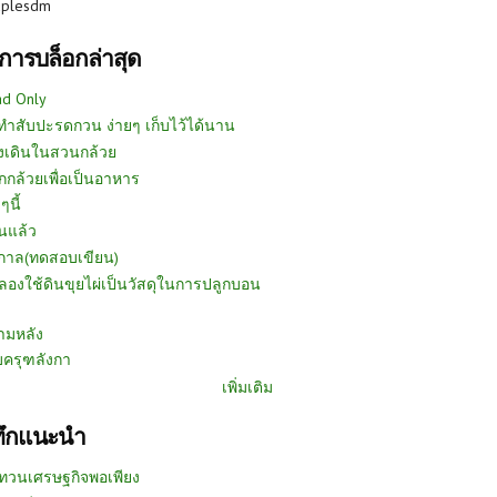
uplesdm
การบล็อกล่าสุด
ad Only
ีทำสับปะรดกวน ง่ายๆ เก็บไว้ได้นาน
งเดินในสวนกล้วย
กกล้วยเพื่อเป็นอาหาร
ๆนี้
นแล้ว
ูกาล(ทดสอบเขียน)
ลองใช้ดินขุยไผ่เป็นวัสดุในการปลูกบอน
ามหลัง
บครุฑลังกา
เพิ่มเติม
ทึกแนะนำ
ทวนเศรษฐกิจพอเพียง