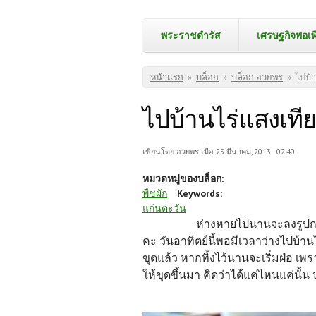
พระราชดำรัส
เศรษฐกิจพอเพ
คุณอยู่ที่นี่
หน้าแรก
»
บล็อก
»
บล็อก อวยพร
»
ไปบ้
ไปบ้านไร่แสงเที
เขียนโดย
อวยพร
เมื่อ 25 มีนาคม, 2013 - 02:40
หมวดหมู่ของบล็อก:
พืชผัก
Keywords:
แก่นตะวัน
ห่างหายไปนานจะลงรูปการ
คะ วันอาทิตย์นี้พอมีเวลาว่างไปบ้าน
ขุดแล้ว หากทิ้งไว้นานจะเริ่มฝ่อ เพ
ให้ขุดขึ้นมา คิดว่าได้แค่ไหนแค่นั้